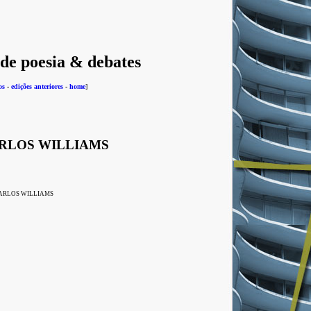
 de poesia & debates
os
-
edições anteriores
-
home
]
RLOS WILLIAMS
ARLOS WILLIAMS