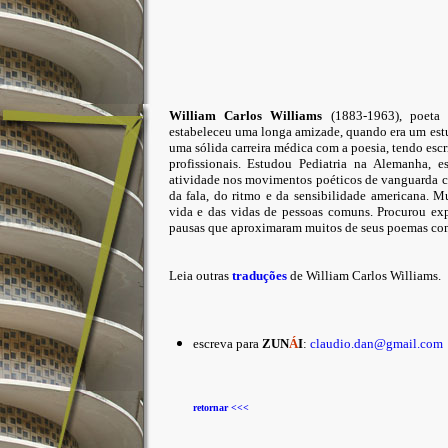
William Carlos Williams
(1883-1963), poeta 
estabeleceu uma longa amizade, quando era um est
uma sólida carreira médica com a poesia, tendo esc
profissionais. Estudou Pediatria na Alemanha, 
atividade nos movimentos poéticos de vanguarda ce
da fala, do ritmo e da sensibilidade americana. 
vida e das vidas de pessoas comuns. Procurou ex
pausas que aproximaram muitos de seus poemas com
Leia outras
traduções
de William Carlos Williams.
escreva para
ZUN
Á
I
:
claudio.dan@gmail.com
retornar <<<