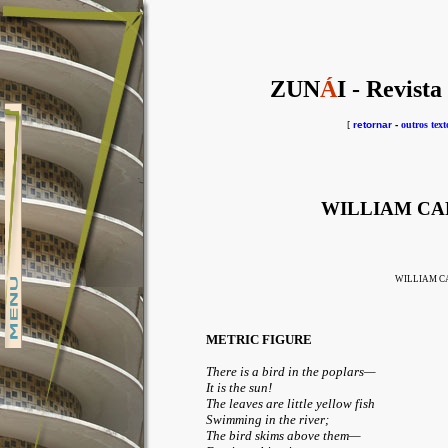
ZUN
Á
I - Revista
[
retornar
-
outros text
WILLIAM CA
WILLIAM C
METRIC FIGURE
There is a bird in the poplars—
It is the sun!
The leaves are little yellow fish
Swimming in the river;
The bird skims above them—