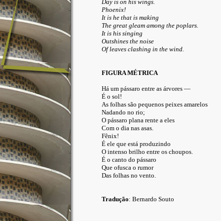
Day is on his wings.
Phoenix
!
It is he that is making
The great gleam among the poplars.
It is his singing
Outshines the noise
Of leaves clashing in the wind.
FIGURA MÉTRICA
Há um pássaro entre as árvores —
É o sol!
As folhas são pequenos peixes amarelos
Nadando no rio;
O pássaro plana rente a eles
Com o dia nas asas.
Fênix!
É ele que está produzindo
O intenso brilho entre os choupos.
É o canto do pássaro
Que ofusca o rumor
Das folhas no vento.
Tradução
: Bernardo Souto