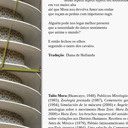
senão repetir repetir repetir teu sobrenom
em voz muito alta
até que Mora nos devolva Amor nas ondas
que roçam as pedras com impetuoso rugir.
Alguém pode nos legar melhor presente
que a sonoridade do único sentimento
que anima o mundo?
E então fechou os olhos
seguindo o rastro dos cavalos.
Tradução
: Diana de Hollanda
Tulio Mora
(Huancayo, 1948). Publicou
Mitología
(1985),
Zoología prestada
(1987),
Cementerio ge
(1994),
Simulación de la máscara
(2006) e
Ángeles
antologias sobre o movimento Hora Zero:
Hora Ze
2000) e
Hora Zero: los broches mayores del sonido
sobre violações aos Direitos Humanos. Recebeu os s
Artes de México (1979), Prêmio latinoamericano d
por
País interior
(1994). Uma seleção de
Cementer