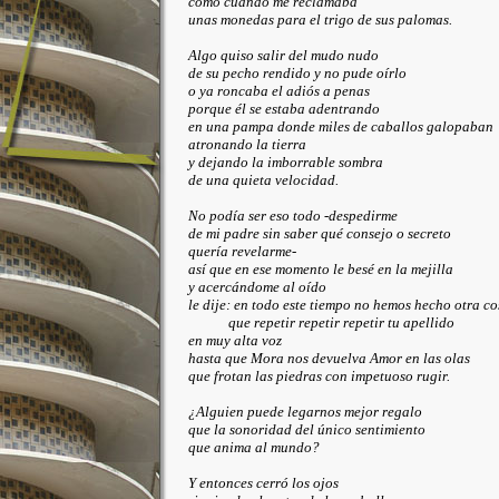
como cuando me reclamaba
unas monedas para el trigo de sus palomas.
Algo quiso salir del mudo nudo
de su pecho rendido y no pude oírlo
o ya roncaba el adiós a penas
porque él se estaba adentrando
en una pampa donde miles de caballos galopaban
atronando la tierra
y dejando la imborrable sombra
de una quieta velocidad.
No podía ser eso todo -despedirme
de mi padre sin saber qué consejo o secreto
quería revelarme-
así que en ese momento le besé en la mejilla
y acercándome al oído
le dije: en todo este tiempo no hemos hecho otra co
que repetir repetir repetir tu apellido
en muy alta voz
hasta que Mora nos devuelva Amor en las olas
que frotan las piedras con impetuoso rugir.
¿Alguien puede legarnos mejor regalo
que la sonoridad del único sentimiento
que anima al mundo?
Y entonces cerró los ojos