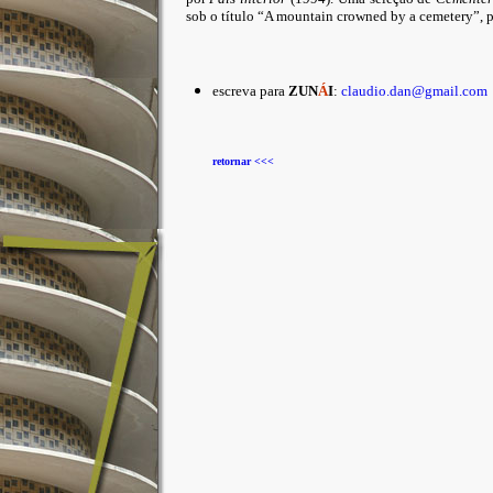
sob o título “A mountain crowned by a cemetery”, p
escreva para
ZUN
Á
I
:
claudio.dan@gmail.com
retornar <<<