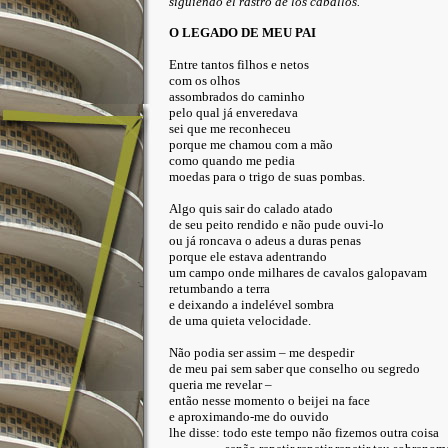
siguiendo el rastro de los caballos.
O LEGADO DE MEU PAI
Entre tantos filhos e netos
com os olhos
assombrados do caminho
pelo qual já enveredava
sei que me reconheceu
porque me chamou com a mão
como quando me pedia
moedas para o trigo de suas pombas.
Algo quis sair do calado atado
de seu peito rendido e não pude ouvi-lo
ou já roncava o adeus a duras penas
porque ele estava adentrando
um campo onde milhares de cavalos galopavam
retumbando a terra
e deixando a indelével sombra
de uma quieta velocidade.
Não podia ser assim – me despedir
de meu pai sem saber que conselho ou segredo
queria me revelar –
então nesse momento o beijei na face
e aproximando-me do ouvido
lhe disse: todo este tempo não fizemos outra coisa