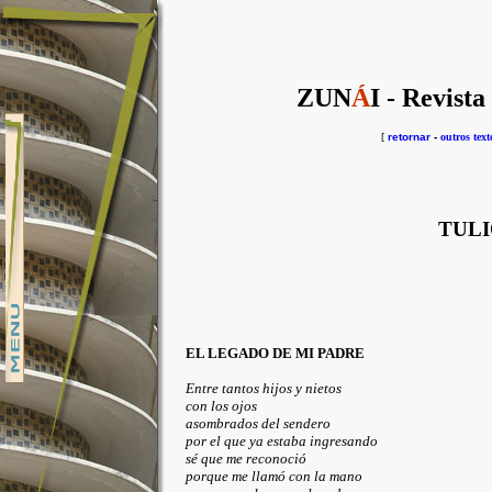
ZUN
Á
I - Revista
[
retornar
-
outros text
TUL
EL LEGADO DE MI PADRE
Entre tantos hijos y nietos
con los ojos
asombrados del sendero
por el que ya estaba ingresando
sé que me reconoció
porque me llamó con la mano