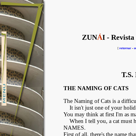
ZUN
Á
I - Revista
[
retornar
-
o
T.S.
THE NAMING OF CATS
The Naming of Cats is a difficu
It isn't just one of your hol
You may think at first I'm as ma
When I tell you, a cat m
NAMES.
First of all, there's the name tha