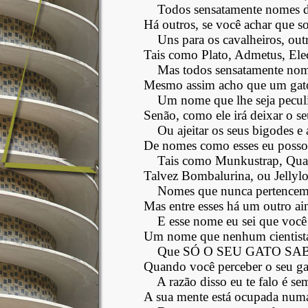
Todos sensatamente nomes d
Há outros, se você achar que s
Uns para os cavalheiros, out
Tais como Plato, Admetus, Elec
Mas todos sensatamente no
Mesmo assim acho que um gato
Um nome que lhe seja peculi
Senão, como ele irá deixar o s
Ou ajeitar os seus bigodes e
De nomes como esses eu posso t
Tais como Munkustrap, Qua
Talvez Bombalurina, ou Jellylo
Nomes que nunca pertencem
Mas entre esses há um outro ai
E esse nome eu sei que você 
Um nome que nenhum cientista
Que SÓ O SEU GATO SABE, 
Quando você perceber o seu ga
A razão disso eu te falo é s
A sua mente está ocupada num