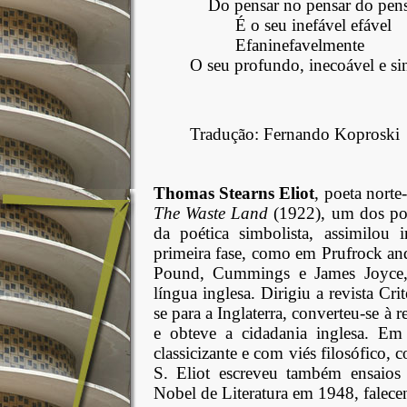
Do pensar no pensar do pen
É o seu inefável efável
Efaninefavelmente
O seu profundo, inecoável e si
Tradução: Fernando Koproski
Thomas Stearns Eliot
, poeta nort
The Waste Land
(1922), um dos po
da poética simbolista, assimilou 
primeira fase, como em Prufrock an
Pound, Cummings e James Joyce, e
língua inglesa. Dirigiu a revista Cri
se para a Inglaterra, converteu-se à 
e obteve a cidadania inglesa. Em 
classicizante e com viés filosófico
S. Eliot escreveu também ensaios
Nobel de Literatura em 1948, falec