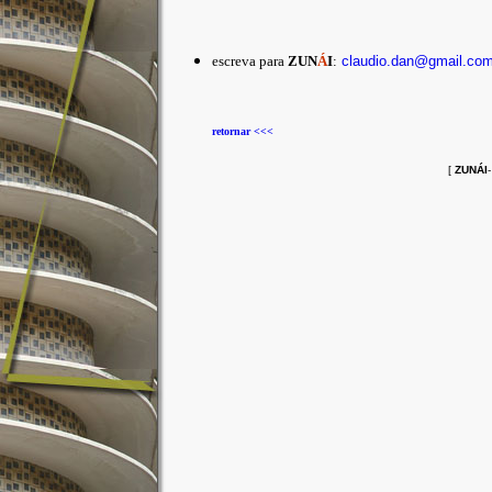
escreva para
ZUN
Á
I
:
claudio.dan@gmail.co
retornar <<<
[
ZUNÁI