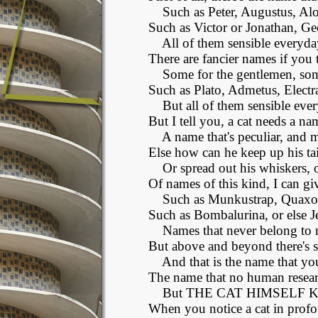
Such as Peter, Augustus, Al
Such as Victor or Jonathan, Geo
All of them sensible everyd
There are fancier names if you 
Some for the gentlemen, som
Such as Plato, Admetus, Electr
But all of them sensible eve
But I tell you, a cat needs a nam
A name that's peculiar, and 
Else how can he keep up his tai
Or spread out his whiskers, o
Of names of this kind, I can g
Such as Munkustrap, Quaxo,
Such as Bombalurina, or else J
Names that never belong to 
But above and beyond there's st
And that is the name that yo
The name that no human resear
But THE CAT HIMSELF KNO
When you notice a cat in profo