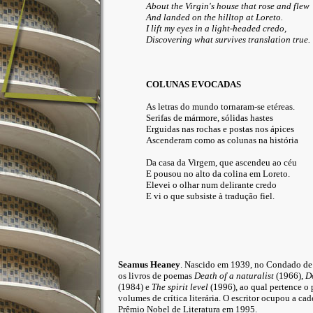
About the Virgin's house that rose and flew
And landed on the hilltop at Loreto.
I lift my eyes in a light-headed credo,
Discovering what survives translation true.
COLUNAS EVOCADAS
As letras do mundo tornaram-se etéreas.
Serifas de mármore, sólidas hastes
Erguidas nas rochas e postas nos ápices
Ascenderam como as colunas na história
Da casa da Virgem, que ascendeu ao céu
E pousou no alto da colina em Loreto.
Elevei o olhar num delirante credo
E vi o que subsiste à tradução fiel.
Seamus Heaney
. Nascido em 1939, no Condado de D
os livros de poemas
Death of a naturalist
(1966),
D
(1984) e
The spirit level
(1996), ao qual pertence o
volumes de crítica literária. O escritor ocupou a ca
Prêmio Nobel de Literatura em 1995.