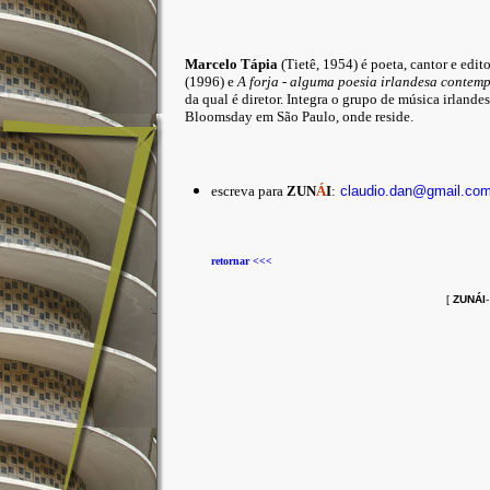
Marcelo Tápia
(Tietê, 1954) é poeta, cantor e edito
(1996) e
A forja - alguma poesia irlandesa contem
da qual é diretor. Integra o grupo de música irlande
Bloomsday em São Paulo, onde reside.
escreva para
ZUN
Á
I
:
claudio.dan@gmail.co
retornar <<<
[
ZUNÁI