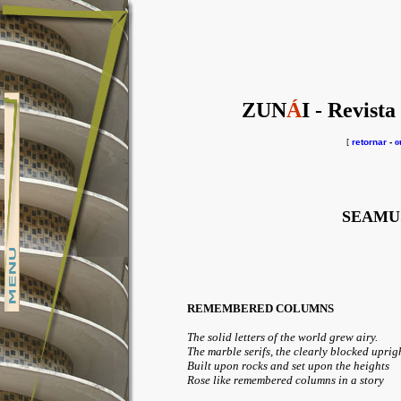
ZUN
Á
I - Revista
[
retornar
-
o
SEAMU
REMEMBERED COLUMNS
The solid letters of the world grew airy.
The marble serifs, the clearly blocked uprig
Built upon rocks and set upon the heights
Rose like remembered columns in a story