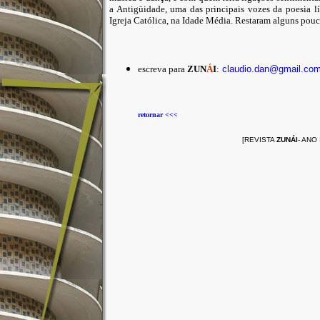
a Antigüidade, uma das principais vozes da poesia lí
Igreja Católica, na Idade Média. Restaram alguns pou
escreva para
ZUN
Á
I
:
claudio.dan@gmail.co
retornar <<<
[REVISTA
ZUNÁI
- ANO 