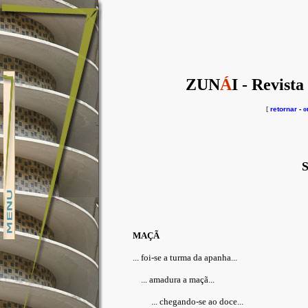
ZUN
Á
I - Revista
[
retornar
-
o
MAÇÃ
... foi-se a turma da apanha...
... amadura a maçã...
... chegando-se ao doce...