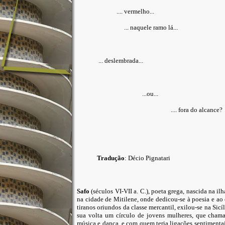
.... vermelho...
... naquele ramo lá...
... deslembrada...
...ou...
.... fora do alcance?
Tradução
: Décio Pignatari
Safo
(séculos VI-VII a. C.), poeta grega, nascida na il
na cidade de Mitilene, onde dedicou-se à poesia e ao 
tiranos oriundos da classe mercantil, exilou-se na Sic
sua volta um círculo de jovens mulheres, que cha
música e dança, e com quem teria ligações sentiment