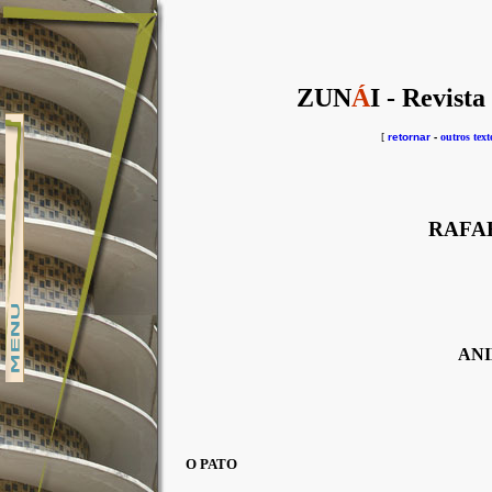
ZUN
Á
I - Revista
[
retornar
-
outros text
RAFA
AN
O PATO