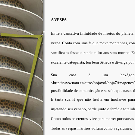
A VESPA
Entre a cansativa infinidade de insetos do planeta
vespa. Conta com uma fé que move montanhas, conse
santifica as festas e rende culto aos seus mortos.
excelente catequista, leu bem Sêneca e divulga por
Sua casa é um hexágono 
<http://www.uam.es/otros/hojavol/hoja7/imagenes
possibilidade de comunicação e se sabe que nasce d
É tanta sua fé que não hesita em imolar-se par
injetando seu veneno, perde junto o ferrão a totalid
Como todos os crentes, vive para morrer por causas
Todas as vespas mártires voltam como vagalumes.