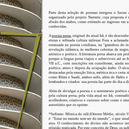
Parte desta seleção de poemas integrou o
Sarau 
organizado pelo projeto Narrarte, cuja proposta é
dîwân
dos árabes, como estímulo ao ingresso em un
conhecidas.
A
poesia persa
, original do atual Irã, é tão descon
etnias e refinada cultura milenar. Fora a aclama
enraizada na poesia cotidiana, na “grandeza do í
revolução islâmica, às mulheres cobertas de negro
artístico e poético. A literatura persa abarca um p
porque a língua persa viajou e sobreviveu até as 
VII a.C., com inscrições em cuneiforme, ainda no 
poético, antes e depois da ocupação árabe. O sécu
destacadas pela emoção lírica, métrica rica e cert
como Rûmi e Saadi, ambos sufis, além de Hafez e 
lembrados e citados: sua poesia faz parte do dia a di
Além de divulgar a poesia e o sentimento poético 
pela cultura persa, pela vida atual no Irã, contrad
acolhedores, criativos e curiosos sobre como o 
autoritário que os oprime.
*Sufismo: Mística do islã (Oriente Médio, século V
é: “Estar no mundo sem ser do mundo”, o que sinal
atos
.
O conhecimento do divino não acontece inte
religião praticada. Por este conceito de Deus, os su