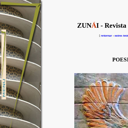
ZUN
Á
I - Revista
[
retornar
-
outros text
POES