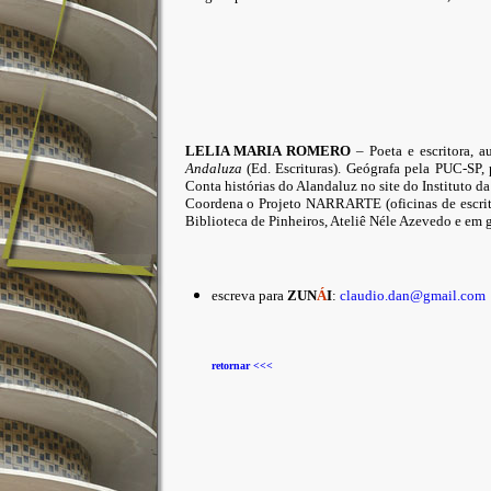
LELIA MARIA ROMERO
– Poeta e escritora, a
Andaluza
(Ed. Escrituras). Geógrafa pela PUC-SP,
Conta histórias do Alandaluz no site do Instituto 
Coordena o Projeto NARRARTE (oficinas de escrita
Biblioteca de Pinheiros, Ateliê Néle Azevedo e em g
escreva para
ZUN
Á
I
:
claudio.dan@gmail.com
retornar <<<