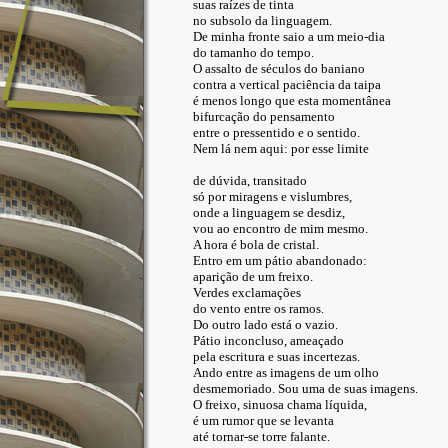
suas raízes de tinta
no subsolo da linguagem.
De minha fronte saio a um meio-dia
do tamanho do tempo.
O assalto de séculos do baniano
contra a vertical paciência da taipa
é menos longo que esta momentânea
bifurcação do pensamento
entre o pressentido e o sentido.
Nem lá nem aqui: por esse limite
de dúvida, transitado
só por miragens e vislumbres,
onde a linguagem se desdiz,
vou ao encontro de mim mesmo.
A hora é bola de cristal.
Entro em um pátio abandonado:
aparição de um freixo.
Verdes exclamações
do vento entre os ramos.
Do outro lado está o vazio.
Pátio inconcluso, ameaçado
pela escritura e suas incertezas.
Ando entre as imagens de um olho
desmemoriado. Sou uma de suas imagens.
O freixo, sinuosa chama líquida,
é um rumor que se levanta
até tornar-se torre falante.