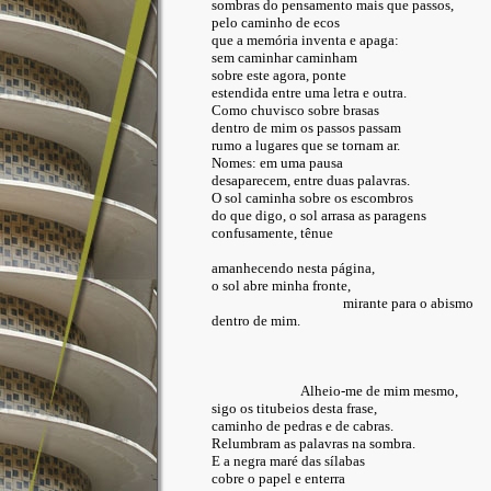
sombras do pensamento mais que passos,
pelo caminho de ecos
que a memória inventa e apaga:
sem caminhar caminham
sobre este agora, ponte
estendida entre uma letra e outra.
Como chuvisco sobre brasas
dentro de mim os passos passam
rumo a lugares que se tornam ar.
Nomes: em uma pausa
desaparecem, entre duas palavras.
O sol caminha sobre os escombros
do que digo, o sol arrasa as paragens
confusamente, tênue
amanhecendo nesta página,
o sol abre minha fronte,
mirante para o abismo
dentro de mim.
Alheio-me de mim mesmo,
sigo os titubeios desta frase,
caminho de pedras e de cabras.
Relumbram as palavras na sombra.
E a negra maré das sílabas
cobre o papel e enterra