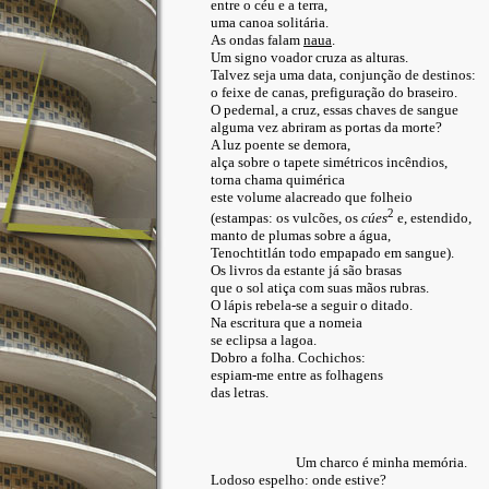
entre o céu e a terra,
uma canoa solitária.
As ondas falam
naua
.
Um signo voador cruza as alturas.
Talvez seja uma data, conjunção de destinos:
o feixe de canas, prefiguração do braseiro.
O pedernal, a cruz, essas chaves de sangue
alguma vez abriram as portas da morte?
A luz poente se demora,
alça sobre o tapete simétricos incêndios,
torna chama quimérica
este volume alacreado que folheio
2
(estampas: os vulcões, os
cúes
e, estendido,
manto de plumas sobre a água,
Tenochtitlán todo empapado em sangue).
Os livros da estante já são brasas
que o sol atiça com suas mãos rubras.
O lápis rebela-se a seguir o ditado.
Na escritura que a nomeia
se eclipsa a lagoa.
Dobro a folha. Cochichos:
espiam-me entre as folhagens
das letras.
Um charco é minha memória.
Lodoso espelho: onde estive?