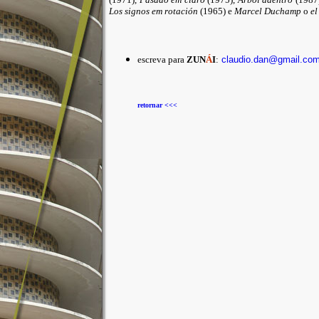
Los signos em rotación
(1965) e
Marcel Duchamp
o
el
escreva para
ZUN
Á
I
:
claudio.dan@gmail.co
retornar <<<