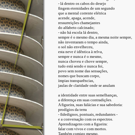
- lá dentro os cabos do desejo
fingem eternidades de um segundo
que a mental corrente elétrica
acende, apaga, acende,
ressurreições chamejantes
do alfabeto calcinado;
- não há escola lá dentro,
sempre é o mesmo dia, a mesma noite sempre,
não inventaram o tempo ainda,
o sol não envelheceu,
esta neve é idêntica à relva,
sempre e nunca é o mesmo,
nunca choveu e chove sempre,
tudo está sendo e nunca foi,
povo sem nome das sensações,
nomes que buscam corpo,
ímpias transparências,
jaulas de claridade onde se anulam
a identidade entre suas semelhanças,
a diferença em suas contradições.
A figueira, suas falácias e sua sabedoria:
prodígios da terra
- fidedignos, pontuais, redundantes -
e a conversação com os espectros.
Aprendizagens com a figueira:
falar com vivos e com mortos.
Também comigo mesmo.