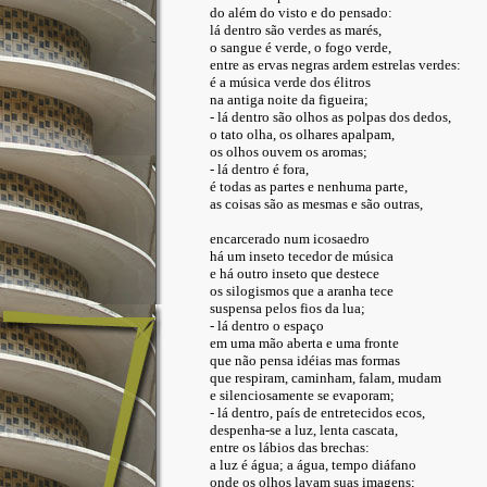
do além do visto e do pensado:
lá dentro são verdes as marés,
o sangue é verde, o fogo verde,
entre as ervas negras ardem estrelas verdes:
é a música verde dos élitros
na antiga noite da figueira;
- lá dentro são olhos as polpas dos dedos,
o tato olha, os olhares apalpam,
os olhos ouvem os aromas;
- lá dentro é fora,
é todas as partes e nenhuma parte,
as coisas são as mesmas e são outras,
encarcerado num icosaedro
há um inseto tecedor de música
e há outro inseto que destece
os silogismos que a aranha tece
suspensa pelos fios da lua;
- lá dentro o espaço
em uma mão aberta e uma fronte
que não pensa idéias mas formas
que respiram, caminham, falam, mudam
e silenciosamente se evaporam;
- lá dentro, país de entretecidos ecos,
despenha-se a luz, lenta cascata,
entre os lábios das brechas:
a luz é água; a água, tempo diáfano
onde os olhos lavam suas imagens;