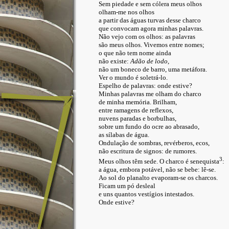
Sem piedade e sem cólera meus olhos
olham-me nos olhos
a partir das águas turvas desse charco
que convocam agora minhas palavras.
Não vejo com os olhos: as palavras
são meus olhos. Vivemos entre nomes;
o que não tem nome ainda
não existe:
Adão de lodo
,
não um boneco de barro, uma metáfora.
Ver o mundo é soletrá-lo.
Espelho de palavras: onde estive?
Minhas palavras me olham do charco
de minha memória. Brilham,
entre ramagens de reflexos,
nuvens paradas e borbulhas,
sobre um fundo do ocre ao abrasado,
as sílabas de água.
Ondulação de sombras, revérberos, ecos,
não escritura de signos: de rumores.
3
Meus olhos têm sede. O charco é senequista
:
a água, embora potável, não se bebe: lê-se.
Ao sol do planalto evaporam-se os charcos.
Ficam um pó desleal
e uns quantos vestígios intestados.
Onde estive?