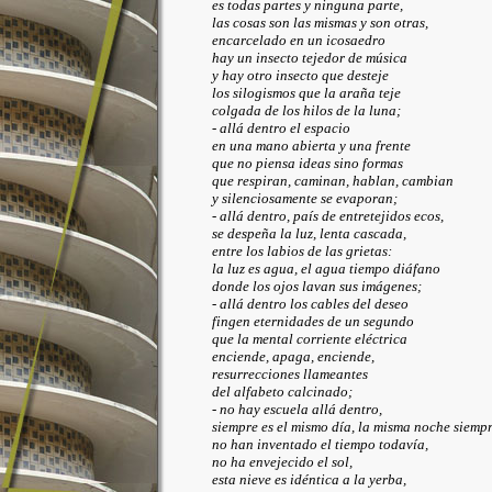
es todas partes y ninguna parte,
las cosas son las mismas y son otras,
encarcelado en un icosaedro
hay un insecto tejedor de música
y hay otro insecto que desteje
los silogismos que la araña teje
colgada de los hilos de la luna;
- allá dentro el espacio
en una mano abierta y una frente
que no piensa ideas sino formas
que respiran, caminan, hablan, cambian
y silenciosamente se evaporan;
- allá dentro, país de entretejidos ecos,
se despeña la luz, lenta cascada,
entre los labios de las grietas:
la luz es agua, el agua tiempo diáfano
donde los ojos lavan sus imágenes;
- allá dentro los cables del deseo
fingen eternidades de un segundo
que la mental corriente eléctrica
enciende, apaga, enciende,
resurrecciones llameantes
del alfabeto calcinado;
- no hay escuela allá dentro,
siempre es el mismo día, la misma noche siempr
no han inventado el tiempo todavía,
no ha envejecido el sol,
esta nieve es idéntica a la yerba,