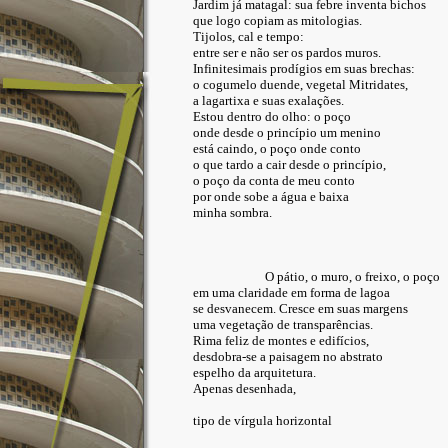
Jardim já matagal: sua febre inventa bichos
que logo copiam as mitologias.
Tijolos, cal e tempo:
entre ser e não ser os pardos muros.
Infinitesimais prodígios em suas brechas:
o cogumelo duende, vegetal Mitridates,
a lagartixa e suas exalações.
Estou dentro do olho: o poço
onde desde o princípio um menino
está caindo, o poço onde conto
o que tardo a cair desde o princípio,
o poço da conta de meu conto
por onde sobe a água e baixa
minha sombra.
O pátio, o muro, o freixo, o poço
em uma claridade em forma de lagoa
se desvanecem. Cresce em suas margens
uma vegetação de transparências.
Rima feliz de montes e edifícios,
desdobra-se a paisagem no abstrato
espelho da arquitetura.
Apenas desenhada,
tipo de vírgula horizontal