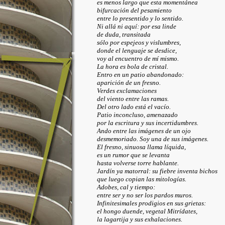
es menos largo que esta momentánea
bifurcación del pesamiento
entre lo presentido y lo sentido.
Ni allá ni aquí: por esa linde
de duda, transitada
sólo por espejeos y vislumbres,
donde el lenguaje se desdice,
voy al encuentro de mí mismo.
La hora es bola de cristal.
Entro en un patio abandonado:
aparición de un fresno.
Verdes exclamaciones
del viento entre las ramas.
Del otro lado está el vacío.
Patio inconcluso, amenazado
por la escritura y sus incertidumbres.
Ando entre las imágenes de un ojo
desmemoriado. Soy una de sus imágenes.
El fresno, sinuosa llama líquida,
es un rumor que se levanta
hasta volverse torre hablante.
Jardín ya matorral: su fiebre inventa bichos
que luego copian las mitologías.
Adobes, cal y tiempo:
entre ser y no ser los pardos muros.
Infinitesimales prodigios en sus grietas:
el hongo duende, vegetal Mitrídates,
la lagartija y sus exhalaciones.