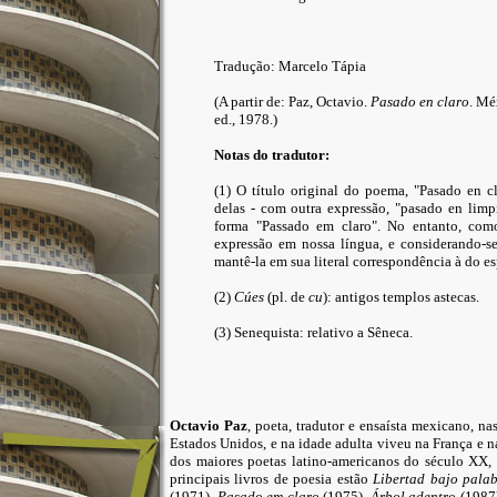
Tradução: Marcelo Tápia
(A partir de: Paz, Octavio.
Pasado en claro
. Mé
ed., 1978.)
Notas do tradutor:
(1) O título original do poema, "Pasado en c
delas - com outra expressão, "pasado en limp
forma "Passado em claro". No entanto, como
expressão em nossa língua, e considerando-s
mantê-la em sua literal correspondência à do e
(2)
Cúes
(pl. de
cu
): antigos templos astecas.
(3) Senequista: relativo a Sêneca.
Octavio Paz
, poeta, tradutor e ensaísta mexicano, 
Estados Unidos, e na idade adulta viveu na França e 
dos maiores poetas latino-americanos do século XX,
principais livros de poesia estão
Libertad bajo pala
(1971),
Pasado em claro
(1975),
Árbol adentro
(1987)