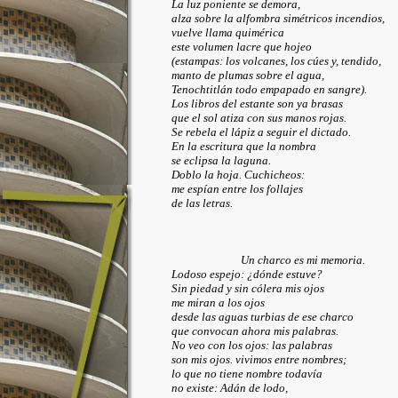
La luz poniente se demora,
alza sobre la alfombra simétricos incendios,
vuelve llama quimérica
este volumen lacre que hojeo
(estampas: los volcanes, los cúes y, tendido,
manto de plumas sobre el agua,
Tenochtitlán todo empapado en sangre).
Los libros del estante son ya brasas
que el sol atiza con sus manos rojas.
Se rebela el lápiz a seguir el dictado.
En la escritura que la nombra
se eclipsa la laguna.
Doblo la hoja. Cuchicheos:
me espían entre los follajes
de las letras.
Un charco es mi memoria.
Lodoso espejo: ¿dónde estuve?
Sin piedad y sin cólera mis ojos
me miran a los ojos
desde las aguas turbias de ese charco
que convocan ahora mis palabras.
No veo con los ojos: las palabras
son mis ojos. vivimos entre nombres;
lo que no tiene nombre todavía
no existe:
Adán de lodo
,