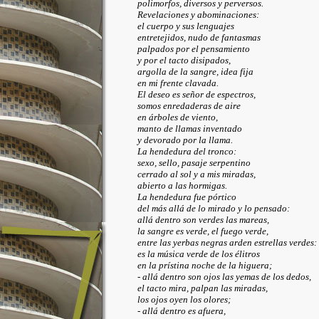
polimorfos, diversos y perversos.
Revelaciones y abominaciones:
el cuerpo y sus lenguajes
entretejidos, nudo de fantasmas
palpados por el pensamiento
y por el tacto disipados,
argolla de la sangre, idea fija
en mi frente clavada.
El deseo es señor de espectros,
somos enredaderas de aire
en árboles de viento,
manto de llamas inventado
y devorado por la llama.
La hendedura del tronco:
sexo, sello, pasaje serpentino
cerrado al sol y a mis miradas,
abierto a las hormigas.
La hendedura fue pórtico
del más allá de lo mirado y lo pensado:
allá dentro son verdes las mareas,
la sangre es verde, el fuego verde,
entre las yerbas negras arden estrellas verdes:
es la música verde de los élitros
en la prístina noche de la higuera;
- allá dentro son ojos las yemas de los dedos,
el tacto mira, palpan las miradas,
los ojos oyen los olores;
- allá dentro es afuera,