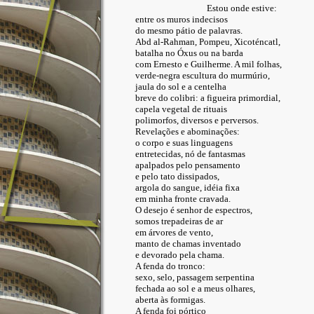
Estou onde estive:
entre os muros indecisos
do mesmo pátio de palavras.
Abd al-Rahman, Pompeu, Xicoténcatl,
batalha no Óxus ou na barda
com Ernesto e Guilherme. A mil folhas,
verde-negra escultura do murmúrio,
jaula do sol e a centelha
breve do colibri: a figueira primordial,
capela vegetal de rituais
polimorfos, diversos e perversos.
Revelações e abominações:
o corpo e suas linguagens
entretecidas, nó de fantasmas
apalpados pelo pensamento
e pelo tato dissipados,
argola do sangue, idéia fixa
em minha fronte cravada.
O desejo é senhor de espectros,
somos trepadeiras de ar
em árvores de vento,
manto de chamas inventado
e devorado pela chama.
A fenda do tronco:
sexo, selo, passagem serpentina
fechada ao sol e a meus olhares,
aberta às formigas.
A fenda foi pórtico