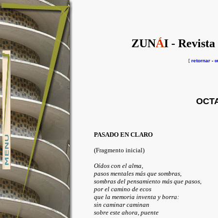
ZUN
Á
I - Revista
[
retornar
-
o
OCTA
PASADO EN CLARO
(Fragmento inicial)
Oídos con el alma,
pasos mentales más que sombras,
sombras del pensamiento más que pasos,
por el camino de ecos
que la memoria inventa y borra:
sin caminar caminan
sobre este ahora, puente