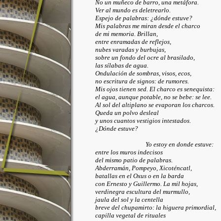
No un muñeco de barro, una metáfora.
Ver al mundo es deletrearlo.
Espejo de palabras: ¿dónde estuve?
Mis palabras me miran desde el charco
de mi memoria. Brillan,
entre enramadas de reflejos,
nubes varadas y burbujas,
sobre un fondo del ocre al brasilado,
las sílabas de agua.
Ondulación de sombras, visos, ecos,
no escritura de signos: de rumores.
Mis ojos tienen sed. El charco es senequista:
el agua, aunque potable, no se bebe: se lee.
Al sol del altiplano se evaporan los charcos.
Queda un polvo desleal
y unos cuantos vestigios intestados.
¿Dónde estuve?
Yo estoy en donde estuve:
entre los muros indecisos
del mismo patio de palabras.
Abderramán, Pompeyo, Xicoténcatl,
batallas en el Oxus o en la barda
con Ernesto y Guillermo. La mil hojas,
verdinegra escultura del murmullo,
jaula del sol y la centella
breve del chupamirto: la higuera primordial,
capilla vegetal de rituales