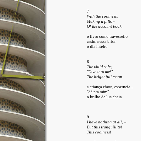
7
With the coolness,
Making a pillow
Of the account book.
o livro como travesseiro
assim nessa brisa
o dia inteiro
8
The child sobs,
"Give it to me!"
The bright full moon.
a criança chora, esperneia...
"dá pra mim"
o brilho da lua cheia
9
I have nothing at all, --
But this tranquillity!
This coolness!