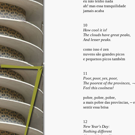
eu não tenho nada
ah! mas essa tranquilidade
jamais acaba
10
How cool it is!
The clouds have great peaks,
And lesser peaks.
como isso é zen
nuvens são grandes picos
e pequenos picos também
11
Poor, poor, yes, poor,
The poorest of the provinces, --
Feel this coolness!
pobre, pobre, pobre,
a mais pobre das províncias, -- 
sentir essa brisa
12
New Year's Day:
Nothing different