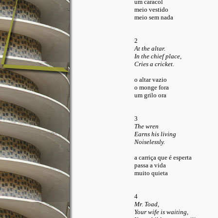
um caracol
meio vestido
meio sem nada
2
At the altar.
In the chief place,
Cries a cricket.
o altar vazio
o monge fora
um grilo ora
3
The wren
Earns his living
Noiselessly.
a carriça que é esperta
passa a vida
muito quieta
4
Mr. Toad,
Your wife is waiting,