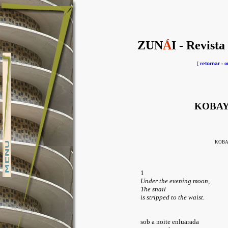
ZUN
Á
I - Revista
[
retornar
-
o
KOBAY
KOBA
1
Under the evening moon,
The snail
is stripped to the waist.
sob a noite enluarada