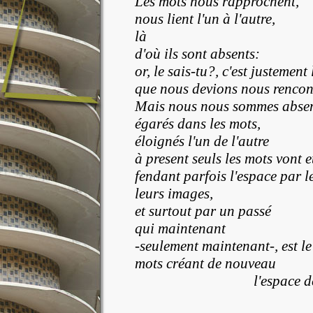
Les mots nous rapprochent,
nous lient l'un à l'autre,
là
d'où ils sont absents:
or, le sais-tu?, c'est justement 
que nous devions nous rencont
Mais nous nous sommes abse
égarés dans les mots,
éloignés l'un de l'autre
à present seuls les mots vont e
fendant parfois l'espace par l
leurs images,
et surtout par un passé
qui maintenant
-seulement maintenant-, est le
mots créant de nouveau
l'espace de notre