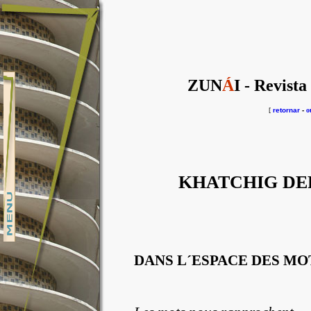
ZUN
Á
I - Revista
[
retornar
-
o
KHATCHIG DE
DANS L´ESPACE DES MO