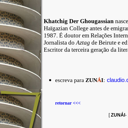
Khatchig Der Ghougassian
nasce
Haïgazian College antes de emigrar
1987. É doutor
em Relações Intern
Jornalista do
Aztag
de Beirute e ed
Escritor
da terceira geração da lite
escreva para
ZUN
Á
I
:
claudio
retornar <<<
[
ZUNÁI
-