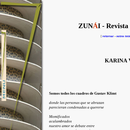
ZUN
Á
I - Revista
[
retornar
-
outros text
KARINA
Somos todos los cuadros de Gustav Klimt
donde las personas que se abrazan
parecieran condenadas a quererse
Momificados
acalambrados
nuestro amor se debate entre