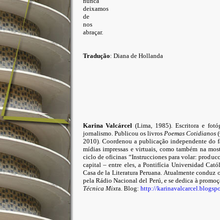
nunca
deixamos
de
nos
abraçar.
Tradução
: Diana de Hollanda
Karina Valcárcel
(Lima, 1985). Escritora e fot
jornalismo. Publicou os livros
Poemas Cotidianos
(
2010). Coordenou a publicação independente do 
mídias impressas e virtuais, como também na most
ciclo de oficinas “Instrucciones para volar: produc
capital – entre eles, a Pontifícia Universidad Cató
Casa de la Literatura Peruana. Atualmente conduz 
pela Rádio Nacional del Perú, e se dedica à promoção
Técnica Mixt
a. Blog:
http://karinavalcarcel.blogsp