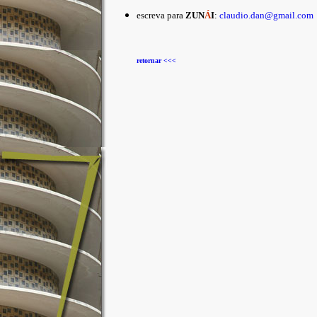
escreva para
ZUN
Á
I
:
claudio.dan@gmail.com
retornar <<<