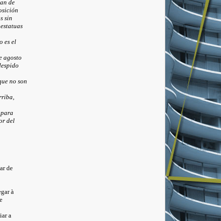
uan de
osición
s sin
 estatuas
 es el
e agosto
despido
que no son
riba,
 para
or del
r de
egar à
e
iar a