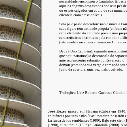
necessidade, encontrou o Caminho: já basta
aqueles degraus desgastados por seus pés d
ou os pés calçados em couro de sua numeros
clientela eram prescindíveis.
Sola pé e passo descartou: não é única a Fo
cada figura tem entidade própria (embora nã
cada elemento da entidade possui suas própr
características distintivas pela cor odor util
(tato) nada é ou aparece jamais no Universo 
Deus é Uno (também): segundo nossa históri
que aqui narramos) o desconsolo do sapatei
ante seu encontro esbarrão ou Revelação o
deixou (com toda sua xerga e com todo seu s
junto da abertura, uma vez mais ocultado.
Traduções: Luiz Roberto Guedes e Claudio 
José Kozer
nasceu em Havana (Cuba) em 1940, 
coletâneas poéticas estão Y así tomaron posesión en
La rueca de los semblantes (1980), Bajo este cien (
(1990), et mutabile (1996) e Farándula (2000). A ob