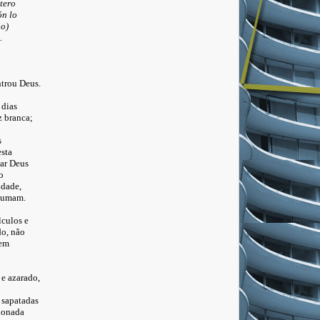
tero
ón lo
io)
.
trou Deus.
 dias
z branca;
s
sta
ar Deus
o
idade,
stumam.
lculos e
do, não
uem
e azarado,
u sapatadas
cionada