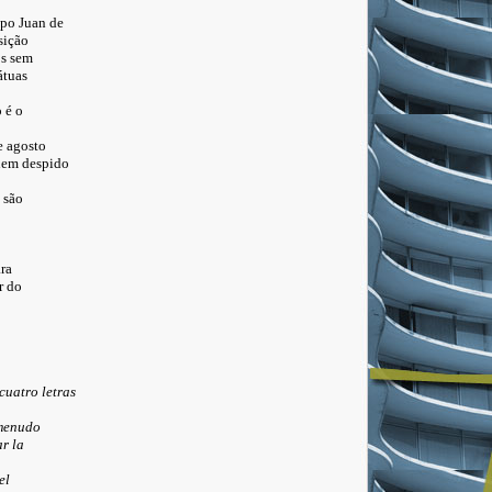
spo Juan de
sição
os sem
átuas
 é o
e agosto
nem despido
 são
ra
r do
atro letras
 menudo
r la
el