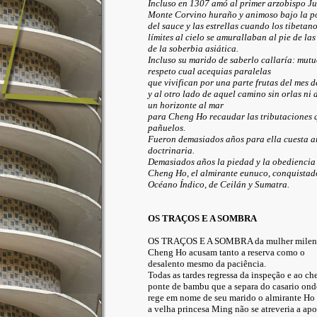
Incluso en 1307 amó al primer arzobispo J
Monte Corvino huraño y animoso bajo la p
del sauce y las estrellas cuando los tibetano
límites al cielo se amurallaban al pie de las
de la soberbia asiática.
Incluso su marido de saberlo callaría: mutuo
respeto cual acequias paralelas
que vivifican por una parte frutas del mes d
y al otro lado de aquel camino sin orlas ni 
un horizonte al mar
para Cheng Ho recaudar las tributaciones 
pañuelos.
Fueron demasiados años para ella cuesta ar
doctrinaria.
Demasiados años la piedad y la obediencia
Cheng Ho, el almirante eunuco, conquistad
Océano Índico, de Ceilán y Sumatra.
OS TRAÇOS E A SOMBRA
OS TRAÇOS E A SOMBRA da mulher milena
Cheng Ho acusam tanto a reserva como o
desalento mesmo da paciência.
Todas as tardes regressa da inspeção e ao ch
ponte de bambu que a separa do casario ond
rege em nome de seu marido o almirante Ho
a velha princesa Ming não se atreveria a apo