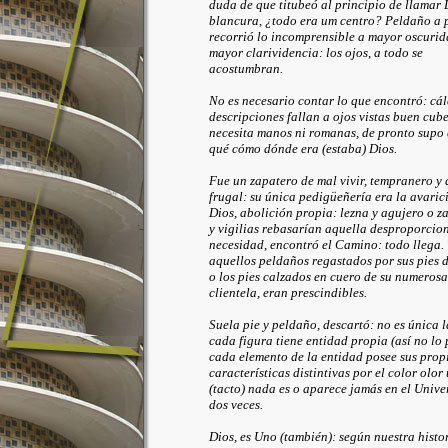
duda de que titubeó al principio de llamar 
blancura, ¿todo era um centro? Peldaño a 
recorrió lo incomprensible a mayor oscurid
mayor clarividencia: los ojos, a todo se
acostumbran.
No es necesario contar lo que encontró: cál
descripciones fallan a ojos vistas buen cub
necesita manos ni romanas, de pronto supo
qué cómo dónde era (estaba) Dios.
Fue un zapatero de mal vivir, tempranero y 
frugal: su única pedigüeñería era la avaric
Dios, abolición propia: lezna y agujero o z
y vigilias rebasarían aquella desproporcio
necesidad, encontró el Camino: todo llega.
aquellos peldaños regastados por sus pies 
o los pies calzados en cuero de su numerosa
clientela, eran prescindibles.
Suela pie y peldaño, descartó: no es única 
cada figura tiene entidad propia (así no lo 
cada elemento de la entidad posee sus prop
características distintivas por el color olor 
(tacto) nada es o aparece jamás en el Unive
dos veces.
Dios, es Uno (también): según nuestra histor