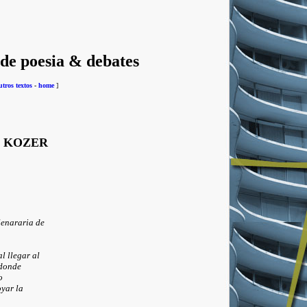
 de poesia & debates
utros textos
-
home
]
É KOZER
enararia de
l llegar al
 donde
o
oyar la