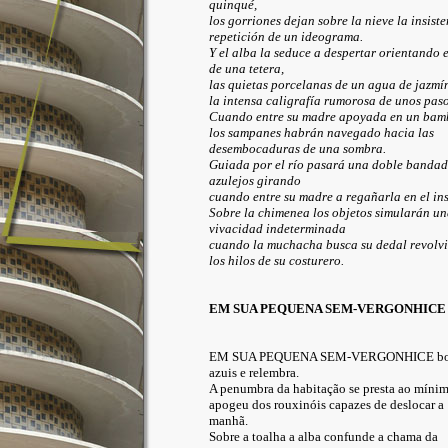
quinqué,
los gorriones dejan sobre la nieve la insiste
repetición de un ideograma.
Y el alba la seduce a despertar orientando e
de una tetera,
las quietas porcelanas de un agua de jazmín
la intensa caligrafía rumorosa de unos paso
Cuando entre su madre apoyada en un bam
los sampanes habrán navegado hacia las
desembocaduras de una sombra.
Guiada por el río pasará una doble bandad
azulejos girando
cuando entre su madre a regañarla en el in
Sobre la chimenea los objetos simularán un
vivacidad indeterminada
cuando la muchacha busca su dedal revolvi
los hilos de su costurero.
EM SUA PEQUENA SEM-VERGONHICE
EM SUA PEQUENA SEM-VERGONHICE borda
azuis e relembra.
A penumbra da habitação se presta ao míni
apogeu dos rouxinóis capazes de deslocar a
manhã.
Sobre a toalha a alba confunde a chama da