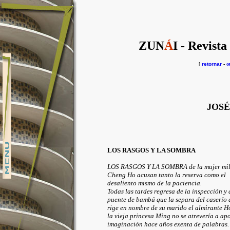
ZUN
Á
I - Revista
[
retornar
-
o
JOS
LOS RASGOS Y LA SOMBRA
LOS RASGOS Y LA SOMBRA de la mujer mil
Cheng Ho acusan tanto la reserva como el
desaliento mismo de la paciencia.
Todas las tardes regresa de la inspección y a
puente de bambú que la separa del caserío
rige en nombre de su marido el almirante H
la vieja princesa Ming no se atrevería a ap
imaginación hace años exenta de palabras.