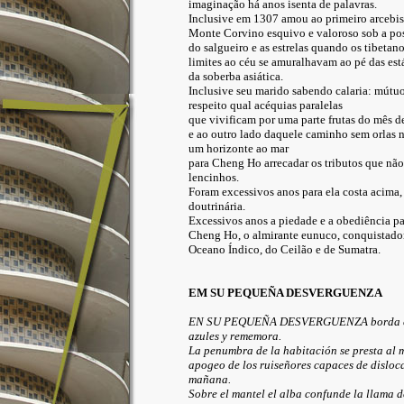
imaginação há anos isenta de palavras.
Inclusive em 1307 amou ao primeiro arcebi
Monte Corvino esquivo e valoroso sob a po
do salgueiro e as estrelas quando os tibetan
limites ao céu se amuralhavam ao pé das est
da soberba asiática.
Inclusive seu marido sabendo calaria: mútuo
respeito qual acéquias paralelas
que vivificam por uma parte frutas do mês d
e ao outro lado daquele caminho sem orlas 
um horizonte ao mar
para Cheng Ho arrecadar os tributos que não
lencinhos.
Foram excessivos anos para ela costa acima,
doutrinária.
Excessivos anos a piedade e a obediência pa
Cheng Ho, o almirante eunuco, conquistado
Oceano Índico, do Ceilão e de Sumatra.
EM SU PEQUEÑA DESVERGUENZA
EN SU PEQUEÑA DESVERGUENZA borda cu
azules y rememora.
La penumbra de la habitación se presta al
apogeo de los ruiseñores capaces de disloca
mañana.
Sobre el mantel el alba confunde la llama d