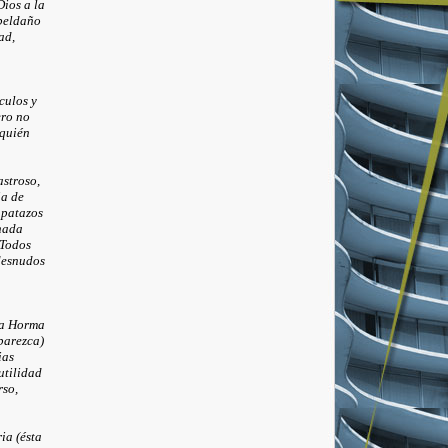
Dios a la
peldaño
ad,
culos y
ero no
 quién
astroso,
ia de
apatazos
nada
 Todos
desnudos
la Horma
parezca)
ias
utilidad
rso,
ia (ésta