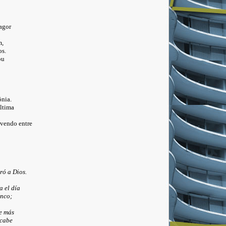
ragor
m,
os.
bu
ônia.
ltima
lvendo entre
ró a Dios.
a el día
anco;
e más
 cabe