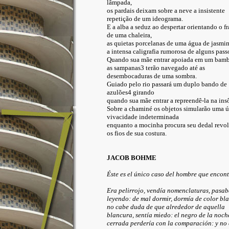
lâmpada,
os pardais deixam sobre a neve a insistente
repetição de um ideograma.
E a alba a seduz ao despertar orientando o f
de uma chaleira,
as quietas porcelanas de uma água de jasmi
a intensa caligrafia rumorosa de alguns pass
Quando sua mãe entrar apoiada em um bam
as sampanas3 terão navegado até as
desembocaduras de uma sombra.
Guiado pelo rio passará um duplo bando de
azulões4 girando
quando sua mãe entrar a repreendê-la na ins
Sobre a chaminé os objetos simularão uma ú
vivacidade indeterminada
enquanto a mocinha procura seu dedal revo
os fios de sua costura.
JACOB BOHME
Éste es el único caso del hombre que encont
Era pelirrojo, vendía nomenclaturas, pasab
leyendo: de mal dormir, dormía de color bl
no cabe duda de que alrededor de aquella
blancura, sentía miedo: el negro de la noch
cerrada perdería con la comparación: y no