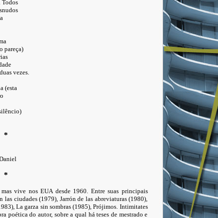
. Todos
esnudos
a
rma
o pareça)
ias
idade
duas vezes.
a (esta
ro
ilêncio)
*
Daniel
*
mas vive nos EUA desde 1960. Entre suas principais
 las ciudades (1979), Jarrón de las abreviaturas (1980),
1983), La garza sin sombras (1985), Prójimos. Intimitates
ra poética do autor, sobre a qual há teses de mestrado e