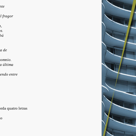
nte
l fragor
,
s.
bú
a de
somnio.
a última
endo entre
 quatro letras
mo