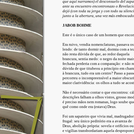
que aquí narramos) el desconsuelo del zapa
ante su encuentro encontronazo o Revelaci
dejó (con toda su jerga y con todo su silenc
junto a la abertura, una vez más emboscado
JABOB BOHME
Este é o único caso de um homem que encon
Era ruivo, vendia nomenclaturas, passava os
lendo: de tanto dormir mal, dormia com a te
não resta dúvida de que, ao redor daquela
brancura, sentia medo: o negro da noite mai
fechada perderia com a comparação: e não re
dúvida de que titubeou a princípio em cham
à brancura, tudo era um centro? Passo a pass
percorreu o incompreensível a maior obscur
maior clarividência: os olhos a tudo se aco
Não é necessário contar o que encontrou: cá
descrições falham a olhos vistos, grosso mo
é preciso mãos nem romanas, logo soube q
quê como onde era (estava) Deus.
Foi um sapateiro que vivia mal, madrugador 
frugal: seu único peditório era a avareza de
Deus, abolição própria: sovela e orifícios o
e vigílias transbordariam aquela despropor