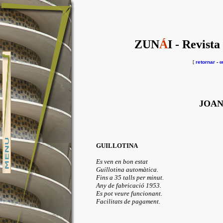
ZUN
Á
I - Revista
[
retornar
-
o
JOAN
GUILLOTINA
Es ven en bon estat
Guillotina automàtica.
Fins a 35 talls per minut.
Any de fabricació 1953.
Es pot veure funcionant.
Facilitats de pagament.