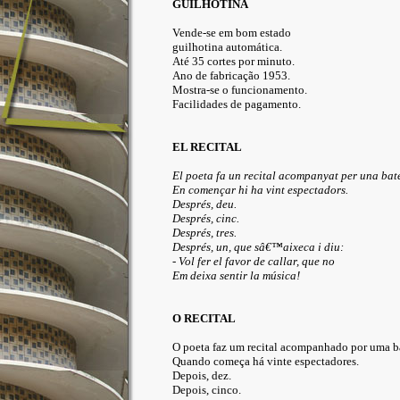
GUILHOTINA
Vende-se em bom estado
guilhotina automática.
Até 35 cortes por minuto.
Ano de fabricação 1953.
Mostra-se o funcionamento.
Facilidades de pagamento.
EL RECITAL
El poeta fa un recital acompanyat per una bate
En començar hi ha vint espectadors.
Després, deu.
Després, cinc.
Després, tres.
Després, un, que sâ€™aixeca i diu:
- Vol fer el favor de callar, que no
Em deixa sentir la música!
O RECITAL
O poeta faz um recital acompanhado por uma ba
Quando começa há vinte espectadores.
Depois, dez.
Depois, cinco.