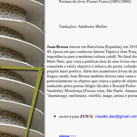
Poemas do livro
Passat Festes
(1995/2000).
Traduções: Adalberto Muller.
Joan Brossa
nasceu em Barcelona (Espanha), em 1919
40, época em que conheceu Antoni Tàpies e Jean Ponç, 
importância para a moderna cultura catalã. No final d
Melo Neto, que viria a publicar dois de seus livros e
consolida o estilo objetivo e irônico do poeta, voltad
próprio fazer poético. Além dos numerosos livros de p
língua catalã, Joan Brossa também deixou uma vasta e 
particularmente os objetos que criava a partir de obje
traduzido pelos poetas Sérgio Alcides e Ronald Polito 
Vanderley Mendonça (
Poesia vista
, São Paulo: Amauta
"dramaturgo, melômano, cinéfilo, mago, artista e poet
escreva para
ZUN
Á
I
:
claudio.dan@gmail.co
retornar <<<