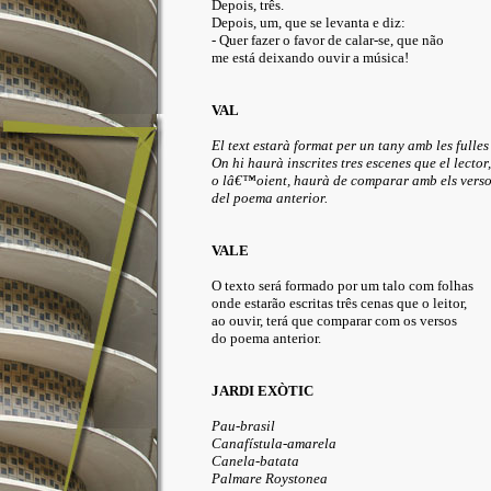
Depois, três.
Depois, um, que se levanta e diz:
- Quer fazer o favor de calar-se, que não
me está deixando ouvir a música!
VAL
El text estarà format per un tany amb les fulles
On hi haurà inscrites tres escenes que el lector,
o lâ€™oient, haurà de comparar amb els vers
del poema anterior.
VALE
O texto será formado por um talo com folhas
onde estarão escritas três cenas que o leitor,
ao ouvir, terá que comparar com os versos
do poema anterior.
JARDI EXÒTIC
Pau-brasil
Canafístula-amarela
Canela-batata
Palmare Roystonea