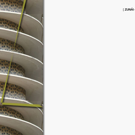
[
ZUNÁI