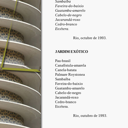
Sambaíba
Faveira-do-baixio
Guatambu-amarelo
Cabelo-de-negro
Jacarandá-roxo
Cedro-branco
Etcétera.
Rio, octubre de 1993.
JARDIM EXÓTICO
Pau-brasil
Canafístula-amarela
Canela-batata
Palmare Roystonea
Sambaíba
Faveira-do-baixio
Guatambu-amarelo
Cabelo-de-negro
Jacarandá-roxo
Cedro-branco
Etcétera.
Rio, outubro de 1993.