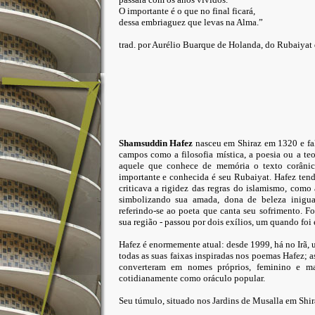
O importante é o que no final ficará,
dessa embriaguez que levas na Alma.”
trad. por Aurélio Buarque de Holanda, do Rubaiyat 
Shamsuddin Hafez
nasceu em Shiraz em 1320 e fa
campos como a filosofia mística, a poesia ou a te
aquele que conhece de memória o texto corânic
importante e conhecida é seu Rubaiyat. Hafez tendi
criticava a rigidez das regras do islamismo, como
simbolizando sua amada, dona de beleza inigual
referindo-se ao poeta que canta seu sofrimento. F
sua região - passou por dois exílios, um quando foi 
Hafez é enormemente atual: desde 1999, há no Irã
todas as suas faixas inspiradas nos poemas Hafez; 
converteram em nomes próprios, feminino e 
cotidianamente como oráculo popular.
Seu túmulo, situado nos
Jardins de Musalla
em Shira