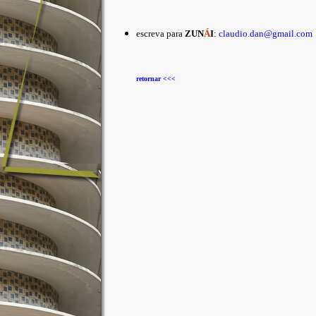
escreva para
ZUN
Á
I
:
claudio.dan@gmail.com
retornar <<<