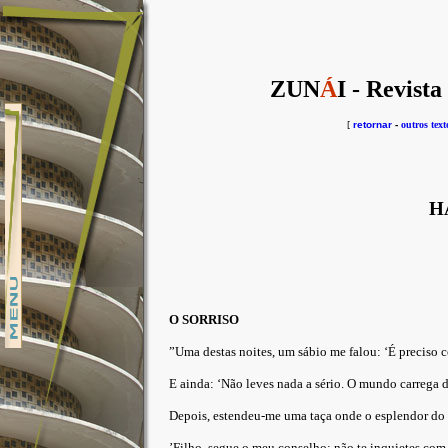
ZUN
Á
I - Revista
[
retornar
-
outros text
H
O SORRISO
”Uma destas noites, um sábio me falou: ‘É preciso 
E ainda: ‘Não leves nada a sério. O mundo carrega 
Depois, estendeu-me uma taça onde o esplendor do c
’Filho, segue o meu conselho; não te inquietes com