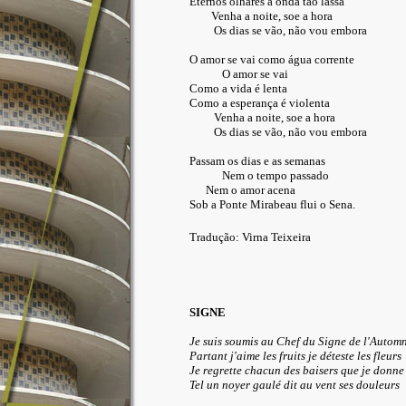
Eternos olhares a onda tão lassa
Venha a noite, soe a hora
Os dias se vão, não vou embora
O amor se vai como água corrente
O amor se vai
Como a vida é lenta
Como a esperança é violenta
Venha a noite, soe a hora
Os dias se vão, não vou embora
Passam os dias e as semanas
Nem o tempo passado
Nem o amor acena
Sob a Ponte Mirabeau flui o Sena.
Tradução: Virna Teixeira
SIGNE
Je suis soumis au Chef du Signe de l'Autom
Partant j'aime les fruits je déteste les fleurs
Je regrette chacun des baisers que je donne
Tel un noyer gaulé dit au vent ses douleurs