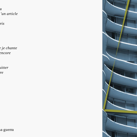
u
'un article
ris
e je chante
 encore
itter
re
a guerra