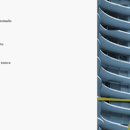
o
 tomado
to
r nunca