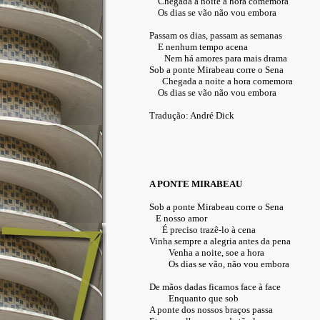
Chegada a noite a hora comemora
Os dias se vão não vou embora
Passam os dias, passam as semanas
E nenhum tempo acena
Nem há amores para mais drama
Sob a ponte Mirabeau corre o Sena
Chegada a noite a hora comemora
Os dias se vão não vou embora
Tradução: André Dick
A PONTE MIRABEAU
Sob a ponte Mirabeau corre o Sena
E nosso amor
É preciso trazê-lo à cena
Vinha sempre a alegria antes da pena
Venha a noite, soe a hora
Os dias se vão, não vou embora
De mãos dadas ficamos face à face
Enquanto que sob
A ponte dos nossos braços passa