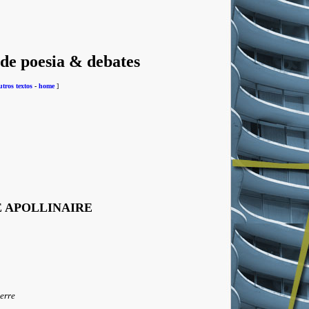
 de poesia & debates
utros textos
-
home
]
 APOLLINAIRE
erre