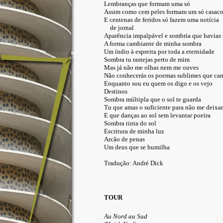
Lembranças que formam uma só
Assim como cem peles formam um só casac
E centenas de feridos só fazem uma notícia
de jornal
Aparência impalpável e sombria que havias
A forma cambiante de minha sombra
Um índio à espreita por toda a eternidade
Sombra tu rastejas perto de mim
Mas já não me olhas nem me ouves
Não conhecerás os poemas sublimes que can
Enquanto sou eu quem os digo e os vejo
Destinos
Sombra múltipla que o sol te guarda
Tu que amas o suficiente para não me deixa
E que danças ao sol sem levantar poeira
Sombra tinta do sol
Escritura de minha luz
Arcão de penas
Um deus que se humilha
Tradução: André Dick
TOUR
Au Nord au Sud