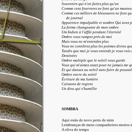
Souvenirs qui n'en faites plus qu'un
Comme cent fourrures ne font qu'un mantea
Comme ces milliers de bleussures ne font qu 
de journal
Apparence impalpable et sombre Qui avez p
La forme changeante de mon ombre
Um Indien à l'affût pendant l'éternité
Ombre vous rampez près de moi
Mais vous ne m'entendez plus
Vous ne connîtrez plus les poèmes divins qu
Tandis que moi je vous entends je vous vois
Destinées
Ombre multiple que le soleil vous garde
Vous qui m'aimez assez pour ne jamais me qu
Et qui dansez au soleil sans faire de poussiè
Ombre encre du soleil
Écriture de ma lumière
Caissons de regrets
Un dieu qui s'humillie
SOMBRA
Aqui estás de novo perto de mim
Lembranças de meus companheiros mortos n
A oliva do tempo