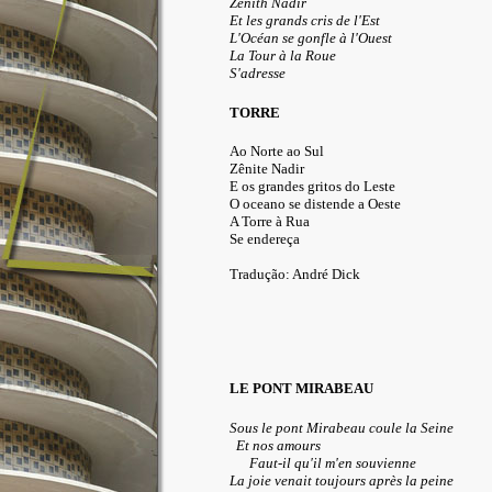
Zênith Nadir
Et les grands cris de l'Est
L'Océan se gonfle à l'Ouest
La Tour à la Roue
S'adresse
TORRE
Ao Norte ao Sul
Zênite Nadir
E os grandes gritos do Leste
O oceano se distende a Oeste
A Torre à Rua
Se endereça
Tradução: André Dick
LE PONT MIRABEAU
Sous le pont Mirabeau coule la Seine
Et nos amours
Faut-il qu'il m'en souvienne
La joie venait toujours après la peine