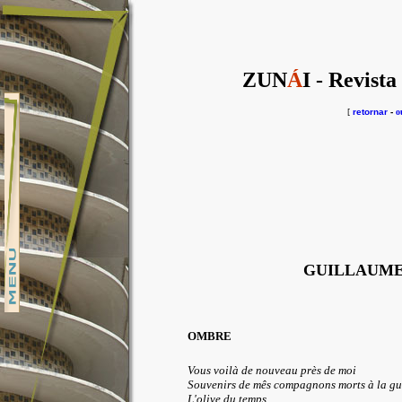
ZUN
Á
I - Revista
[
retornar
-
o
GUILLAUME
OMBRE
Vous voilà de nouveau près de moi
Souvenirs de mês compagnons morts à la gu
L'olive du temps