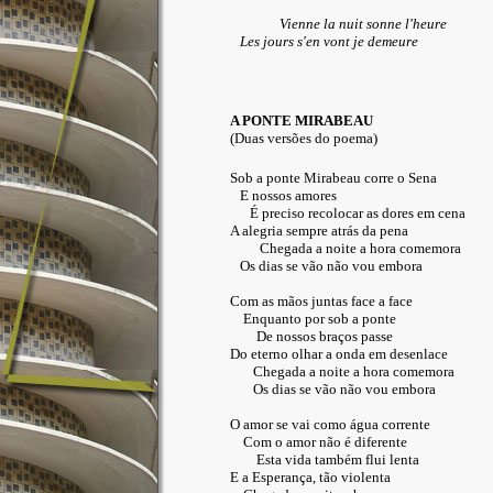
Vienne la nuit sonne l'heure
Les jours s'en vont je demeure
A PONTE MIRABEAU
(Duas versões do poema)
Sob a ponte Mirabeau corre o Sena
E nossos amores
É preciso recolocar as dores em cena
A alegria sempre atrás da pena
Chegada a noite a hora comemora
Os dias se vão não vou embora
Com as mãos juntas face a face
Enquanto por sob a ponte
De nossos braços passe
Do eterno olhar a onda em desenlace
Chegada a noite a hora comemora
Os dias se vão não vou embora
O amor se vai como água corrente
Com o amor não é diferente
Esta vida também flui lenta
E a Esperança, tão violenta