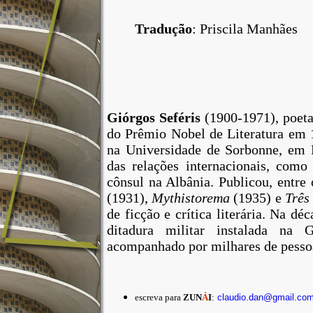
Tradução
: Priscila Manhães
Giórgos Seféris
(1900-1971), poeta
do Prêmio Nobel de Literatura em 
na Universidade de Sorbonne, em P
das relações internacionais, com
cônsul na Albânia. Publicou, entre 
(1931),
Mythistorema
(1935) e
Três
de ficção e crítica literária. Na dé
ditadura militar instalada na 
acompanhado por milhares de pesso
escreva para
ZUN
Á
I
:
claudio.dan@gmail.co