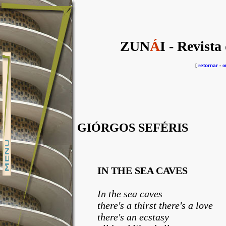
ZUN
Á
I - Revista
[
retornar
-
o
GIÓRGOS SEFÉRIS
IN THE SEA CAVES
In the sea caves
there's a thirst there's a love
there's an ecstasy