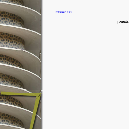
retornar <<<
[
ZUNÁI