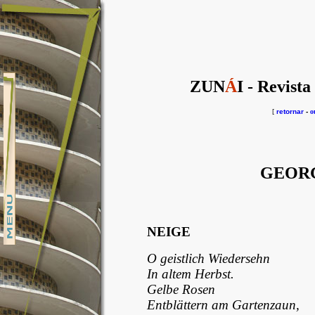
ZUN
Á
I - Revista
[
retornar
-
o
GEOR
NEIGE
O geistlich Wiedersehn
In altem Herbst.
Gelbe Rosen
Entblättern am Gartenzaun,