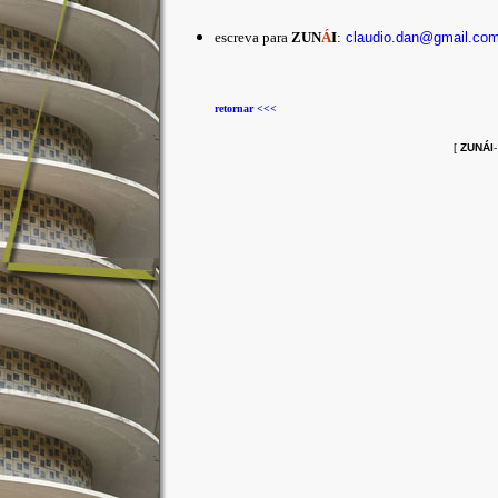
escreva para
ZUN
Á
I
:
claudio.dan@gmail.co
retornar <<<
[
ZUNÁI