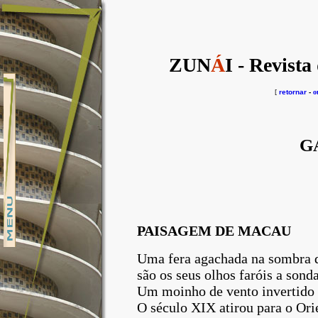
ZUN
Á
I - Revista
[
retornar
-
o
G
PAISAGEM DE MACAU
Uma fera agachada na sombra 
são os seus olhos faróis a sond
Um moinho de vento invertido f
O século XIX atirou para o Ori