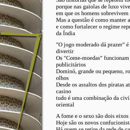
porque nas gaiolas de luxo viv
em que os homens sobrevivem
Mas a questão é como manter a
e como fortalecer o regime re
da Índia
"O jogo moderado dá prazer" é 
divertir
Os "Come-moedas" funcionam ru
publicitários
Dominó, grande ou pequeno, ro
olhos
Desde os assaltos dos piratas at
casino
tudo é uma combinação da civil
oriental
A fome e o sexo são dois eixos
Hoje são os novos confucionis
Há quem se retire da rede de c