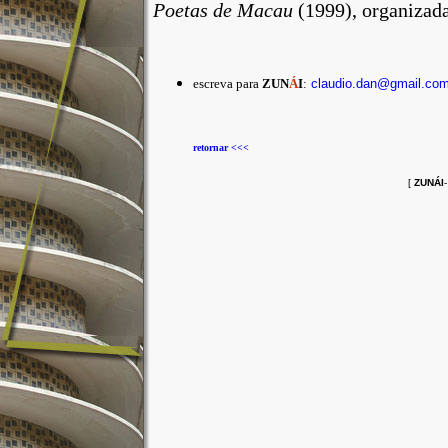
Poetas de Macau
(1999), organizada
escreva para
ZUN
Á
I
:
claudio.dan@gmail.co
retornar <<<
[
ZUNÁI