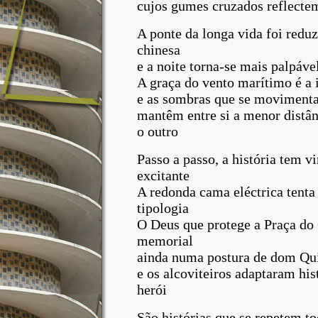
cujos gumes cruzados reflectem
A ponte da longa vida foi reduz
chinesa
e a noite torna-se mais palpáv
A graça do vento marítimo é a 
e as sombras que se movimenta
mantêm entre si a menor distâ
o outro
Passo a passo, a história tem v
excitante
A redonda cama eléctrica tenta 
tipologia
O Deus que protege a Praça do
memorial
ainda numa postura de dom Qu
e os alcoviteiros adaptaram his
herói
São histórias que se repetem to