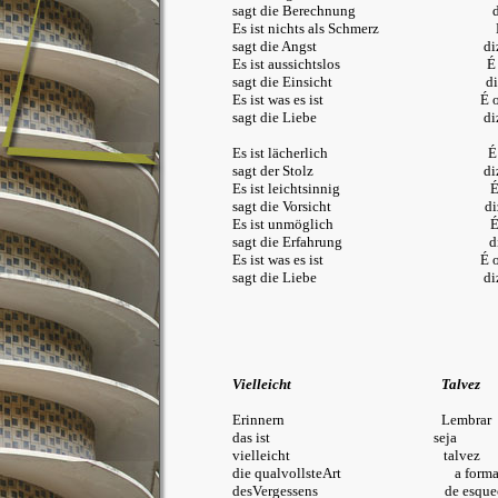
sagt die Berechnung diz a e
Es ist nichts als Schmerz Nada m
sagt die Angst diz o
Es ist aussichtslos É dese
sagt die Einsicht diz o 
Es ist was es ist É o q
sagt die Liebe diz o 
Es ist lächerlich É rid
sagt der Stolz diz o o
Es ist leichtsinnig É imp
sagt die Vorsicht diz a p
Es ist unmöglich É imp
sagt die Erfahrung diz a e
Es ist was es ist É o q
sagt die Liebe diz o 
Vielleicht
Talvez
Erinnern Lembrar
das ist seja
vielleicht talvez
die qualvollsteArt a formamai
desVergessens de esquec