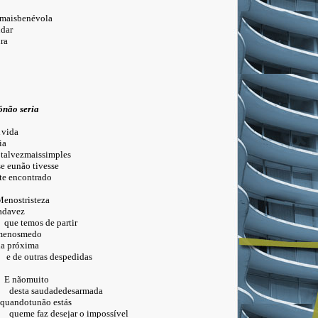
isbenévola
ar
a
ónão seria
da
a
ezmaissimples
o tivesse
encontrado
risteza
vez
 temos de partir
smedo
róxima
e outras despedidas
nãomuito
desta saudadedesarmada
dotunão estás
me faz desejar o impossível