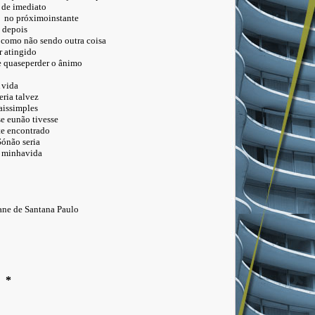
mediato
róximoinstante
pois
não sendo outra coisa
ingido
perder o ânimo
da
talvez
mples
o tivesse
ncontrado
o seria
avida
ane de Santana Paulo
*