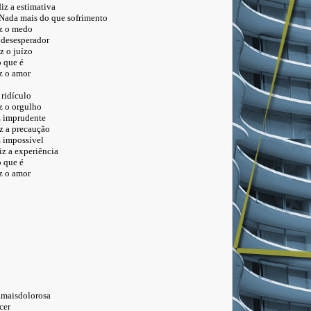
stimativa
ais do que sofrimento
 medo
sperador
juízo
ue é
amor
ículo
rgulho
rudente
recaução
ossível
xperiência
ue é
amor
sdolorosa
er