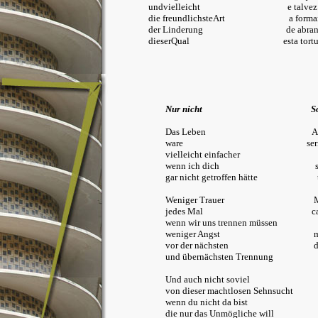
undvielleicht e talvez
die freundlichsteArt a formama
der Linderung de abrand
dieserQual esta tortur
Nur nicht
S
Das Leben A vi
ware seri
vielleicht einfacher talv
wenn ich dich se eunã
gar nicht getroffen hätte te 
Weniger Trauer Menost
jedes Mal cada
wenn wir uns trennen müssen que
weniger Angst meno
vor der nächsten da p
und übernächsten Trennung e d
Und auch nicht soviel E 
von dieser machtlosen Sehnsucht 
wenn du nicht da bist quan
die nur das Unmögliche will que