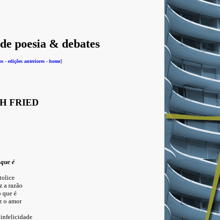
 de poesia & debates
os
-
edições anteriores
-
home
]
H FRIED
 que é
ice
razão
ue é
amor
icidade