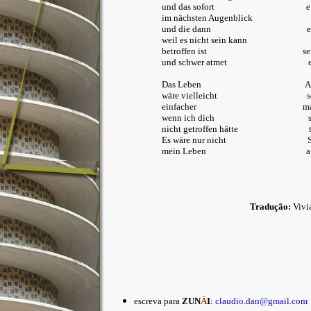
und das sofort e de i
im nächsten Augenblick no p
und die dann e de
weil es nicht sein kann como 
betroffen ist ser at
und schwer atmet e quase
Das Leben A vi
wäre vielleicht seria 
einfacher maissi
wenn ich dich se eunã
nicht getroffen hätte te e
Es wäre nur nicht Sónã
mein Leben a minh
Tradução:
Vivi
escreva para
ZUN
Á
I
:
claudio.dan@gmail.com