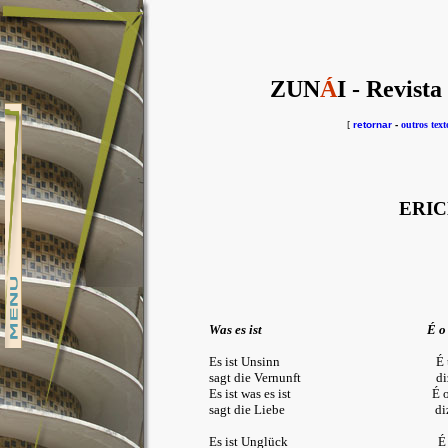
ZUN
Á
I - Revista
[
retornar
-
outros text
ERIC
Was es ist
É o
Es ist Unsinn É tol
sagt die Vernunft diz a 
Es ist was es ist É o q
sagt die Liebe diz o 
Es ist Unglück É infel