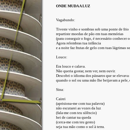
ONDE MUDA A LUZ
Vagabundo:
Tiveste vinho e sombras sob uma ponte de frio
repartiste moedas de pão em tuas memórias
(para conseguir o fogo, é necessário conhecer os
Agora relembras tua infância
e a noite faz frutas de gelo com tuas lágrimas so
Louco:
Era louco e calava.
Não queria gostar, nem ver, nem ouvir.
Descobri o idioma dos pássaros que se elevava
quando o sol ou uma mão lhe beijavam a pele,
Sina:
Cairei
(aprisiona-me com tua palavra)
não escutarei as vozes da luz
(fala-me com teu silêncio)
hei de cantar na queda
(cerca-me com teu gesto)
seja tua mão como o sol à terra.