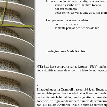
E que ele então não seja mendigo apenas da et
senão o escriba de olhar fixo tocado
por seu assombro
pelas sentenças vivas ante as coisas mort
Cumpra o escriba o seu mandato
com o silêncio aberto
somente para as penitências da luz.
Traduções: Ana Maria Ramiro
N.T.:
Esta frase comporta várias leituras. "
Pide"
também
pode significar terras de origem ou leito de morte, se
*
Elizabeth Azcona Cranwell
nasceu 1934, em Buenos Ai
mas também pelas diversas atividades literárias que d
crítica literária habitual do jornal argentino
La Nación
docência, e dirigiu ainda um sem número de seminários 
por Paul Éluard e Antonin Artaud, e entre os autores 