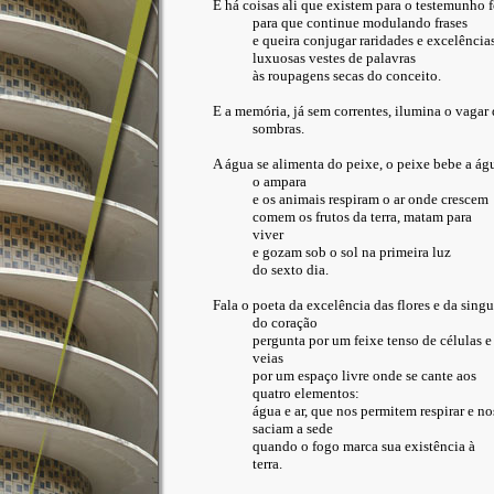
E há coisas ali que existem para o testemunho f
para que continue modulando frases
e queira conjugar raridades e excelências
luxuosas vestes de palavras
às roupagens secas do conceito.
E a memória, já sem correntes, ilumina o vagar 
sombras.
A água se alimenta do peixe, o peixe bebe a ág
o ampara
e os animais respiram o ar onde crescem
comem os frutos da terra, matam para
viver
e gozam sob o sol na primeira luz
do sexto dia.
Fala o poeta da excelência das flores e da sing
do coração
pergunta por um feixe tenso de células e
veias
por um espaço livre onde se cante aos
quatro elementos:
água e ar, que nos permitem respirar e no
saciam a sede
quando o fogo marca sua existência à
terra.