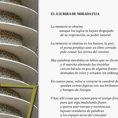
EL ESCRIBA DE MIRADA FIJA
La memoria se obstina
aunque los siglos la hayan despojado
de su respiración, su poder natural.
La memoria se obstina en los huesos, la piel,
el poeta perplejo ante un libro cerrado
pide contar las tierras del retorno.
Hay palabras mordidas en labios que no dicen
y él marcha abriendo las tinieblas
con un báculo en pos de algunas frases 
desnudas de color y ornadas sin embargo
En cuanto pasa, vulve a cerrarse la catedral d
quedan ciertas figuras con sus brillante
y harapos de liturgia.
Y hay allí cosas que existen para el testigo for
para que siga modulando frases
y quiera atar rarezas y excelencias,
lujosas vestiduras de palabras
a los ropajes secos del concepto.