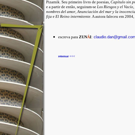
Pizarnik.
Seu primeiro livro de poesias,
Capítulo sin p
e a partir de então, seguiram-se
Los Riesgos y el Vacío
,
nombres del amor
,
Anunciación del mar y la inocenci
fija
e
El Reino intermitente
. A autora faleceu em 2004,
escreva para
ZUN
Á
I
:
claudio.dan@gmail.co
retornar <<<