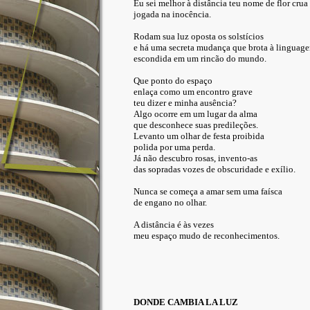
Eu sei melhor à distância teu nome de flor crua
jogada na inocência.
Rodam sua luz oposta os solstícios
e há uma secreta mudança que brota à linguag
escondida em um rincão do mundo.
Que ponto do espaço
enlaça como um encontro grave
teu dizer e minha ausência?
Algo ocorre em um lugar da alma
que desconhece suas predileções.
Levanto um olhar de festa proibida
polida por uma perda.
Já não descubro rosas, invento-as
das sopradas vozes de obscuridade e exílio.
Nunca se começa a amar sem uma faísca
de engano no olhar.
A distância é às vezes
meu espaço mudo de reconhecimentos.
DONDE CAMBIA LA LUZ