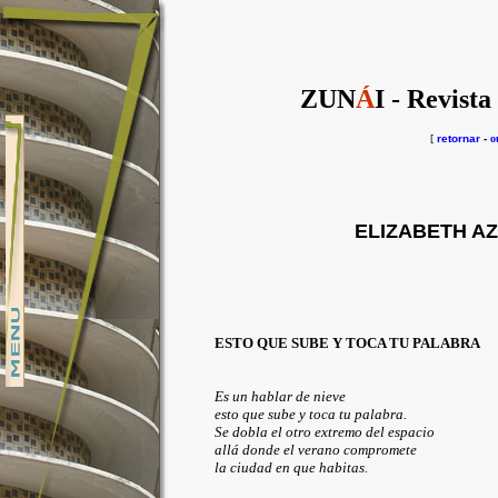
ZUN
Á
I - Revista
[
retornar
-
o
ELIZABETH A
ESTO QUE SUBE Y TOCA TU PALABRA
Es un hablar de nieve
esto que sube y toca tu palabra.
Se dobla el otro extremo del espacio
allá donde el verano compromete
la ciudad en que habitas.