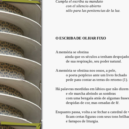
Cumpla el escriba su mandato
con el silencio abierto
sólo para las penitencias de la luz.
O ESCRIBA DE OLHAR FIXO
A memória se obstina
ainda que os séculos a tenham despojado
de sua respiração, seu poder natural.
A memória se obstina nos ossos, a pele,
o poeta perplexo ante um livro fechado
pede para contar as terras do retorno (1).
Há palavras mordidas em lábios que não dizem
e ele marcha abrindo as sombras
com uma bengala atrás de algumas frases
despidas de cor, mas ornadas de fé.
Enquanto passa, volta a se fechar a catedral de
ficam certas figuras com seus tons brilha
e farrapos de liturgia.