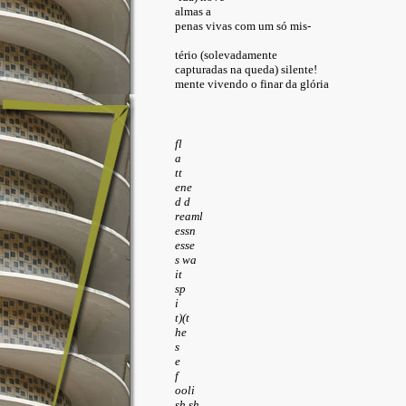
almas a
penas vivas com um só mis-
tério (solevadamente
capturadas na queda) silente!
mente vivendo o finar da glória
fl

tt

d d

reaml

s wa

sp

t)(t

s

e

f

sh sh
