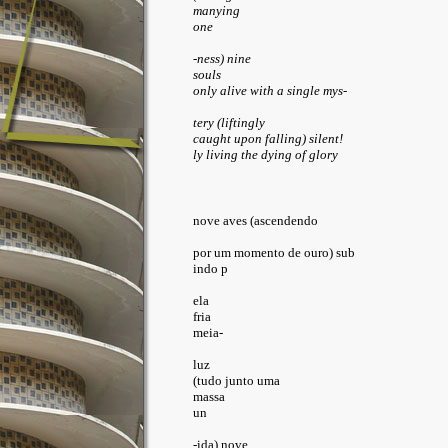
manying
one
-ness) nine
souls
only alive with a single mys-
tery (liftingly
caught upon falling) silent!
ly living the dying of glory
nove aves (ascendendo
por um momento de ouro) sub
indo p
ela
fria
meia-
luz
(tudo junto uma
massa
un
-ida) nove