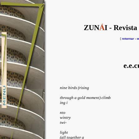
ZUN
Á
I - Revista
[
retornar
-
o
e.e.
nine birds (rising
through a gold moment) climb
ing i
nto
wintry
twi-
light
(all together a