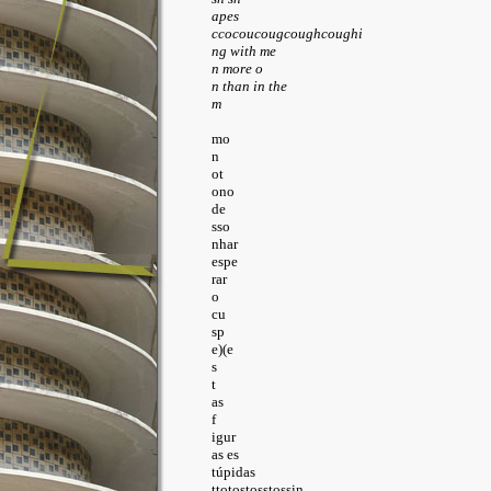
ccocoucougcoughcoughi

ng with me

n more o

de

sso

nhar 

espe

rar

o

cu

sp

e)(e

s

t

as

f

igur

as es

túpidas

ttotostosstossin
