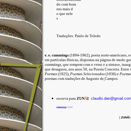
do com hom

ens mais d

o que nele

Traduções: Paulo de Toledo
e. e. cummings
(1894-1962), poeta norte-americano, 
em partículas fônicas, dispostas na página de modo ge
cummings, que rompem com o verso e a sintaxe, inaug
que desaguou, nos anos 50, na Poesia Concreta. Entre 
Poemas
(1925),
Poemas Selecionados
(1938) e
Poema
poemas com traduções de Augusto de
Campos.
escreva para
ZUN
Á
I
:
claudio.dan@gmail.co
retornar <<<
[
ZUNÁI