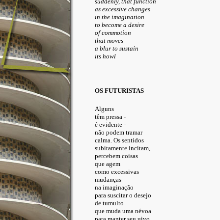
suddenly, that function
as excessive changes
in the imagination
to become a desire
of commotion
that moves
a blur to sustain
its howl
OS FUTURISTAS
Alguns
têm pressa -
é evidente -
não podem tramar
calma. Os sentidos
subitamente incitam,
percebem coisas
que agem
como excessivas
mudanças
na imaginação
para suscitar o desejo
de tumulto
que muda uma névoa
para manter seu uivo.