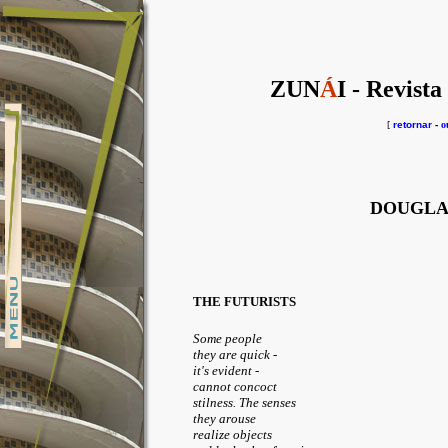
ZUN
Á
I - Revista
[
retornar
-
o
DOUGLA
THE FUTURISTS
Some people
they are quick -
it's evident -
cannot concoct
stilness. The senses
they arouse
realize objects