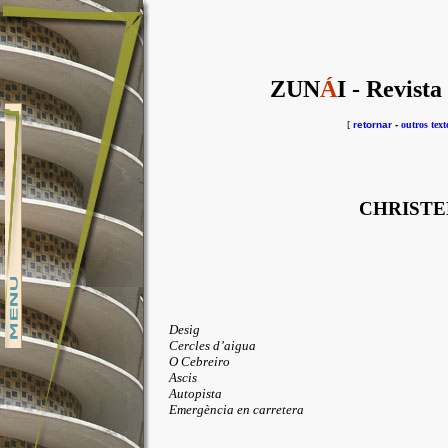
ZUN
Á
I - Revista
[
retornar
-
outros text
CHRISTE
Desig
Cercles d’aigua
O Cebreiro
Ascis
Autopista
Emergència en carretera