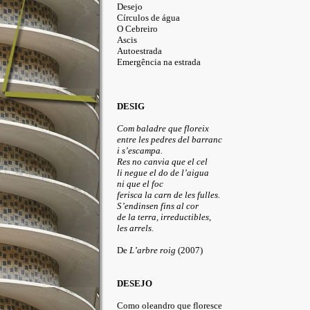
Desejo
Círculos de água
O Cebreiro
Ascis
Autoestrada
Emergência na estrada
DESIG
Com baladre que floreix
entre les pedres del barranc
i s’escampa.
Res no canvia que el cel
li negue el do de l’aigua
ni que el foc
ferisca la carn de les fulles.
S’endinsen fins al cor
de la terra, irreductibles,
les arrels.
De
L’arbre roig
(2007)
DESEJO
Como oleandro que floresce