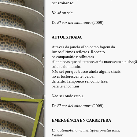
per trobar-te:
No sé on sóc.
De
El cor del minotaure
(2009)
AUTOESTRADA
Através da janela olho como fogem da
luz os últimos reflexos. Reconto
os campanários: silhuetas
silenciosas que há tempos atrás marcavam a pulsaç
solene do mundo.
Não sei por que busco ainda alguns sinais
no ar fosforescente, veloz,
da tarde. Tampouco sei como fazer
para te encontrar
Não sei onde estou.
De
El cor del minotaure
(2009)
EMERGÈNCIA EN CARRETERA
Un automòbil amb múltiples prestacions:
l’amor.