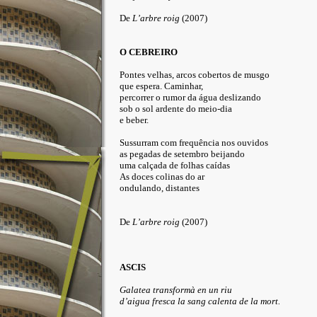
De
L’arbre roig
(2007)
O CEBREIRO
Pontes velhas, arcos cobertos de musgo
que espera. Caminhar,
percorrer o rumor da água deslizando
sob o sol ardente do meio-dia
e beber.
Sussurram
com frequência
nos ouvidos
as pegadas de setembro beijando
uma calçada de folhas caídas
As doces colinas do ar
ondulando, distantes
De
L’arbre roig
(2007)
ASCIS
Galatea transformà en un riu
d’aigua fresca la sang calenta de la mort.