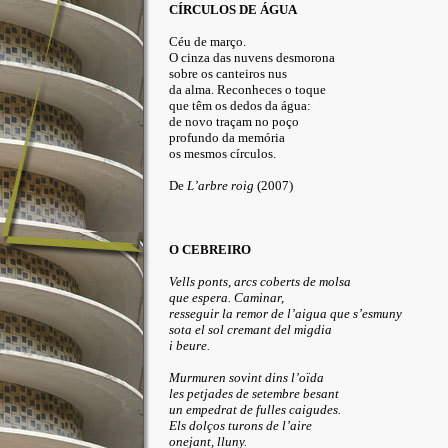
CÍRCULOS DE ÁGUA
Céu de março.
O cinza das nuvens desmorona
sobre os canteiros nus
da alma.
Reconheces
o toque
que têm os dedos
da água
:
de novo traçam no poço
profundo da memória
os mesmos círculos.
De
L’arbre roig
(2007)
O CEBREIRO
Vells ponts, arcs coberts de molsa
que espera. Caminar,
resseguir la remor de l’aigua que s’esmuny
sota el sol cremant del migdia
i beure.
Murmuren sovint dins l’oïda
les petjades de setembre besant
un empedrat de fulles caigudes.
Els dolços turons de l’aire
onejant, lluny.