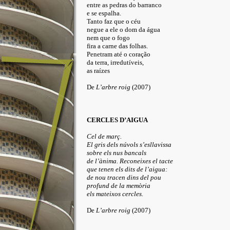
entre as pedras do barranco
e se espalha.
Tanto faz que o céu
negue a ele o dom da água
nem que o fogo
fira a carne das folhas.
Penetram até o coração
da terra, irredutíveis,
as raízes
De
L’arbre roig
(2007)
CERCLES D’AIGUA
Cel de març.
El gris dels núvols s’esllavissa
sobre els nus bancals
de l’ànima. Reconeixes el tacte
que tenen els dits de l’aigua:
de nou tracen dins del pou
profund de la memòria
els mateixos cercles.
De
L’arbre roig
(2007)