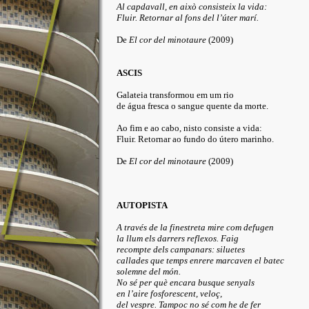
Al capdavall, en això consisteix la vida:
Fluir. Retornar al fons del l’úter marí.
De
El cor del minotaure
(2009)
ASCIS
Galateia transformou em um rio
de água fresca o sangue quente da morte.
Ao fim e ao cabo, nisto consiste a vida:
Fluir. Retornar ao fundo do útero marinho.
De
El cor del minotaure
(2009)
AUTOPISTA
A través de la finestreta mire com defugen
la llum els darrers reflexos. Faig
recompte dels campanars: siluetes
callades que temps enrere marcaven el batec
solemne del món.
No sé per què encara busque senyals
en l’aire fosforescent, veloç,
del vespre. Tampoc no sé com he de fer