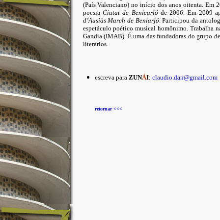
(País Valenciano) no início dos anos oitenta. Em 
poesia
Ciutat de Benicarló
de 2006. Em 2009 a
d’Ausiàs March de Beniarjó
. Participou da antolo
espetáculo poético musical homônimo. Trabalha na
Gandia (IMAB). É uma das fundadoras do grupo de
literários.
escreva para
ZUN
Á
I
:
claudio.dan@gmail.com
retornar <<<