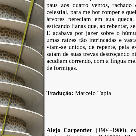
paus
aos
quatro
ventos
, rachado
celestial
,
para
melhor
romper
e
que
árvores
pereciam
em
sua
queda
,
esticando
lianas
que
, ao
rebentar
, s
E acabava
por
jazer
sobre
o
húmu
umas raízes
tão
intrincadas e vas
viam-se unidos, de
repente
,
pela
e
saíam de
suas
trevas
destroçando
n
acudiam correndo,
com
a
língua
me
de
formigas
.
Tradução:
Marcelo Tápia
Alejo Carpentier
(1904-1980), es