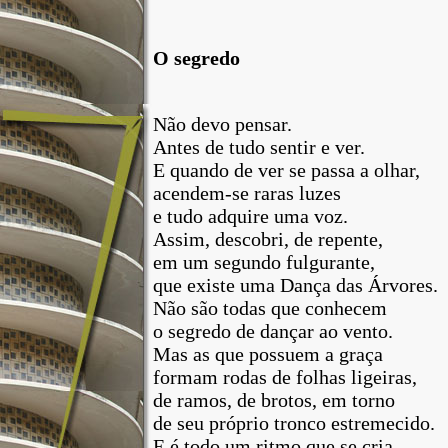
O segredo
Não
devo
pensar
.
Antes
de
tudo
sentir
e
ver
.
E
quando
de
ver
se
passa
a
olhar
,
acendem-se raras
luzes
e
tudo
adquire uma
voz
.
Assim
, descobri, de repente,
em um
segundo
fulgurante
,
que
existe uma
Dança
das
Árvores
.
Não
são
todas
que
conhecem
o
segredo
de
dançar
ao
vento
.
Mas
as
que
possuem a
graça
formam
rodas
de
folhas
ligeiras,
de ramos, de
brotos
, em torno
de
seu
próprio
tronco
estremecido.
E é
todo
um
ritmo que
se
cria