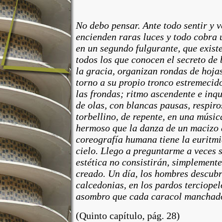
No debo pensar.
Ante todo sentir y v
encienden raras luces y todo cobra u
en un segundo fulgurante, que exist
todos los que conocen el secreto de 
la gracia, organizan rondas de hojas
torno a su propio tronco estremecido
las frondas; ritmo ascendente e inq
de olas, con blancas pausas, respiro
torbellino, de repente, en una músi
hermoso que la danza de un macizo 
coreografía humana tiene la euritmi
cielo. Llego a preguntarme a veces 
estética no consistirán, simplement
creado. Un día, los hombres descubri
calcedonias, en los pardos terciopel
asombro que cada caracol manchado
(Quinto capítulo, pág. 28)