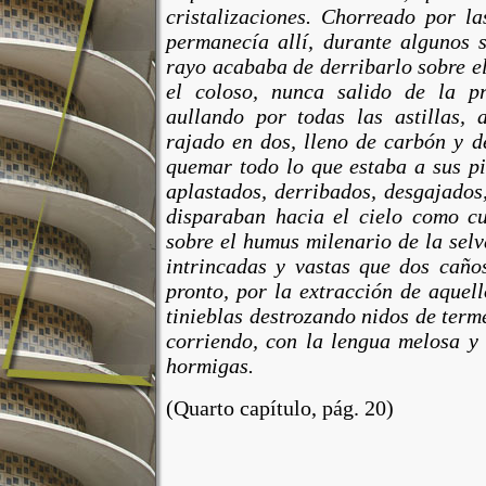
cristalizaciones. Chorreado
por
las
permanecía allí,
durante
algunos s
rayo acababa de derribarlo
sobre
el
el coloso,
nunca
salido de la pr
aullando
por
todas las astillas, 
rajado
en dos, lleno de carbón y 
quemar
todo
lo
que
estaba a sus
p
aplastados, derribados, desgajados
disparaban hacia el cielo
como
cu
sobre
el humus milenario de la
sel
intrincadas y vastas
que
dos caños
pronto
,
por
la extracción de aquel
tinieblas destrozando nidos de term
corriendo, con la lengua
melosa
y 
hormigas.
(Quarto capítulo, pág. 20)