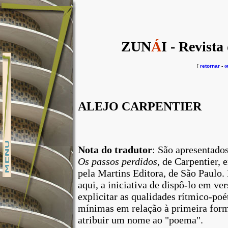
ZUN
Á
I - Revista
[
retornar
-
o
ALEJO CARPENTIER
Nota do tradutor
: São apresentado
Os passos perdidos
, de Carpentier,
pela Martins Editora, de São Paulo.
aqui, a iniciativa de dispô-lo em ve
explicitar as qualidades rítmico-poé
mínimas em relação à primeira form
atribuir um nome ao "poema".