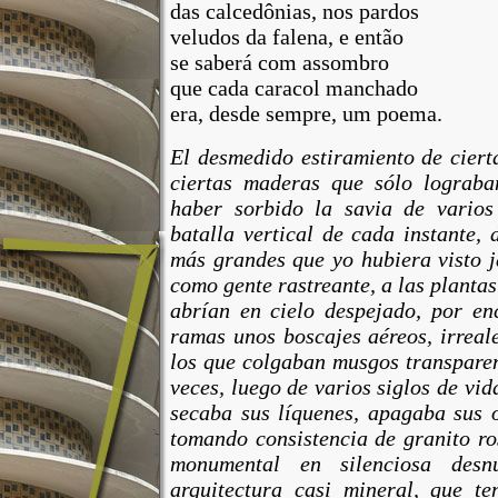
das calcedônias,
nos
pardos
veludos
da falena, e
então
se saberá
com
assombro
que
cada
caracol
manchado
era
,
desde
sempre
,
um
poema
.
El desmedido estiramiento de ciert
ciertas maderas que sólo lograba
haber sorbido la savia de varios
batalla vertical de cada instante,
más grandes que yo hubiera visto 
como
gente
rastreante, a las
plantas
abrían en cielo despejado,
por
en
ramas
unos
boscajes
aéreos
,
irreal
los
que
colgaban
musgos
transpare
veces, luego de varios siglos de
vid
secaba sus
líquenes
, apagaba sus
tomando consistencia de
granito
ro
monumental
en
silenciosa
desnu
arquitectura casi
mineral
,
que
ten