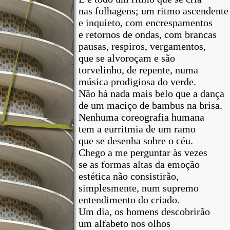
nas
folhagens
; um
ritmo
ascendente
e inquieto,
com
encrespamentos
e
retornos
de
ondas
,
com
brancas
pausas
,
respiros
, vergamentos,
que
se alvoroçam e
são
torvelinho
, de repente, numa
música
prodigiosa
do
verde
.
Não
há
nada
mais
belo
que
a
dança
de
um
maciço
de
bambus
na
brisa
.
Nenhuma
coreografia
humana
tem a
eurritmia
de
um
ramo
que
se
desenha
sobre
o
céu
.
Chego a
me
perguntar
às
vezes
se as
formas
altas da
emoção
estética
não
consistirão,
simplesmente
, num
supremo
entendimento
do
criado
.
Um
dia
, os
homens
descobrirão
um
alfabeto
nos
olhos