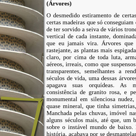
(Árvores)
O
desmedido
estiramento
de
certa
certas
madeiras
que
só
conseguiam
de
ter
sorvido a
seiva
de
vários
tron
vertical
de
cada
instante
, dominada
que
eu
jamais
vira
.
Árvores
que
rastejante
, as
plantas
mais
espigada
claro
,
por
cima
de
toda
luta
, ar
aéreos
,
irreais
,
como
que
suspenso
transparentes
,
semelhantes
a
rend
séculos
de
vida
, uma dessas
árvore
apagava
suas
orquídeas
. As
m
consistência
de
granito
rosa, e pe
monumental
em
silenciosa
nudez
,
quase
mineral
,
que
tinha
simetrias
Manchada pelas
chuvas
,
imóvel
na
alguns
séculos
mais
,
até
que
,
um
b
sobre
o
instável
mundo
de
baixo
.
história
, acabava
por
se
desmantela