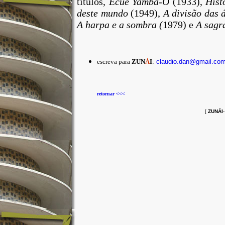
títulos,
Ecué
Yamba-O
(1933),
Hist
deste mundo
(1949),
A divisão das 
A harpa e a sombra (
1979) e
A sagr
escreva para
ZUN
Á
I
:
claudio.dan@gmail.co
retornar <<<
[
ZUNÁI