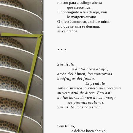
rio sou para a esfinge aberta
que cresce nua.
E pontiagudo a teu desejo, vou
às margens arcano.
O silvo é amoroso, azeite e mirra.
E o que se ama se derrama,
seiva branca.
* * *
Sin título,
la dicha boca abajo,
amén del himen, los contornos
naúfragos del fondo.
El péndulo
sabe a música, a vuelo que reclama
su veta azul de diosa. Eco así
de las horas dentro de su encaje
de piernas esclavas.
Sin título, mas con imán.
Sem título,
a delícia boca abaixo,