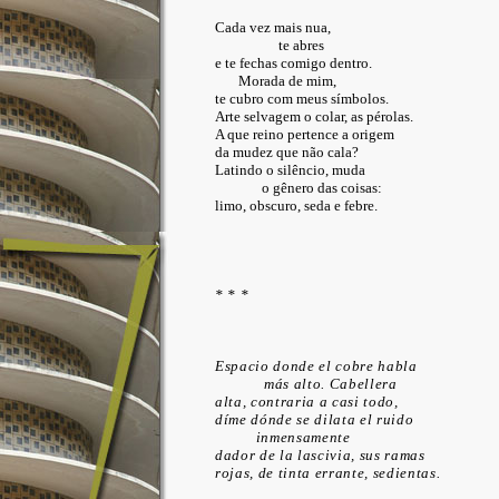
Cada vez mais nua,
te abres
e te fechas comigo dentro.
Morada de mim,
te cubro com meus símbolos.
Arte selvagem o colar, as pérolas.
A que reino pertence a origem
da mudez que não cala?
Latindo o silêncio, muda
o gênero das coisas:
limo, obscuro, seda e febre.
* * *
Espacio donde el cobre habla
más alto. Cabellera
alta, contraria a casi todo,
díme dónde se dilata el ruido
inmensamente
dador de la lascivia, sus ramas
rojas, de tinta errante, sedientas.