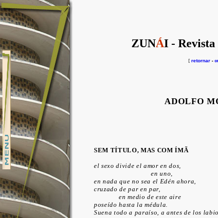
ZUN
Á
I - Revista
[
retornar
-
o
ADOLFO M
SEM TÍTULO, MAS COM ÍMÃ
el sexo divide el amor en dos,
en uno,
en nada que no sea el Edén ahora,
cruzado de par en par,
en medio de este aire
poseído hasta la médula.
Suena todo a paraíso, a antes de los labio