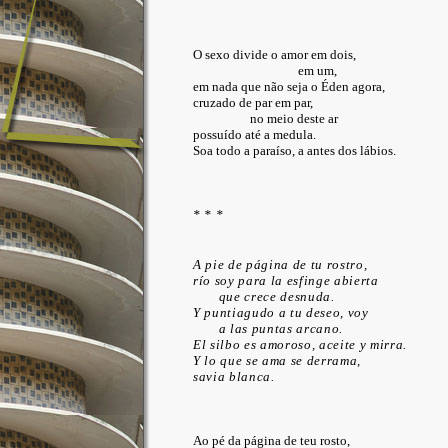
O sexo divide o amor em dois,
em um,
em nada que não seja o Éden agora,
cruzado de par em par,
no meio deste ar
possuído até a medula.
Soa todo a paraíso, a antes dos lábios.
* * *
A pie de página de tu rostro,
río soy para la esfinge abierta
que crece desnuda.
Y puntiagudo a tu deseo, voy
a las puntas arcano.
El silbo es amoroso, aceite y mirra.
Y lo que se ama se derrama,
savia blanca.
Ao pé da página de teu rosto,