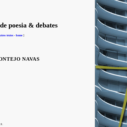
 de poesia & debates
utros textos
-
home
]
ONTEJO NAVAS
s.