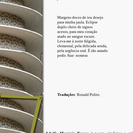
Margens doces de teu desejo
para minha jaula. Eclipse
duplo cheio de signos
acesos, para meu coração
atado ao sangue escuro.
Leva-me à noite fúlgida,
elemental, pela delicada senda,
pela urgência oral. É tão amado
pedir. Atar: nomear.
Traduções
: Ronald Polito.