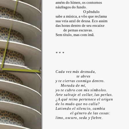
amém do hímen, os contornos
náufragos do fundo.
O pêndulo
sabe a música, a vôo que reclama
sua veia azul de deusa. Eco assim
das horas dentro de seu encaixe
de pernas escravas.
Sem título, mas com ímã.
* * *
Cada vez más desnuda,
te abres
y te cierras conmigo dentro.
Morada de mí,
yo te cubro con mis símbolos.
Arte salvaje el collar, las perlas.
¿A qué reino pertenece el origen
de lo mudo que no calla?
Latiendo el silencio, cambia
el género de las cosas:
limo, oscuro, seda y fiebre.