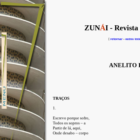
ZUN
Á
I - Revista
[
retornar
-
outros text
ANELITO 
TRAÇOS
1.
Escrevo porque sofro,
Todos os sopros – a
Partir de lá, aqui,
Onde desabo – corpo