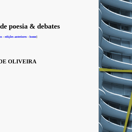
 de poesia & debates
os
-
edições anteriores
-
home
]
DE OLIVEIRA