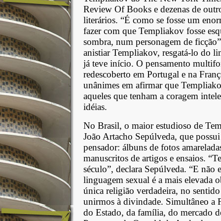
Review Of Books e dezenas de outros
literários. “É como se fosse um eno
fazer com que Templiakov fosse esqu
sombra, num personagem de ficção”,
anistiar Templiakov, resgatá-lo do l
já teve início. O pensamento multif
redescoberto em Portugal e na Fran
unânimes em afirmar que Templiako
aqueles que tenham a coragem intele
idéias.
No Brasil, o maior estudioso de Te
João Artacho Sepúlveda, que possui
pensador: álbuns de fotos amareladas
manuscritos de artigos e ensaios. “
século”, declara Sepúlveda. “E não 
linguagem sexual é a mais elevada obr
única religião verdadeira, no sentid
unirmos à divindade. Simultâneo a F
do Estado, da família, do mercado de 