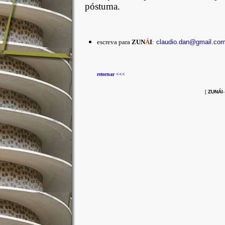
póstuma.
escreva para
ZUN
Á
I
:
claudio.dan@gmail.co
retornar <<<
[
ZUNÁI