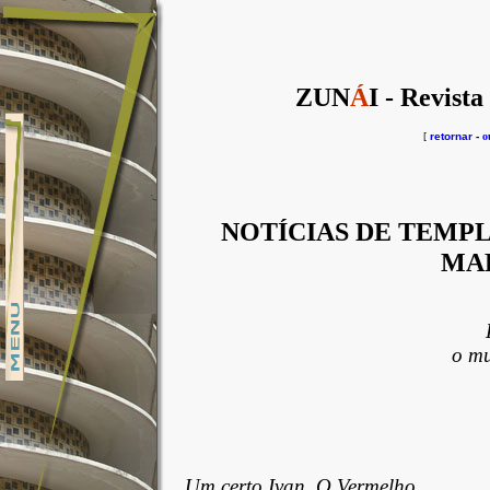
ZUN
Á
I - Revista
[
retornar
-
o
NOTÍCIAS DE TEMPL
MA
o mu
Um certo Ivan, O Vermelho