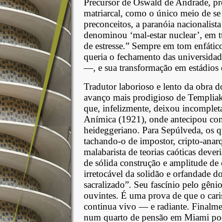
Precursor de Oswald de Andrade, pr
matriarcal, como o único meio de se e
preconceitos, a paranóia nacionalist
denominou ‘mal-estar nuclear’, em 
de estresse.” Sempre em tom enfátic
queria o fechamento das universidad
—, e sua transformação em estádios 
Tradutor laborioso e lento da obra 
avanço mais prodigioso de Templiak
que, infelizmente, deixou incomplet
Anímica (1921), onde antecipou conc
heideggeriano. Para Sepúlveda, os q
tachando-o de impostor, cripto-anarqu
malabarista de teorias caóticas deve
de sólida construção e amplitude de 
irretocável da solidão e orfandade 
sacralizado”. Seu fascínio pelo gênio
ouvintes. É uma prova de que o car
continua vivo — e radiante. Finalm
num quarto de pensão em Miami pode 