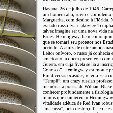
Havana, 26 de julho de 1946. Carre
um homem alto, ruivo e corpulento
Marguerita, com destino à Flórida. 
exilado russo Ivan Iakovlev Templiak
talvez imagine ser uma nova vida n
Ernest Hemingway, bem como quinhen
que se tornará seu protetor nos Est
período. A amizade entre ambos na
Leitor onívoro, o russo já conhecia e
americano, a quem presenteou com u
Guerra, em cuja fivela se lia a insc
Conosco”. Hemingway estimou e pres
Em diversas ocasiões, referiu-se à c
“Templi”, um crazy russian professo
memória, a poesia de William Blake e
conhecer profundamente a fisiologi
muitos que conheceram Hemingway, 
vitalidade atlética de Red Ivan robu
“macheza”, pelo desforço físico e e