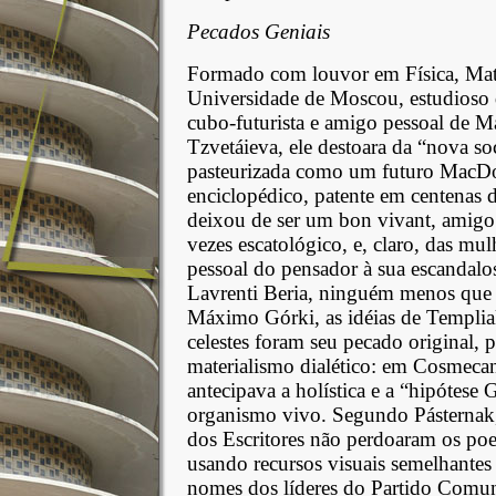
Pecados Geniais
Formado com louvor em Física, Mat
Universidade de Moscou, estudioso d
cubo-futurista e amigo pessoal de 
Tzvetáieva, ele destoara da “nova soc
pasteurizada como um futuro MacDo
enciclopédico, patente em centenas 
deixou de ser um bon vivant, amigo
vezes escatológico, e, claro, das mul
pessoal do pensador à sua escandalo
Lavrenti Beria, ninguém menos que o 
Máximo Górki, as idéias de Templia
celestes foram seu pecado original, p
materialismo dialético: em Cosmecan
antecipava a holística e a “hipótese
organismo vivo. Segundo Pásternak,
dos Escritores não perdoaram os poe
usando recursos visuais semelhantes 
nomes dos líderes do Partido Comun