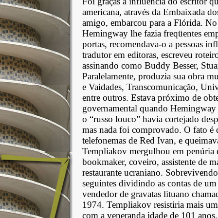
Foi graças à influência do escritor 
americana, através da Embaixada d
amigo, embarcou para a Flórida. No p
Hemingway lhe fazia freqüentes emp
portas, recomendava-o a pessoas inf
tradutor em editoras, escreveu rote
assinando como Buddy Besser, Stuar
Paralelamente, produzia sua obra mu
e Vaidades, Transcomunicação, Univ
entre outros. Estava próximo de obt
governamental quando Hemingway r
o “russo louco” havia cortejado d
mas nada foi comprovado. O fato é q
telefonemas de Red Ivan, e queimava s
Templiakov mergulhou em penúria e 
bookmaker, coveiro, assistente de 
restaurante ucraniano. Sobrevivendo
seguintes dividindo as contas de u
vendedor de gravatas lituano chama
1974. Templiakov resistiria mais u
com a veneranda idade de 101 anos.