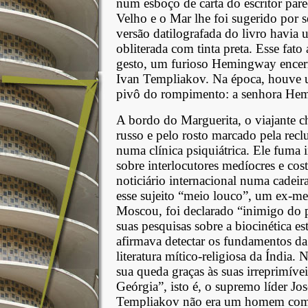
num esboço de carta do escritor par
Velho e o Mar lhe foi sugerido por
versão datilografada do livro havia 
obliterada com tinta preta. Esse fato
gesto, um furioso Hemingway encer
Ivan Templiakov. Na época, houve 
pivô do rompimento: a senhora Hem
A bordo do Marguerita, o viajante c
russo e pelo rosto marcado pela rec
numa clínica psiquiátrica. Ele fuma i
sobre interlocutores medíocres e co
noticiário internacional numa cadei
esse sujeito “meio louco”, um ex-m
Moscou, foi declarado “inimigo do 
suas pesquisas sobre a biocinética e
afirmava detectar os fundamentos da
literatura mítico-religiosa da Índia.
sua queda graças às suas irreprimíve
Geórgia”, isto é, o supremo líder Jo
Templiakov não era um homem co