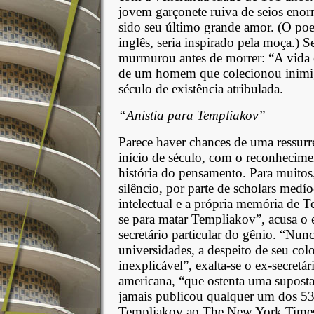
jovem garçonete ruiva de seios enorm
sido seu último grande amor. (O poe
inglês, seria inspirado pela moça.
murmurou antes de morrer: “A vida é
de um homem que colecionou inimig
século de existência atribulada.
“Anistia para Templiakov”
Parece haver chances de uma ressurre
início de século, com o reconhecimen
história do pensamento. Para muito
silêncio, por parte de scholars medí
intelectual e a própria memória de
se para matar Templiakov”, acusa o 
secretário particular do gênio. “Nu
universidades, a despeito de seu col
inexplicável”, exalta-se o ex-secretá
americana, “que ostenta uma suposta
jamais publicou qualquer um dos 537
Templiakov ao The New York Times