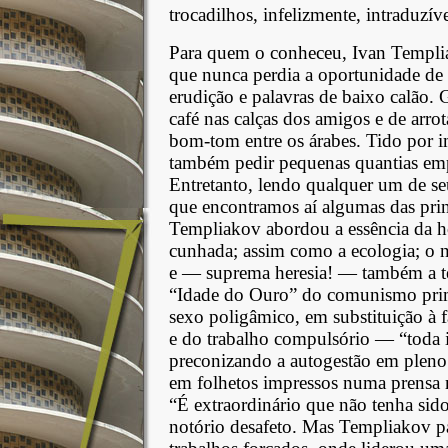
trocadilhos, infelizmente, intraduzí
Para quem o conheceu, Ivan Templia
que nunca perdia a oportunidade de 
erudição e palavras de baixo calão. G
café nas calças dos amigos e de arrot
bom-tom entre os árabes. Tido por im
também pedir pequenas quantias emp
Entretanto, lendo qualquer um de seus
que encontramos aí algumas das prin
Templiakov abordou a essência da ho
cunhada; assim como a ecologia; o na
e — suprema heresia! — também a teo
“Idade do Ouro” do comunismo primit
sexo poligâmico, em substituição à 
e do trabalho compulsório — “toda ins
preconizando a autogestão em pleno “
em folhetos impressos numa prensa 
“É extraordinário que não tenha sido
notório desafeto. Mas Templiakov 