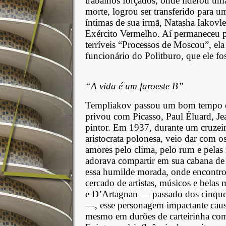
trabalhos forçados, onde liderou um
morte, logrou ser transferido para uma
íntimas de sua irmã, Natasha Iakov
Exército Vermelho. Aí permaneceu p
terríveis “Processos de Moscou”, el
funcionário do Politburo, que ele f
“A vida é um faroeste B”
Templiakov passou um bom tempo em
privou com Picasso, Paul Éluard, Je
pintor. Em 1937, durante um cruze
aristocrata polonesa, veio dar com 
amores pelo clima, pelo rum e pelas
adorava compartir em sua cabana de 
essa humilde morada, onde encontro
cercado de artistas, músicos e belas
e D’Artagnan — passado dos cinquen
—, esse personagem impactante caus
mesmo em durões de carteirinha co