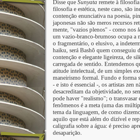
Disse que
Sunyata
remete à filosofi
filosofia e estética, neste caso, são in
contenção enunciativa na poesia, pintu
japonesas não são meros recursos ret
mente, "vazios plenos" - como nos
um vazio-branco-brumoso ocupa a ma
o fragmentário, o elusivo, a indeter
haiku, será Bashô quem conseguiu d
contenção e elegante ligeireza, de sil
carregada de sentido. Entendemos que
atitude intelectual, de um simples e
maneirismo formal. Fundo e forma s
- e isto é essencial -, os artistas 
desacreditam da objetividade, no se
pode haver "realismo"; o transvasar
fenômenos é a meta (uma das múltipl
tema da linguagem, de como dizemo
aquilo que está além do dizível e re
caligrafia sobre a água: é preciso ap
desaparição.