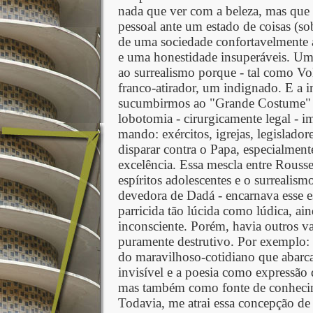
nada que ver com a beleza, mas que
pessoal ante um estado de coisas (s
de uma sociedade confortavelmente 
e uma honestidade insuperáveis. Um
ao surrealismo porque - tal como Vol
franco-atirador, um indignado. E a 
sucumbirmos ao "Grande Costume" (
lobotomia - cirurgicamente legal - i
mando: exércitos, igrejas, legisladore
disparar contra o Papa, especialmente
excelência. Essa mescla entre Rousse
espíritos adolescentes e o surrealism
devedora de Dadá - encarnava esse es
parricida tão lúcida como lúdica, ai
inconsciente. Porém, havia outros va
puramente destrutivo. Por exemplo: 
do maravilhoso-cotidiano que abarc
invisível e a poesia como expressã
mas também como fonte de conhecim
Todavia, me atrai essa concepção de T