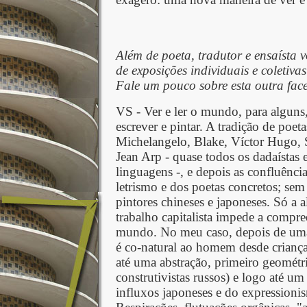
Além de poeta, tradutor e ensaísta 
de exposições individuais e coletiv
Fale um pouco sobre esta outra face
VS - Ver e ler o mundo, para alguns,
escrever e pintar. A tradição de poe
Michelangelo, Blake, Víctor Hugo, 
Jean Arp - quase todos os dadaístas e
linguagens -, e depois as confluênci
letrismo e dos poetas concretos; sem 
pintores chineses e japoneses. Só a a
trabalho capitalista impede a compre
mundo. No meu caso, depois de uma i
é co-natural ao homem desde criança"
até uma abstração, primeiro geométr
construtivistas russos) e logo até um
influxos japoneses e do expressioni