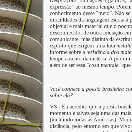
Respirações, flutuações orgânicas, "
expressão" ao mesmo tempo. Porém,
conhecimento desse "meio". Não se t
dificuldades da linguagem escrita à p
objetual e mais material que o poema 
desconhecido, de outra iniciação em o
comunicante, mas distinta da escritu
espírito que exigem uma luta
metalú
informe sobre a
resistência dos mate
temperamento da matéria. A pintura é
além de ser essa "
cosa
mentale
" que
Você conhece a poesia brasileira c
sobre ela?
VS - Eu acredito que a poesia bras
momento e talvez seja uma das mais v
(incluindo todas as Américas). Minha
distância, pelo entorno em que vivo 