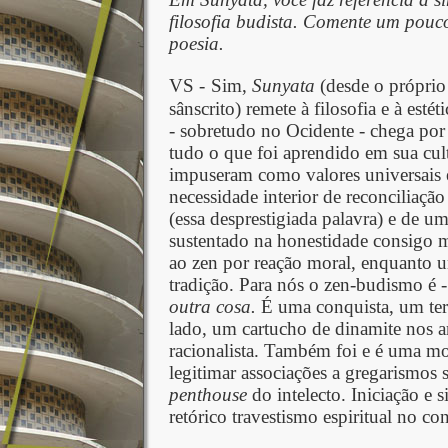
filosofia budista. Comente um pouc
poesia.
VS -
Sim,
Sunyata
(desde o próprio 
sânscrito) remete à filosofia e à es
- sobretudo no Ocidente - chega po
tudo o que foi aprendido em sua cult
impuseram como valores universais e,
necessidade interior de reconciliaçã
(essa desprestigiada palavra) e de u
sustentado na honestidade consigo 
ao zen por reação moral, enquanto
tradição. Para nós o zen-budismo é - 
outra cosa.
É uma conquista, um terri
lado, um cartucho de dinamite nos ari
racionalista. Também foi e é uma 
legitimar associações a gregarismos s
penthouse
do intelecto. Iniciação e
retórico travestismo espiritual no 