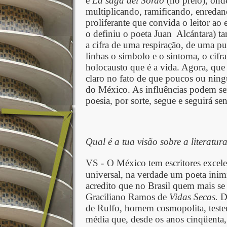
e
La saga del Sordo
(no prelo), ond
multiplicando, ramificando, enredan
proliferante que convida o leitor ao 
o definiu o poeta Juan
Alcántara) t
a cifra de uma respiração, de uma pu
linhas o símbolo e o sintoma, o cifra
holocausto que é a vida. Agora, que 
claro no fato de que poucos ou nin
do México. As influências podem se
poesia, por sorte, segue e seguirá s
Qual é a tua visão sobre a literatu
VS -
O México tem escritores excele
universal, na verdade um poeta inimi
acredito que no Brasil quem mais se 
Graciliano Ramos de
Vidas Secas.
D
de Rulfo, homem cosmopolita, teste
média que, desde os anos cinqüenta