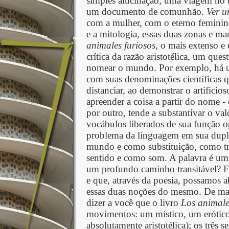
simples alucinação; uma viagem no 
um documento de comunhão.
Ver u
com a mulher, com o eterno feminin
e a mitologia, essas duas zonas e ma
animales furiosos
, o mais extenso e
crítica da razão aristotélica, um qu
nomear o mundo. Por exemplo, há u
com suas denominações científicas qu
distanciar, ao demonstrar o artifici
apreender a coisa a partir do nome - 
por outro, tende a substantivar o val
vocábulos liberados de sua função ope
problema da linguagem em sua dupla
mundo e como substituição, como tr
sentido e como som. A palavra é um 
um profundo caminho transitável? Fi
e que, através da poesia, possamos ab
essas duas noções do mesmo. De man
dizer a você que o livro
Los animale
movimentos: um místico, um erótico 
absolutamente aristotélica); os três 