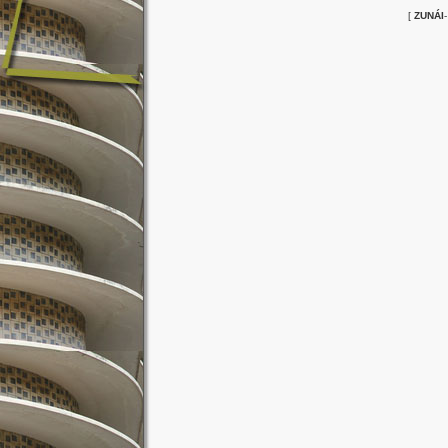
[
ZUNÁI