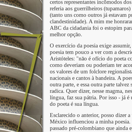
certos representantes incômodos dos p
referia aos guerrilheiros (tupamaros
(tanto uns como outros já estavam p
clandestinidade). A mim me honraram
ABC da cidadania foi o estopim para
melhor opção.
O exercício da poesia exige assumir, 
poesia tem pouco a ver com a descriç
Aristóteles: "não é ofício do poeta 
como deveriam ou poderiam ter acon
os valores de um folclore regionalist
nacionais e cantos à bandeira. A poes
outra parte, e essa outra parte talvez
radica. Quer dizer, nesse magma, n
língua, faz sua pátria. Por isso - já 
do poeta é sua língua.
Esclarecido o anterior, posso dizer a
México influenciou a minha poesia. 
passado pré-colombiano que ainda est