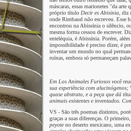
máscaras, essas marionetes "da arte 
próprio título
Decir es Abisinia,
diz 
onde Rimbaud
não
escreveu. Esse 
encontrou na Abissínia o silêncio, o
mesma forma cessou de escrever. Diz
enteléquia, é Abissínia. Porém, além
impossibilidade é preciso dizer, é pr
inventar um mundo no qual permane
ruínas, embora só permaneçam palav
Em Los Animales Furiosos você reun
sua experiência com alucinógenos; 
quase abstrato, e a peça que dá tít
animais existentes e inventados. Co
VS - São três poemas distintos, porém
graças a suas diferenças. O primeiro
peyote
no deserto mexicano, uma exp