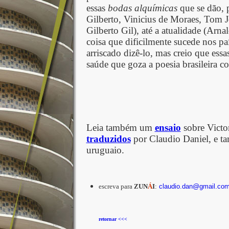
essas
bodas
alquímicas
que se dão, 
Gilberto, Vinicius de Moraes, Tom J
Gilberto Gil), até a atualidade (Arna
coisa que dificilmente sucede nos paí
arriscado dizê-lo, mas creio que essa
saúde que goza a poesia brasileira 
Leia também um
ensaio
sobre Victo
traduzidos
por Claudio Daniel, e 
uruguaio.
escreva para
ZUN
Á
I
:
claudio.dan@gmail.co
retornar <<<