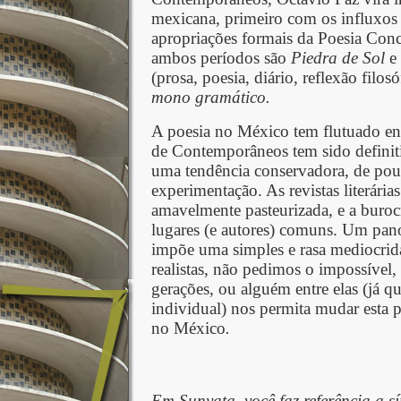
mexicana, primeiro com os influxos s
apropriações formais da Poesia Con
ambos períodos são
Piedra de Sol
e
(prosa, poesia, diário, reflexão filo
mono gramático.
A poesia no México tem flutuado ent
de Contemporâneos
tem sido definit
uma tendência conservadora, de pou
experimentação. As revistas literária
amavelmente pasteurizada, e a burocr
lugares (e autores) comuns. Um pan
impõe uma simples e rasa mediocrid
realistas, não pedimos o impossível
gerações, ou alguém entre elas (já qu
individual) nos permita mudar esta 
no México
.
Em Sunyata, você
faz referência a 