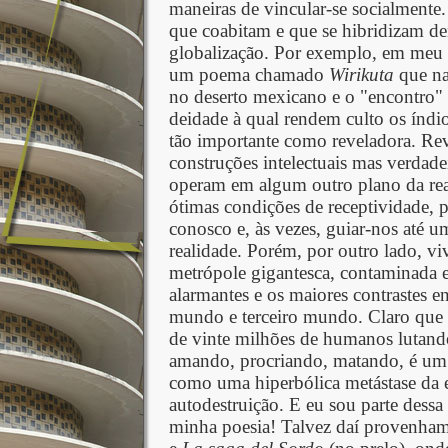
maneiras de vincular-se socialmente.
que coabitam e que se hibridizam de
globalização. Por exemplo, em meu 
um poema chamado
Wirikuta
que na
no deserto mexicano e o "encontro"
deidade à qual rendem culto os índio
tão importante como reveladora. Re
construções intelectuais mas verdadei
operam em algum outro plano da real
ótimas condições de receptividade, 
conosco e, às vezes, guiar-nos até 
realidade. Porém, por outro lado, 
metrópole gigantesca, contaminada 
alarmantes e os maiores contrastes en
mundo e terceiro mundo. Claro que i
de vinte milhões de humanos lutand
amando, procriando, matando, é um
como uma hiperbólica metástase da e
autodestruição. E eu sou parte dessa 
minha poesia! Talvez daí provenha