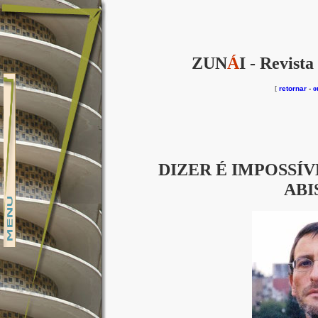
ZUN
Á
I - Revista
[
retornar
-
o
DIZER É IMPOSSÍV
ABI