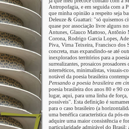
já que meu precoce contato com a 
Antropofagia
,
e em seguida com a P
que minha opinião a respeito seja b
Deleuze & Guattari: "só quisemos ci
quase por associação livre alguns 
Antunes, Glauco Mattoso, Antônio 
Corona, Rodrigo Garcia Lopes, Ade
Piva, Virna Teixeira, Francisco dos 
concreta, mas expandindo-se até outr
inexplorados territórios para a poesi
surrealizantes
,
prosaicos prosadores
internéticos
,
minimalistas, visuais-co
notável da poesia brasileira contem
Pensando
a poesia brasileira em ci
poesia brasileira dos anos 80 e 90 
lugar, aqui, para uma linha de força
possíveis". Esta definição é sumamen
para o caso brasileiro (a horizontalid
uma benéfica característica da pós-m
adquire uma maior consistência e for
particularidade admirável do Brasil: 