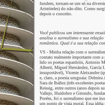
fundem, tornam-se um só na diversid
Aristóteles) do não-dito. Como surgiu
depois o conceito.
Você publicou um interessante ensai
analisa o surrealismo e sua relaçã
romântica. Qual é a sua relação co
VS - Minha relação com o surrealis
contato realmente importante com a po
lido os poetas espanhóis, Antonio M
Alberti, Miguel Hernández, García L
insuportável), Vicente Aleixandre (
e, claro, a poesia uruguaia: Delmira
Sara de Ibáñez (três excelentes poeta
Reissig, entre outros (anos depois s
Vallejo, Huidobro e Girondo, fundad
Porém, foi o surrealismo que me in
um ponto de vista moral. Essa idéia