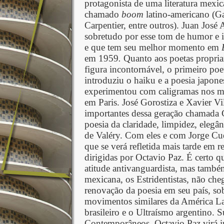
protagonista de uma literatura mexic
chamado
boom
latino-americano (Ga
Carpentier, entre outros). Juan José
sobretudo por esse tom de humor e ir
e que tem seu melhor momento em
em 1959
.
Quanto aos poetas propria
figura incontornável, o primeiro po
introduziu o haiku e a poesia japon
experimentou com caligramas nos m
em Paris. José Gorostiza e Xavier Vil
importantes dessa geração chamada
poesia da claridade, limpidez, eleg
de Valéry. Com eles e com Jorge Cue
que se verá refletida mais tarde em r
dirigidas por Octavio Paz. É certo
atitude antivanguardista, mas també
mexicana, os Estridentistas
,
não cheg
renovação da poesia em seu país, s
movimentos similares da América L
brasileiro e o Ultraísmo argentino.
Contemporâneos
,
Octavio Paz virá i