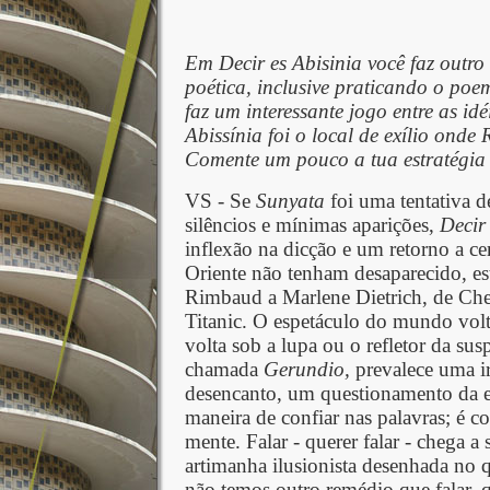
Em Decir es Abisinia você faz outro
poética, inclusive praticando o poe
faz um interessante jogo entre as idé
Abissínia foi o local de exílio ond
Comente um pouco a tua estratégia d
VS - Se
Sunyata
foi uma tentativa d
silêncios e mínimas aparições,
Decir
inflexão na dicção e um retorno a ce
Oriente não tenham desaparecido, es
Rimbaud a Marlene Dietrich, de Che
Titanic. O espetáculo do mundo vol
volta sob a lupa ou o refletor da sus
chamada
Gerundio,
prevalece uma i
desencanto, um questionamento da 
maneira de confiar nas palavras; é 
mente. Falar - querer falar - chega a 
artimanha ilusionista desenhada no 
não temos outro remédio que falar, qu