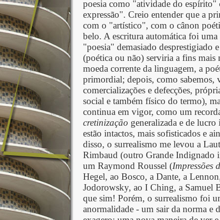
poesia como "atividade do espírito"
expressão". Creio entender que a pri
com o "artístico", com o cânon poétic
belo. A escritura automática foi uma 
"poesia" demasiado desprestigiado e 
(poética ou não) serviria a fins mais
moeda corrente da linguagem, a poéti
primordial; depois, como sabemos, 
comercializações e defecções, própr
social e também físico do termo), mas
continua em vigor, como um record
cretinização
generalizada e de lucro 
estão intactos, mais sofisticados e ai
disso, o surrealismo me levou a La
Rimbaud (outro Grande Indignado ine
um Raymond Roussel (
Impressões 
Hegel, ao Bosco, a Dante, a Lennon, 
Jodorowsky, ao I Ching, a Samuel B
que sim! Porém, o surrealismo foi u
anormalidade - um sair da norma e d
exagero: uma nova maneira de ver e