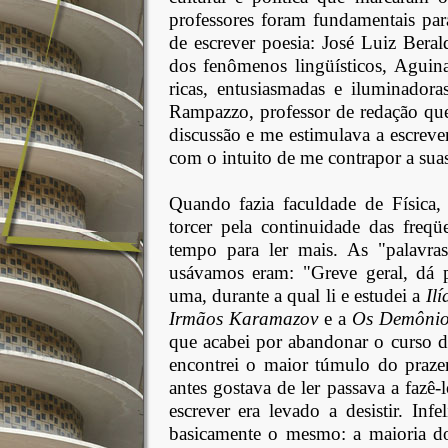
professores foram fundamentais pa
de escrever poesia: José Luiz Bera
dos fenômenos lingüísticos, Aguina
ricas, entusiasmadas e iluminador
Rampazzo, professor de redação que
discussão e me estimulava a escreve
com o intuito de me contrapor a suas 
Quando fazia faculdade de Física,
torcer pela continuidade das freqü
tempo para ler mais. As "palavr
usávamos eram: "Greve geral, dá 
uma, durante a qual li e estudei a
Il
Irmãos Karamazov
e a
Os Demônio
que acabei por abandonar o curso de
encontrei o maior túmulo do prazer
antes gostava de ler passava a faz
escrever era levado a desistir. Inf
basicamente o mesmo: a maioria dos