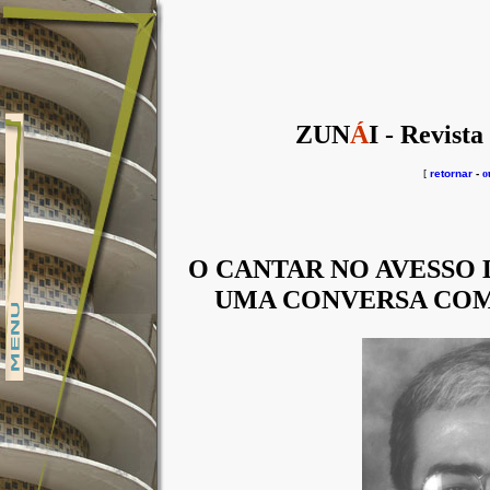
ZUN
Á
I - Revista
[
retornar
-
o
O CANTAR NO AVESSO
UMA CONVERSA COM