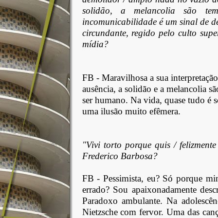
solidão, a melancolia são t
incomunicabilidade é um sinal de 
circundante, regido pelo culto sup
mídia?
FB - Maravilhosa a sua interpretaçã
ausência, a solidão e a melancolia sã
ser humano. Na vida, quase tudo é s
uma ilusão muito efêmera.
"Vivi torto porque quis / felizment
Frederico Barbosa?
FB -
Pessimista, eu? Só porque mi
errado? Sou apaixonadamente descre
Paradoxo ambulante. Na adolescênc
Nietzsche com fervor. Uma das canç