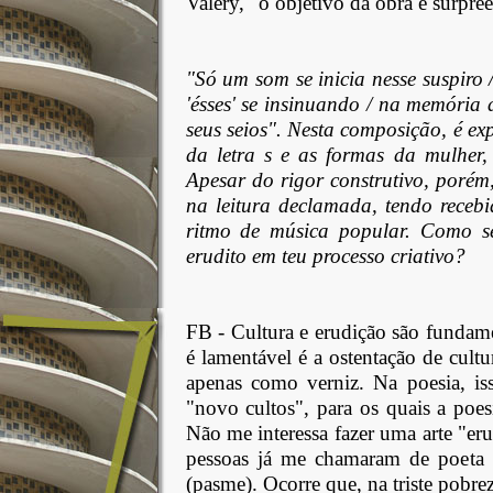
Valéry, "o objetivo da obra é surpree
"Só um som se inicia nesse suspiro 
'ésses' se insinuando / na memória 
seus seios". Nesta composição, é ex
da letra s e as formas da mulher, 
Apesar do rigor construtivo, poré
na leitura declamada, tendo receb
ritmo de música popular. Como se
erudito em teu processo criativo?
FB -
Cultura e erudição são fundam
é lamentável é a ostentação de cultu
apenas como verniz. Na poesia, is
"novo cultos", para os quais a poe
Não me interessa fazer uma arte "er
pessoas já me chamaram de poeta "
(pasme). Ocorre que, na triste pobre