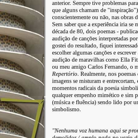
anterior. Sempre tive problemas para
que alguns chamam de "inspiração").
conscientemente ou não, nas obras de
Sem saber que a experiência iria se mu
década de 80, dois poemas - public
audição de canções interpretadas po
gostei do resultado, fiquei interessa
escolher algumas canções e escrever a 
audição de maravilhas como Ella Fit
ou meu amigo Carlos Fernando, o mel
Repertório
. Realmente, nos poemas q
imagens se misturam e entrecortam,
momentos radicais da poesia simboli
qualquer empenho mimético e sim p
(música e fluência) sendo lido por um
simbolismo.
"Nenhuma voz humana aqui se pron
demolidor / amplo nada no vazio de