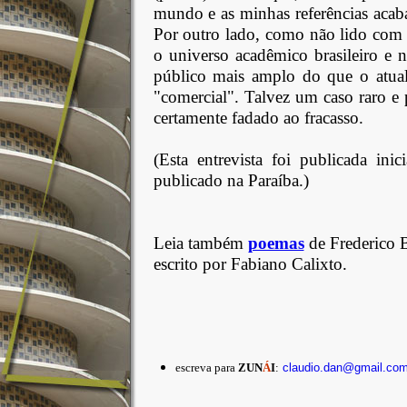
mundo e as minhas referências acab
Por outro lado, como não lido com a
o universo acadêmico brasileiro e 
público mais amplo do que o atual
"comercial". Talvez um caso raro e 
certamente fadado ao fracasso.
(Esta entrevista foi publicada ini
publicado na Paraíba.)
Leia também
poemas
de Frederico 
escrito por Fabiano Calixto.
escreva para
ZUN
Á
I
:
claudio.dan@gmail.co