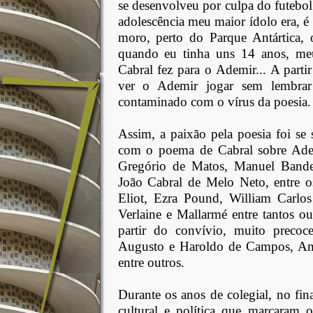
se desenvolveu por culpa do futebo
adolescência meu maior ídolo era, é
moro, perto do Parque Antártica, 
quando eu tinha uns 14 anos, m
Cabral fez para o Ademir... A part
ver o Ademir jogar sem lembrar 
contaminado com o vírus da poesia.
Assim, a paixão pela poesia foi se
com o poema de Cabral sobre Ademi
Gregório de Matos, Manuel Band
João Cabral de Melo Neto, entre os
Eliot, Ezra Pound, William Carlo
Verlaine e Mallarmé entre tantos o
partir do convívio, muito preco
Augusto e Haroldo de Campos, Anto
entre outros.
Durante os anos de colegial, no fi
cultural e política que marcaram 