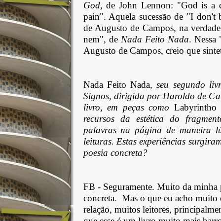
God
, de John Lennon: "God is a 
pain". Aquela sucessão de "I don't 
de Augusto de Campos, na verdade
nem", de
Nada Feito Nada
. Nessa 
Augusto de Campos, creio que sinteti
Nada Feito Nada
, seu segundo liv
Signos, dirigida por Haroldo de Ca
livro, em peças como
Labyrintho 
recursos da estética do fragmen
palavras na página de maneira lú
leituras. Estas experiências surgira
poesia concreta?
FB - Seguramente. Muito da minha p
concreta.
Mas o que eu acho muito c
relação, muitos leitores, principalme
que esse é um livro muito mais barr