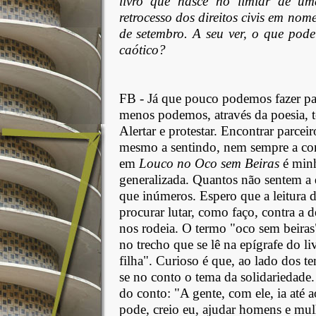
livro que nasce no limiar de um
retrocesso dos direitos civis em nom
de setembro. A seu ver, o que pod
caótico?
FB - Já que pouco podemos fazer pa
menos podemos, através da poesia, te
Alertar e protestar. Encontrar parcei
mesmo a sentindo, nem sempre a con
em
Louco no Oco sem Beiras
é minh
generalizada. Quantos não sentem a 
que inúmeros. Espero que a leitura d
procurar lutar, como faço, contra a 
nos rodeia. O termo "oco sem beira
no trecho que se lê na epígrafe do l
filha". Curioso é que, ao lado dos te
se no conto o tema da solidariedade.
do conto: "A gente, com ele, ia até 
pode, creio eu, ajudar homens e mul