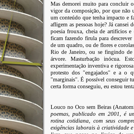
Mas demorei muito para concluir o
vigor da composição, por que não u
um conteúdo que tenha impacto e fa
afligem as pessoas hoje? Já cansei 
poesia frouxa, cheia de artifícios
ficam fazendo firula para descreve
de um quadro, ou de flores e corola
Rio de Janeiro, ou se fingindo de
árvore. Masturbação inócua. Es
experimentação inventiva e rigoros
protesto dos "engajados" e a o 
"marginais". É possível conseguir 
certa forma conseguiu, eu estou tent
Louco no Oco sem Beiras (Anatomi
poemas, publicado em 2001, é um
rotina cotidiana, com seus compr
exigências laborais à criatividade 