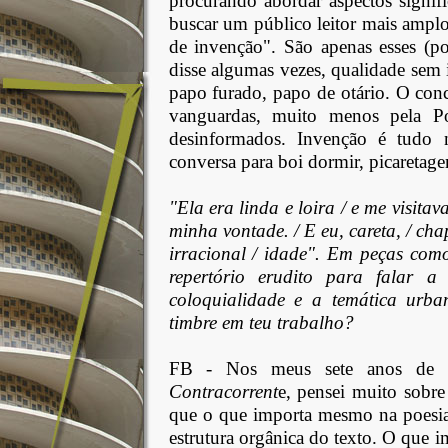
procurando abordar aspectos signif
buscar um público leitor mais ampl
de invenção". São apenas esses (p
disse algumas vezes, qualidade sem i
papo furado, papo de otário. O conc
vanguardas, muito menos pela P
desinformados. Invenção é tudo 
conversa para boi dormir, picaretag
"Ela era linda e loira / e me visit
minha vontade. / E eu, careta, / chap
irracional / idade". Em peças com
repertório erudito para falar 
coloquialidade e a temática urb
timbre em teu trabalho?
FB -
Nos meus sete anos de s
Contracorrent
e, pensei muito sobre
que o que importa mesmo na poesia 
estrutura orgânica do texto. O que i