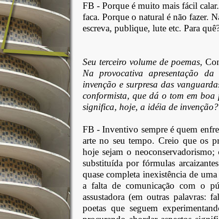
FB -
Porque é muito mais fácil cala
faca. Porque o natural é não fazer. 
escreva, publique, lute etc. Para quê
Seu terceiro volume de poemas,
Con
Na provocativa apresentação da "
invenção e surpresa das vanguardas
conformista, que dá o tom em boa p
significa, hoje, a idéia de invenção?
FB -
Inventivo sempre é quem enfren
arte no seu tempo. Creio que os pr
hoje sejam o neoconservadorismo; 
substituída por fórmulas arcaizante
quase completa inexistência de uma cr
a falta de comunicação com o púb
assustadora (em outras palavras: f
poetas que seguem experimentando