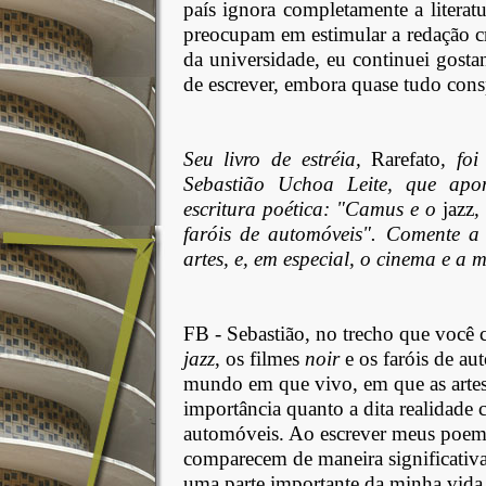
país ignora completamente a litera
preocupam em estimular a redação cr
da universidade, eu continuei gosta
de escrever, embora quase tudo consp
Seu livro de estréia,
Rarefato
, fo
Sebastião Uchoa Leite, que apo
escritura poética: "Camus e o
jazz
,
faróis de automóveis". Comente a
artes, e, em especial, o cinema e a 
FB - Sebastião, no trecho que você c
jazz
, os filmes
noir
e os faróis de au
mundo em que vivo, em que as artes
importância quanto a dita realidade 
automóveis. Ao escrever meus poema
comparecem de maneira significativa,
uma parte importante da minha vida