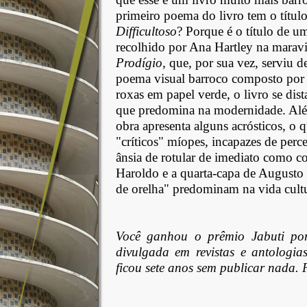
primeiro poema do livro tem o títul
Difficultoso
? Porque é o título de u
recolhido por Ana Hartley na marav
Prodígio
, que, por sua vez, serviu 
poema visual barroco composto por 
roxas em papel verde, o livro se dis
que predomina na modernidade. Além 
obra apresenta alguns acrósticos, o
"críticos" míopes, incapazes de perc
ânsia de rotular de imediato como con
Haroldo e a quarta-capa de Augusto 
de orelha" predominam na vida cultur
Você ganhou o prêmio Jabuti p
divulgada em revistas e antologias
ficou sete anos sem publicar nada.