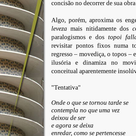
concisão no decorrer de sua obra 
Algo
, porém, aproxima os eng
leveza
mais nitidamente dos
c
paralogismos e dos
topoi fall
revisitar pontos fixos numa 
regresso – movediça, o topos – 
ilusória e dinamiza no mov
conceitual aparentemente insolúv
"Tentativa"
Onde
o que se tornou tarde se
contempla no que uma vez
deixou de ser
e agora se deixa
enredar
, como se pertencesse