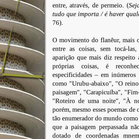
entre, através, de permeio. (
Sej
tudo que importa / é haver qua
76).
O movimento do flanêur, mais o
entre as coisas, sem tocá-la
aparição que mais diz respeito
próprias coisas, é reconh
especificidades – em inúmero
como "Urubu-abaixo", "O reino
paisagem", "Carapicuíba", "Fim
"Roteiro de uma noite", "À no
porém, mesmo esses poemas de ol
tão enumerador do mundo como
que a paisagem perpassada não
dotado de coordenadas mnemô