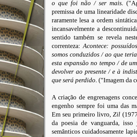
o que foi não / ser mais.
("Ag
premissa de uma linearidade disc
raramente lesa a ordem sintátic
incansavelmente a descontinuid
sentido também se revela ne
correnteza:
Acontece: possuído
somos conduzidos / ao que teria 
esta expansão no tempo / de um
devolver ao presente / e à indis
que será perdido
. ("Imagem da co
A criação de engrenagens concei
engenho sempre foi uma das m
Em seu primeiro livro,
Zil
(1977)
da poesia de vanguarda, isso 
semânticos cuidadosamente lapi