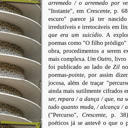
arremedo / o arremedo por ve
"Instante", em
Crescente
, p. 6
escuro" parece já ter nasci
irredutíveis e irretocáveis em l
que era um suicídio
. A explo
poemas como "O filho pródigo" e
obra, procedimentos a serem e
mais complexa.
Um
Outro
, livr
foi publicado ao lado de
Zil
n
poemas-
pointe
, por assim dizer
jocosa, além de traçar "percur
ainda mais sutilmente cifrados
ser, repara / a dança / que, na
tudo quanto muda, / alcança /
("Percurso",
Crescente
, p. 38
poéticos já se antevê o que o p