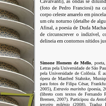
Cavalvanti), as ondas se diluin
(foto de Pedro Franciosi) na 
corpo celeste amarelo em pincela
um céu noturno (detalhe de al
Afinal, a poesia de Duda Macha
de circunscrever o indizível, 
delineia em contornos nítidos jus
Simone Homem de Mello
, poeta
Letras pela Universidade de São Pa
pela Universidade de Colônia. É a
ópera de Manfred Stahnke, Muni
para fotos de Filipa César, Frankf
2005),
Extravio marinho
(poesia, 
(libreto com textos de Fernando 
Bremen, 2007). Participou da
Antol
terceiro milénio
(2008). Traduz P