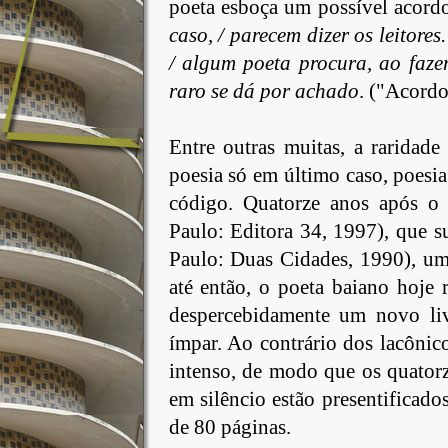
poeta esboça um possível acord
caso, / parecem dizer os leitores
/ algum poeta procura, ao fazer
raro se dá por achado
. ("Acordo
Entre
outras muitas, a raridad
poesia só em último caso, poesi
código. Quatorze anos após o
Paulo: Editora 34, 1997), que 
Paulo: Duas Cidades, 1990), um
até então, o poeta baiano hoje
despercebidamente um novo li
ímpar. Ao contrário dos lacônic
intenso, de modo que os quatorz
em silêncio estão presentificad
de 80 páginas.