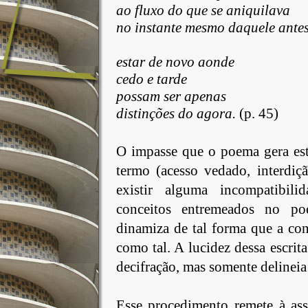
ao fluxo do que se aniquilava
no instante mesmo daquele antes
estar
de novo aonde
cedo
e tarde
possam ser apenas
distinções
do agora.
(p. 45)
O impasse que o poema gera est
termo (acesso vedado, interdiçã
existir alguma incompatibil
conceitos entremeados no po
dinamiza de tal forma que a con
como tal. A lucidez dessa escrit
decifração, mas somente delineia
Esse
procedimento remete à ass