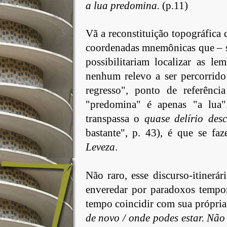
a lua predomina.
(p.11)
Vã a reconstituição topográfica 
coordenadas mnemônicas que – s
possibilitariam localizar as le
nenhum relevo a ser percorrido
regresso", ponto de referênc
"predomina" é apenas "a lua"
transpassa o
quase
delírio desc
bastante", p. 43), é que se f
Leveza
.
Não
raro, esse discurso-itinerári
enveredar por paradoxos tempor
tempo coincidir com sua própri
de novo / onde podes estar. Não /