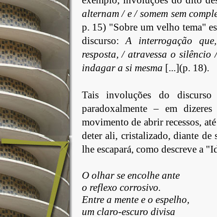
exemplo, involuções do dito de
alternam / e / somem sem compl
p. 15) "Sobre um velho tema" es
discurso:
A interrogação que
resposta, / atravessa o silêncio /
indagar a si mesma
[...](p. 18).
Tais
involuções do discurso
paradoxalmente – em dizeres 
movimento de abrir recessos, até
deter ali, cristalizado, diante de
lhe escapará, como descreve a "Id
O olhar se encolhe ante
o reflexo corrosivo.
Entre
a mente e o espelho,
um
claro-escuro divisa