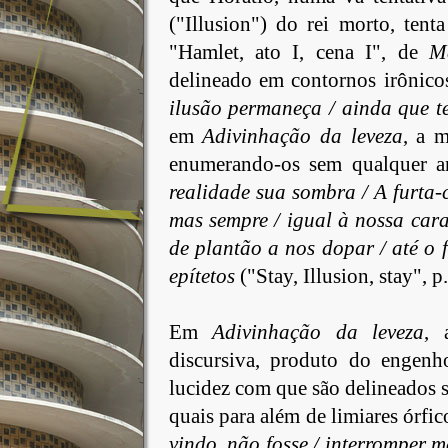
("Illusion") do rei morto, tent
"Hamlet, ato I, cena I", de
M
delineado em contornos irônico
ilusão permaneça / ainda que t
em
Adivinhação
da leveza
, a m
enumerando-os sem qualquer an
realidade sua sombra / A furta-c
mas sempre / igual à nossa cara
de plantão a nos dopar / até o 
epítetos
("Stay, Illusion, stay", p.
Em
Adivinhação
da leveza
, 
discursiva, produto do engenh
lucidez com que são delineados s
quais para além de limiares órfico
vindo, não fosse / interromper 