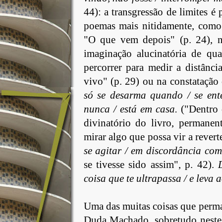
44): a transgressão de limites é
poemas mais nitidamente, como
"O que vem depois" (p. 24), n
imaginação alucinatória de qua
percorrer para medir a distânc
vivo" (p. 29) ou na constatação
só se desarma quando / se ent
nunca / está em casa.
("Dentro 
divinatório do livro, permanen
mirar algo que possa vir a revert
se agitar / em discordância co
se tivesse sido assim", p. 42).
coisa que te ultrapassa / e leva
Uma das muitas coisas que perma
Duda Machado, sobretudo neste 