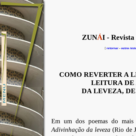
ZUN
Á
I - Revista
[
retornar
-
outros text
COMO REVERTER A L
LEITURA DE
DA LEVEZA, D
Em
um dos poemas do mais r
Adivinhação
da leveza
(Rio de J