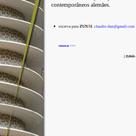
contemporâneos alemães.
escreva para
ZUN
Á
I
:
claudio.dan@gmail.com
retornar <<<
[
ZUNÁI