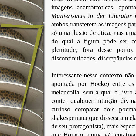
imagens anamorfóticas, apo
Manierismus in der Literatur
(
ambos transferem as imagens pa
só uma ilusão de ótica, mas uma
do qual a figura pode ser c
plenitude; fora desse ponto
discontinuidades, discrepâncias e
Interessante nesse contexto não
apontada por Hocke) entre os
melancolia, sem a qual o livro 
conter qualquer intuição divin
curioso comparar dois poe
shakesperiana que disseca a mela
de seu protagonista), mais especi
que Horatio, numa vã tentativa