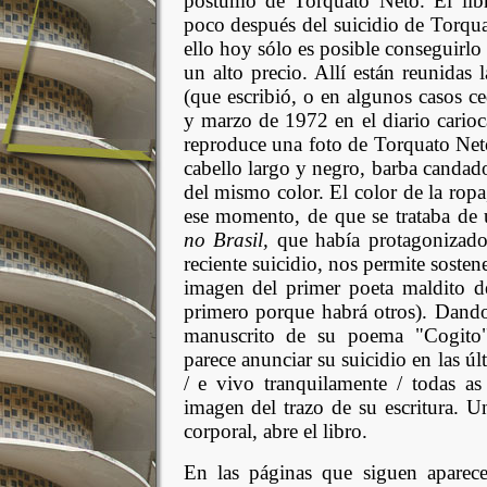
póstumo de Torquato Neto. El lib
poco después del suicidio de Torqua
ello hoy sólo es posible conseguirlo 
un alto precio. Allí están reunidas
(que escribió, o en algunos casos c
y marzo de 1972 en el diario cario
reproduce una foto de Torquato Net
cabello largo y negro, barba candad
del mismo color. El color de la rop
ese momento, de que se trataba de 
no Brasil,
que había protagonizado
reciente suicidio, nos permite sosten
imagen del primer poeta maldito de
primero porque habrá otros). Dando 
manuscrito de su poema "Cogito"
parece anunciar su suicidio en las ú
/ e vivo tranquilamente / todas 
imagen del trazo de su escritura. Un
corporal, abre el libro.
En las páginas que siguen aparec