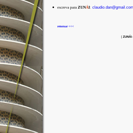
escreva para
ZUN
Á
I
:
claudio.dan@gmail.co
retornar <<<
[
ZUNÁI