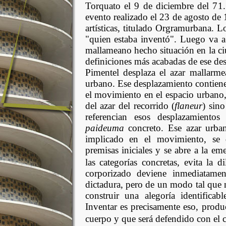
Torquato el 9 de diciembre del 71.
evento realizado el 23 de agosto de
artísticas, titulado Orgramurbana. 
"quien estaba inventó". Luego va a
mallameano hecho situación en la ciu
definiciones más acabadas de ese de
Pimentel desplaza el azar mallarme
urbano. Ese desplazamiento contiene 
el movimiento en el espacio urbano,
del azar del recorrido (
flaneur
) sino
referencian esos desplazamiento
paideuma
concreto. Ese azar urba
implicado en el movimiento, se d
premisas iniciales y se abre a la em
las categorías concretas, evita la 
corporizado deviene inmediatamente
dictadura, pero de un modo tal que
construir una alegoría identificab
Inventar es precisamente eso, produ
cuerpo y que será defendido con el 