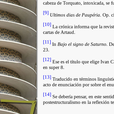
cabeza de Torquato, intoxicada, se fue
[9]
Ultimos dias de Paupéria.
Op. ci
[10]
La crónica informa que la revis
cartas de Artaud.
[11]
In
Bajo el signo de Saturno.
De
23.
[12]
Ese es el título que elige Ivan C
en super 8.
[13]
Traducido en términos linguístic
acto de enunciación por sobre el en
[14]
Se debería pensar, en este sentid
postestructuralismo en la reflexión 