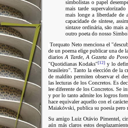
simbolistas o papel desemp
mais tarde supervalorizado
mais longe a liberdade de a
capacidade de síntese, assi
sintaxe ordinária, são mais
outro poeta do nosso Simbo
Torquato Neto menciona el "descub
de un poema elige publicar una de la
diarios
A Tarde
,
A Gazeta do Povo
[12]
"Quotidianas Kodaks"
y lo defi
brasileiro". Tanto la elección de la
de maldito permiten observar el de
las lecturas de los Concretos. Es de
lee diferente de los Concretos. Se i
y por lo tanto admite los logros fo
hace equivaler aquello con el carác
Maiakóvski, publica su poesía pero 
Su amigo Luiz Otávio Pimentel, cin
aún más claros estos desplazamiento