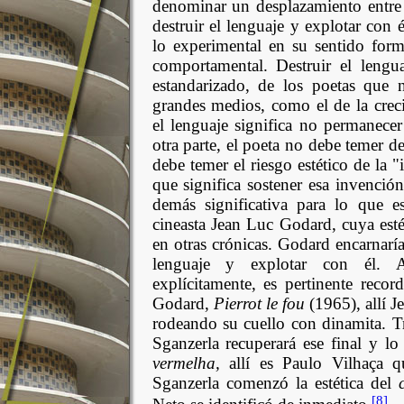
denominar un desplazamiento entre 
destruir el lenguaje y explotar con 
lo experimental en su sentido form
comportamental. Destruir el lengua
estandarizado, de los poetas que 
grandes medios, como el de la cre
el lenguaje significa no permanecer
otra parte, el poeta no debe temer de
debe temer el riesgo estético de la "
que significa sostener esa invención
demás significativa para lo que es
cineasta Jean Luc Godard, cuya esté
en otras crónicas. Godard encarnaría
lenguaje y explotar con él.
explícitamente, es pertinente recor
Godard,
Pierrot le fou
(1965), allí 
rodeando su cuello con dinamita. T
Sganzerla recuperará ese final y lo
vermelha,
allí es Paulo Vilhaça q
Sganzerla comenzó la estética del
[8]