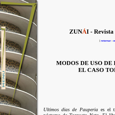
ZUN
Á
I - Revista
[
retornar
-
o
MODOS DE USO DE 
EL CASO T
Ultimos dias de Pauperia
es el 