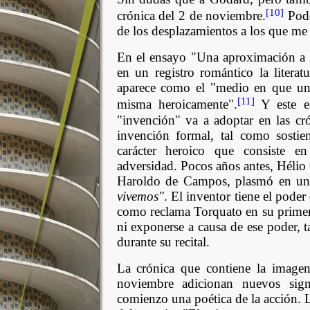
[10]
crónica del 2 de noviembre.
Pode
de los desplazamientos a los que me e
En el ensayo "Una aproximación a 
en un registro romántico la litera
aparece como el "medio en que una
[11]
misma heroicamente".
Y este es
"invención" va a adoptar en las cr
invención formal, tal como sostie
carácter heroico que consiste en
adversidad. Pocos años antes, Hélio
Haroldo de Campos, plasmó en u
vivemos"
. El inventor tiene el pode
como reclama Torquato en su primer
ni exponerse a causa de ese poder,
durante su recital.
La crónica que contiene la imagen
noviembre adicionan nuevos sign
comienzo una poética de la acción.