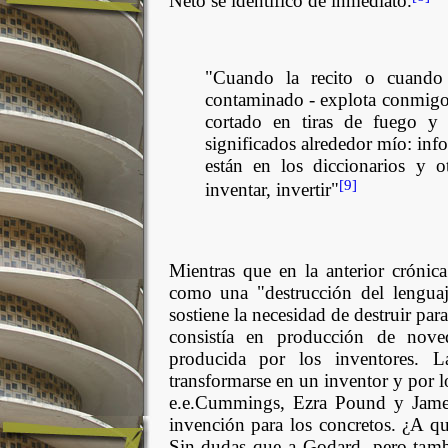
Neto se identificó de inmediato.
"Cuando la recito o cuando
contaminado - explota conmigo
cortado en tiras de fuego y 
significados alrededor mío: inf
están en los diccionarios y 
[9]
inventar, invertir"
Mientras que en la anterior crónica
como una "destrucción del lenguaj
sostiene la necesidad de destruir pa
consistía en producción de noved
producida por los inventores. L
transformarse en un inventor y por 
e.e.Cummings, Ezra Pound y James
invención para los concretos. ¿A q
Sin dudas que a Godard, pero tamb