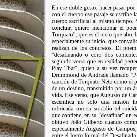
En ese doble gesto, hacer pasar por
con el cuerpo ese pasaje se escribe 
cuerpo sacrificial al mismo tiempo. 
concluir, quiero mencionar el p
Torquato", que es el texto que abre
especialmente su inicio, que convalid
realizan de los concretos.
El poema
"desafinando o coro dos content
segundo verso que en realidad perte
Play That", quien a su vez recupe
Drummond de Andrade llamado "Poema
canción de Torquato Neto como el 
de un destino, transmitido por un án
vida. Ese verso, que Augusto de Ca
escenifica no sólo una misión he
rubricada con su suicidio (el suici
que contiene, en su "desafinar" un 
obtuvo João Gilberto cuando compu
especialmente Augusto de Campos, r
entre el logro formal del Desafinado