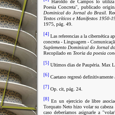
Haroldo de Campos lo utiliza 
Poesia Concreta", publicado origi
Dominical do Jornal do Brasil.
Re
Textos críticos e Manifestos 1950-
1975, pág. 49.
[4]
Las referencias a la cibernética ap
concreta - Linguagem - Comunicação
Suplemento Dominical do Jornal do
Recopilado en
Teoria da poesia con
[5]
Ultimos dias de Paupéria.
Max Li
[6]
Caetano regresó definitivamente 
[7]
Op. cit, pág. 24.
[8]
En un ejercicio de libre asoci
Torquato Neto hizo volar su cabeza a
caso deberíamos asignarle a "volar