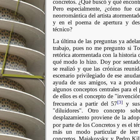
concretos. ¿Qué buscó y qué encontró
Pero especialmente, ¿cómo fue ca
neorromántica del artista atormentad
y en el poema de apertura y desp
técnico?
La última de las preguntas ya adelan
trabajo, pues no me pregunto si To
retórica atormentada con la historia 
qué modo lo hizo. Doy por sentado 
se realizó y que las crónicas reuni
escenario privilegiado de ese anuda
ayuda de sus amigos, va a produci
algunos conceptos centrales para el
de ellos es el concepto de "invenció
[3]
frecuencia a partir del 57
y sus 
"diluidores". Otro concepto so
desplazamiento proviene de la adopc
por parte de los Concretos y es el t
más un modo particular de leer 
concretos, Maiakovsky y Pedro Kilke