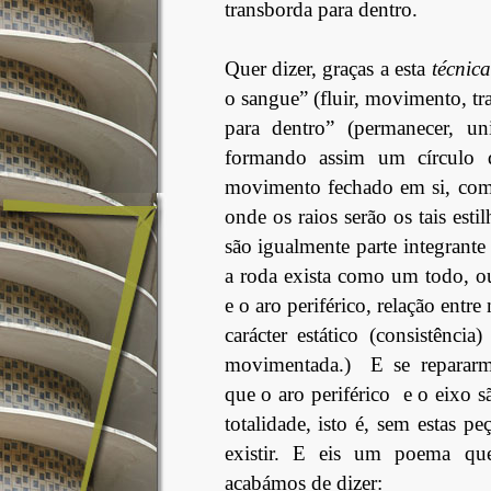
transborda para dentro.
Quer dizer, graças a esta
técnica
o sangue” (fluir, movimento, tr
para dentro” (permanecer, uni
formando assim um círculo d
movimento fechado em si, como
onde os raios serão os tais est
são igualmente parte integrant
a roda exista como um todo, ou 
e o aro periférico, relação ent
carácter estático (consistência
movimentada.) E se repararm
que o aro periférico e o eixo s
totalidade, isto é, sem estas p
existir. E eis um poema qu
acabámos de dizer: