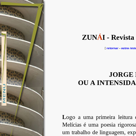
ZUN
Á
I - Revista
[
retornar
-
outros text
JORGE 
OU A INTENSID
L
ogo a uma primeira leitura 
Melícias é uma poesia rigoros
um trabalho de linguagem, exp