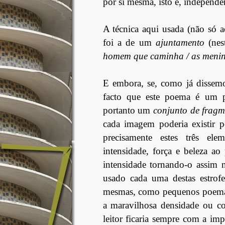
por si mesma, isto é, independ
A técnica aqui usada (não só 
foi a de um
ajuntamento
(nest
homem que caminha / as mening
E embora, se, como já dissemo
facto que este poema é um po
portanto um
conjunto de fragm
cada imagem poderia existir 
precisamente estes três el
intensidade, força e beleza ao
intensidade tornando-o assim 
usado cada uma destas estrofes
mesmas, como pequenos poemas,
a maravilhosa densidade ou co
leitor ficaria sempre com a imp