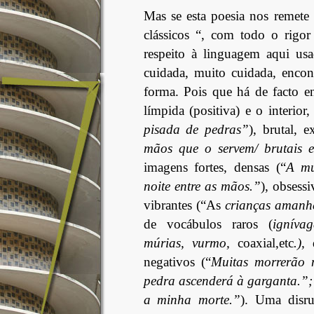
Mas se esta poesia nos remete p
clássicos “, com todo o rigor
respeito à linguagem aqui u
cuidada, muito cuidada, encon
forma. Pois que há de facto en
límpida (positiva) e o interior
pisada de pedras”
), brutal, e
mãos que o servem/ brutais e
imagens fortes, densas (“
A mu
noite entre as mãos.”
), obsessi
vibrantes (“As
crianças amanh
de vocábulos raros (
ignívag
múrias, vurmo,
coaxial,etc
.),
d
negativos (“
Muitas morrerão 
pedra ascenderá à garganta.”;
a minha morte.”
). Uma disr