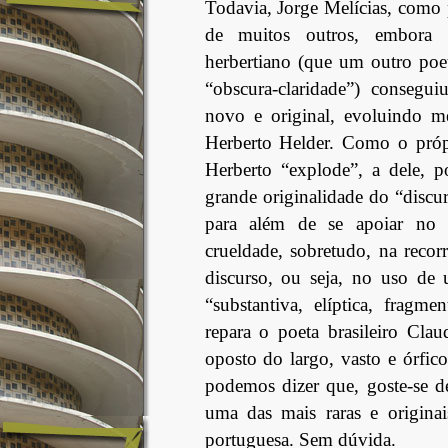
Todavia, Jorge Melícias, como p
de muitos outros, embor
herbertiano (que um outro poe
“obscura-claridade”) consegui
novo e original, evoluindo 
Herberto Helder. Como o própr
Herberto “explode”, a dele, p
grande originalidade do “discur
para além de se apoiar no 
crueldade, sobretudo, na reco
discurso, ou seja, no uso de 
“substantiva, elíptica, fragm
repara o poeta brasileiro Clau
oposto do largo, vasto e órfic
podemos dizer que, goste-se de
uma das mais raras e origina
portuguesa. Sem dúvida.