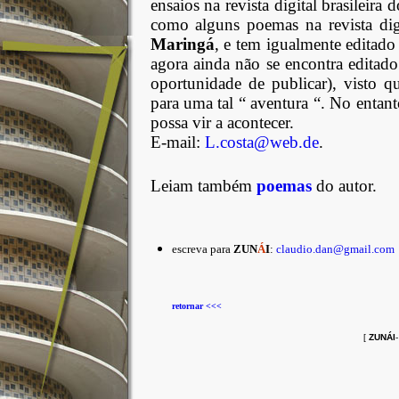
ensaios na revista digital brasileira
como alguns poemas na revista digi
Maringá
, e tem igualmente editado
agora ainda não se encontra editado
oportunidade de publicar), visto q
para uma tal “ aventura “. No entan
possa vir a acontecer.
E-mail:
L.costa@web.de
.
Leiam também
poemas
do autor.
escreva para
ZUN
Á
I
:
claudio.dan@gmail.com
retornar <<<
[
ZUNÁI