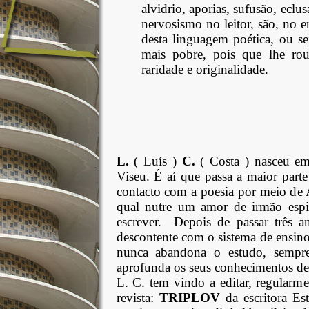
alvidrio, aporias, sufusão, ecl
nervosismo no leitor, são, no e
desta linguagem poética, ou sej
mais pobre, pois que lhe rou
raridade e originalidade.
L.
( Luís )
C.
( Costa ) nasceu em
Viseu. É aí que passa a maior part
contacto com a poesia por meio de A
qual nutre um amor de irmão espir
escrever. Depois de passar três a
descontente com o sistema de ensino
nunca abandona o estudo, sempre
aprofunda os seus conhecimentos de 
L. C. tem vindo a editar, regularme
revista:
TRIPLOV
da escritora Es