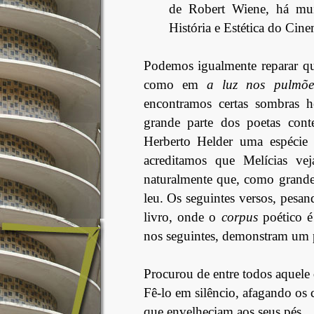
de Robert Wiene, há muit
História e Estética do Cine
Podemos igualmente reparar que
como em
a luz nos pulmõe
encontramos certas sombras he
grande parte dos poetas con
Herberto Helder uma espécie
acreditamos que Melícias v
naturalmente que, como grande 
leu. Os seguintes versos, pesan
livro, onde o
corpus
poético é
nos seguintes, demonstram um 
Procurou de entre todos aquele
Fê-lo em silêncio, afagando os 
que envelheciam aos seus pés,