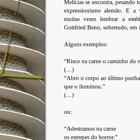
Melícias se encontra, pesando t
expressionismo alemão. E a 
muitas vezes lembrar a estét
Gottfried Benn, sobretudo, em
Alguns exemplos:
“Risco na carne o caminho do 
(…)
“Abro o corpo ao último punha
que o iluminou.”
(…)
ou:
“Adestramos na carne
os estrepes do horror.”