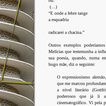
ou:
(…)
“E onde a febre tange
a esquadria
radicarei a chacina.”
Outros exemplos poderíamos
Melícias que testemunha a infl
sua poesia, quando, numa ent
hugo mãe, diz o seguinte:
O expressionismo alemão
que me marcou profundame
a nível literário (Gott
poderosos que já li 
cinematográfico. Vi pela p