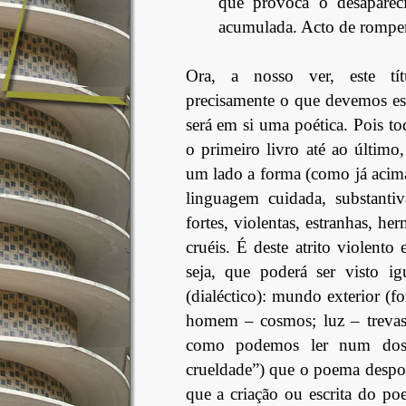
que provoca o desaparec
acumulada. Acto de romper
Ora, a nosso ver, este tít
precisamente o que devemos espe
será em si uma poética. Pois to
o primeiro livro até ao último,
um lado a forma (como já acima
linguagem cuidada, substantiv
fortes, violentas, estranhas, he
cruéis. É deste atrito violento
seja, que poderá ser visto ig
(dialéctico): mundo exterior (f
homem – cosmos; luz – trevas;
como podemos ler num dos
crueldade”) que o poema despon
que a criação ou escrita do po