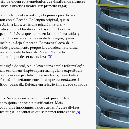
são da ordem epistemológica que distribui os alcances
 deve a diversos fatores. Em primeiro lugar,
ctividad poética restituye la pureza paradisíaca
on con el Pecado. La lengua original, que se
e Adán a Dios, tenía una relación natural y
tido y entre el hablante e el oyente ... Lezama
eparación básica que ocurre en la naturaleza caída, y
 el hombre necesita del poder de la
imagen
, que es
acío que deja el pecado. Entonces el acto de la
osible precisamente porque la verdadera naturaleza
pite a menudo la frase de Pascal: "Como la
ido, todo puede ser naturaleza
.
[5]
stituição do real, o que leva a uma ampla reformulação
quais os homens dispõem para manipular a experiência
natureza
está perdida para o intelecto, então tudo é
rém, não deveríamos considerar que é a
anulação
da
mitido; como diz Deleuze em relação à liberdade com que
rmis. Non seulement moralement, puisque les
nt toujours une sainte justification. Mais
oup plus importante, parce que les Figures divines
réateur, d'une fantaisie qui se permet toute chos
e
[6]