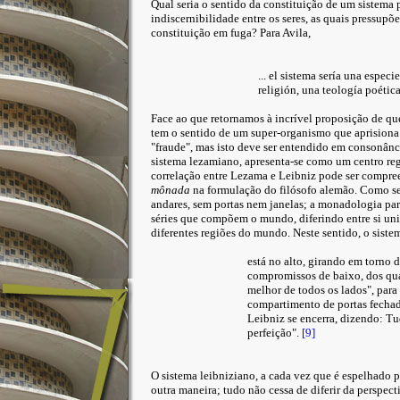
Qual seria o sentido da constituição de um sistema 
indiscernibilidade entre os seres, as quais pressupõ
constituição em fuga?
Para Avila,
... el sistema sería una especi
religión, una teología poética
Face ao que retornamos à incrível proposição de que
tem o sentido de um super-organismo que aprisiona 
"fraude", mas isto deve ser entendido em consonânc
sistema lezamiano, apresenta-se como um centro reg
correlação entre Lezama e Leibniz pode ser compre
mônada
na formulação do filósofo alemão. Como se
andares, sem portas nem janelas; a monadologia par
séries que compõem o mundo, diferindo entre si un
diferentes regiões do mundo. Neste sentido, o siste
está no alto, girando em torno 
compromissos de baixo, dos quai
melhor de todos os lados", para
compartimento de portas fechad
Leibniz se encerra, dizendo: T
perfeição".
[9]
O sistema leibniziano, a cada vez que é espelhado 
outra maneira; tudo não cessa de diferir da perspect