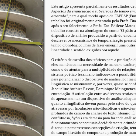
Este artigo apresenta parcialmente os resultados de
Aspectos da enunciação e subversões do tempo em J
amorado"
, para a qual recebi apoio da FAPESP (Fu
trabalho foi originalmente orientado pela Profa. Dr
após o seu falecimento, a Profa. Dra. Edilene Matos
trabalho consiste na abordagem do conto "O pátio 
dispositivo de análise produzido a partir do encontr
descrever os mecanismos de temporalização present
tempo cronológico, mas de fazer emergir uma outra
linearidade e sentido exigidos por aquele.
O critério de escolha dos teóricos para a produção 
eles mantém com a necessidade de marcar o caráter
como o de atentar para a multiplicidade de relações
sistema poético lezamiano indicou-nos a possibilid
para potencializar o dispositivo de análise, por mei
lingüística se misturaram e, por vezes, quase se c
Jacqueline Authier-Revuz, Dominique Maingueneau 
enunciação. A articulação entre as diversas teorias
de apenas montar um dispositivo de análise adequado
quanto a lingüística devem passar pelo crivo do que é
atravessar por fabulações não-filosóficas e não-cient
profundos do campo da análise de texto literário. 
conflituosa,
hybris
em demasia para fazer da anális
funcionamentos conceituais decididamente oriundo
dizer que percorreremos concepções de criação, tem
do campo literário de comportar a produção de mun