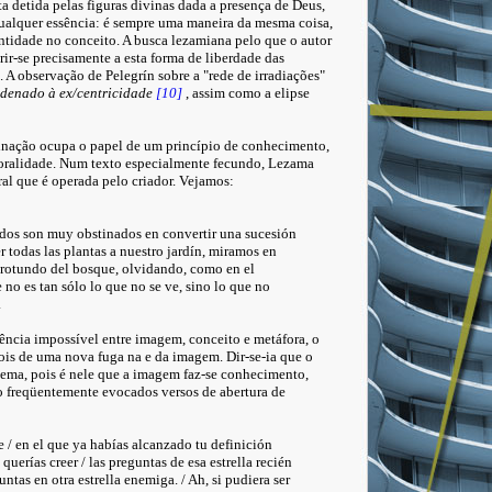
 detida pelas figuras divinas dada a presença de Deus,
ualquer essência: é sempre uma maneira da mesma coisa,
entidade no conceito. A busca lezamiana pelo que o autor
rir-se precisamente a esta forma de liberdade das
A observação de Pelegrín sobre a "rede de irradiações"
denado à ex/centricidade
[10]
, assim como a elipse
ginação ocupa o papel de um princípio de conhecimento,
mporalidade. Num texto especialmente fecundo, Lezama
al que é operada pelo criador.
Vejamos:
dos son muy obstinados en convertir una sucesión
r todas las plantas a nuestro jardín, miramos en
rotundo del bosque, olvidando, como en el
no es tan sólo lo que no se ve, sino lo que no
.
ncia impossível entre imagem, conceito e metáfora, o
ois de uma nova fuga na e da imagem. Dir-se-ia que o
tema, pois é nele que a imagem faz-se conhecimento,
o freqüentemente evocados versos de abertura de
e / en el que ya habías alcanzado tu definición
querías creer / las preguntas de esa estrella recién
ntas en otra estrella enemiga. / Ah, si pudiera ser