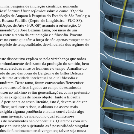
 minha pesquisa de iniciação científica, nomeada
osé Lezama Lima: reflexões sobre o conto "O pátio
ndação de Amparo à Pesquisa do Estado de São Paulo); o
a. Rosana Paulillo (Depto. de Lingüística - PUC-SP);
 (Depto. de Arte - PUC-SP) assumiu a orientação. O
amorado", de José Lezama Lima, por meio de um
o entre a teoria da enunciação e a filosofia. Procuro
es no conto que têm a força de não apenas romper com o
 espécie de temporalidade, desvinculada dos regimes de
deste dispositivo explica-se pela vizinhança que todos
 profundamente deslizante da produção do sentido, bem
 estabelecidas entre os homens e o tempo. A análise do
ade de uso das obras de Bergson e de Gilles Deleuze
o de uma atividade intelectual na qual filosofia e
onfundiram. Deste ramo, foram convocados Benveniste,
e outros teóricos ligados ao campo de estudos da
 tentou ao máximo evitar generalizações, com a pretensão
 às exigências de nosso objeto. Tanto a filosofia
 pertinente ao texto literário, isto é, devem se deixar
íficas; será este o risco, o abismo e a ascese mais
É exigida alguma prudência e, numa convivência algo
e uma invenção de mundo, no qual admitem-se
s de movimentos não conceituais. Queremos com isto
po e enunciação sujeitando-as à possibilidade singular
dos de funcionamentos divergentes; talvez seja nossa