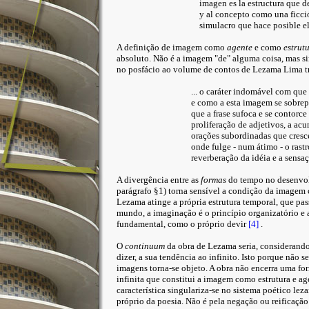
imagen es la estructura que 
y al concepto como una ficció
simulacro que hace posible el
A definição de imagem como
agente
e como
estrut
absoluto. Não é a imagem "de" alguma coisa, mas s
no posfácio ao volume de contos de Lezama Lima tra
... o caráter indomável com qu
e como a esta imagem se sobrepõ
que a frase sufoca e se contorce
proliferação de adjetivos, a ac
orações subordinadas que cres
onde fulge - num átimo - o rast
reverberação da idéia e a sensa
A divergência entre as
formas
do tempo no desenvol
parágrafo §1) torna sensível a condição da imagem
Lezama atinge a própria estrutura temporal, que p
mundo, a imaginação é o princípio organizatório e
fundamental, como o próprio devir
[4]
.
O
continuum
da obra de Lezama seria, considerando
dizer, a sua tendência ao infinito. Isto porque não s
imagens torna-se objeto. A obra não encerra uma fo
infinita que constitui a imagem como estrutura e age
característica singulariza-se no sistema poético le
próprio da poesia. Não é pela negação ou reificaçã