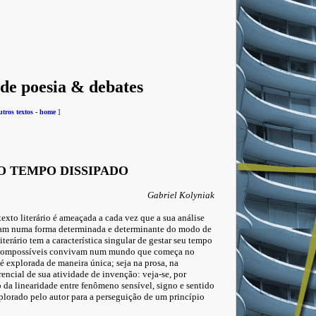
 de poesia & debates
utros textos
-
home
]
O TEMPO DISSIPADO
Gabriel Kolyniak
xto literário é ameaçada a cada vez que a sua análise
lam numa forma determinada e determinante do modo de
iterário tem a característica singular de gestar seu tempo
 incompossíveis convivam num mundo que começa no
é explorada de maneira única; seja na prosa, na
rencial de sua atividade de invenção: veja-se, por
 da linearidade entre fenômeno sensível, signo e sentido
lorado pelo autor para a perseguição de um princípio