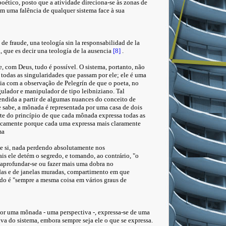
poético, posto que a atividade direciona-se às zonas de
em uma falência de qualquer sistema face à sua
e de fraude, una teología sin la responsabilidad de la
, que es decir una teología de la ausencia
[8]
.
, com Deus, tudo é possível. O sistema, portanto, não
todas as singularidades que passam por ele; ele é uma
ia com a observação de Pelegrín de que o poeta, no
ulador e manipulador de tipo leibniziano. Tal
endida a partir de algumas nuances do conceito de
 sabe, a mônada é representada por uma casa de dois
te do princípio de que cada mônada expressa todas as
icamente porque cada uma expressa mais claramente
ma
de si, nada perdendo absolutamente nos
s ele detém o segredo, e tomando, ao contrário, "o
 aprofundar-se ou fazer mais uma dobra no
as e de janelas muradas, compartimento em que
udo é "sempre a mesma coisa em vários graus de
por uma mônada - uma perspectiva -, expressa-se de uma
iva do sistema, embora sempre seja ele o que se expressa.