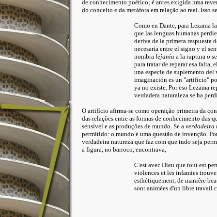
de conhecimento poético; é antes exigida uma rever
do conceito e da metáfora em relação ao real. Isso se
Como en Dante, para Lezama la a
que las lenguas humanas perdier
deriva de la primera respuesta d
necesaria entre el signo y el sen
nombra
lejania
a la ruptura o s
para tratar de reparar esa falta,
una especie de suplemento del v
imaginación es un "artificio" p
ya no existe. Por eso Lezama re
verdadera naturaleza se ha perd
O artifício afirma-se como operação primeira da con
das relações entre as formas de conhecimento das 
sensível e as produções de mundo. Se a
verdadeira 
permitido: o mundo é uma questão de invenção. Po
verdadeira natureza que faz com que tudo seja per
a figura, no barroco, encontrava,
C'est avec Dieu que tout est pe
violences et les infamies trouve
esthétiquement, de manière beac
sont animées d'un libre travail c
.