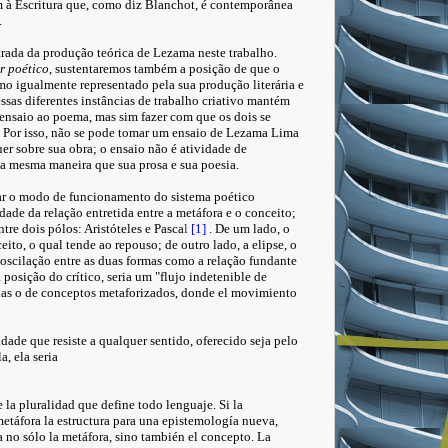
m à Escritura que, como diz Blanchot, é contemporânea
.
ntrada da produção teórica de Lezama neste trabalho.
r poético
, sustentaremos também a posição de que o
o igualmente representado pela sua produção literária e
ssas diferentes instâncias de trabalho criativo mantém
 ensaio ao poema, mas sim fazer com que os dois se
 Por isso, não se pode tomar um ensaio de Lezama Lima
 sobre sua obra; o ensaio não é atividade de
da mesma maneira que sua prosa e sua poesia.
ear o modo de funcionamento do sistema poético
ade da relação entretida entre a metáfora e o conceito;
re dois pólos: Aristóteles e Pasca
l
[1]
. De um lado, o
ito, o qual tende ao repouso; de outro lado, a elipse, o
oscilação entre as duas formas como a relação fundante
posição do crítico, seria um "flujo indetenible de
das o de conceptos metaforizados, donde el movimiento
idade que resiste a qualquer sentido, oferecido seja pelo
a, ela seria
 la pluralidad que define todo lenguaje. Si la
etáfora la estructura para una epistemología nueva,
 no sólo la metáfora, sino también el concepto. La