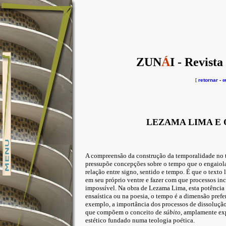
ZUN
Á
I - Revista
[
retornar
-
o
LEZAMA LIMA E 
A compreensão da construção da temporalidade no te
pressupõe concepções sobre o tempo que o engaio
relação entre signo, sentido e tempo. É que o texto l
em seu próprio ventre e fazer com que processos
impossível. Na obra de Lezama Lima, esta potência 
ensaística ou na poesia, o tempo é a dimensão prefe
exemplo, a importância dos processos de dissolução
que compõem o conceito de
súbito
, amplamente exp
estético fundado numa teologia poética.