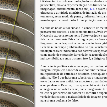
O êxtase trazido pela manipulação do tecido do simu
perspectiva, move a experimentação dos limites da 
imaginação, entendimento, razão etc.)
[7]
, e assim
ultrapassa a atividade mimética, de imitação de um 
tornam-se, nesse modo de pensar, indiscerníveis; a
maneira que o conceito não é uma proteção contra 
Na obra do nosso autor cubano, o conceito de metá
pensamento poético, e não como um tropo. Avila ev
Nietzsche exposta no seu texto
Sobre verdade e men
fala da natureza metafórica da linguagem, e afirma a
linguagem seria desprovida da transparência exigida
Lezama num campo problemático no qual a metáfora
incompreensível indica uma das possíveis respostas 
como modo de expressão da verdade. A acumulação 
indiscernibilidade entre os seres, isto é, a dirigir-se
A substância poética seria aquela que, no quadro cr
imagem-tempo; ela não tende a se confundir com a 
multiplicidade de entradas e de saídas, pelas quais
infinito. Não é que haja uma substância primeira qu
texto dados os seus múltiplos aspectos e qualidades
acompanhando Deleuze, dizer que também não é a
a imagem, na obra de Lezama, não é imagem
de
. O 
valeria se procurasse ali nomear ou recobrir a ex
verdade das coisas; a maleabilidade da imagem pre
para si uma potência do falso.