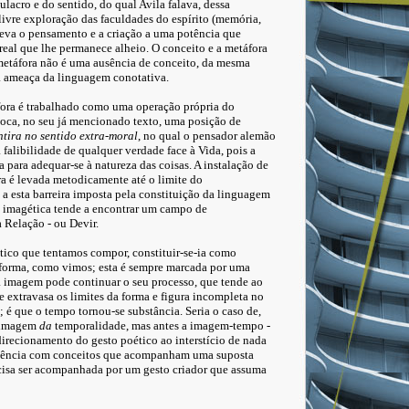
lacro e do sentido, do qual Avila falava, dessa
livre exploração das faculdades do espírito (memória,
 leva o pensamento e a criação a uma potência que
real que lhe permanece alheio. O conceito e a metáfora
 metáfora não é uma ausência de conceito, da mesma
a ameaça da linguagem conotativa.
fora é trabalhado como uma operação própria do
oca, no seu já mencionado texto, uma posição de
tira no sentido extra-moral
, no qual o pensador alemão
 falibilidade de qualquer verdade face à Vida, pois a
 para adequar-se à natureza das coisas. A instalação de
 é levada metodicamente até o limite do
a esta barreira imposta pela constituição da linguagem
imagética tende a encontrar um campo de
 à Relação - ou Devir.
ítico que tentamos compor, constituir-se-ia como
forma, como vimos; esta é sempre marcada por uma
 a imagem pode continuar o seu processo, que tende ao
e extravasa os limites da forma e figura incompleta no
; é que o tempo tornou-se substância. Seria o caso de,
 imagem
da
temporalidade, mas antes a imagem-tempo -
direcionamento do gesto poético ao interstício de nada
periência com conceitos que acompanham uma suposta
cisa ser acompanhada por um gesto criador que assuma