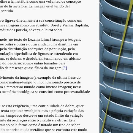
define a la metáfora como una voluntad de concepto
n de la metáfora. La imagen es el tejido del
 sentido
ura
liga-se diretamente à sua conceituação como um
im a imagem como um absoluto. Josely Vianna Baptista,
duzidos por ela, adverte o leitor sobre
e nele [no texto de Lezama Lima] irrompe a
imagem
,
e outra e outra e outra ainda, numa disritmia em
 pela distribuição anárquica da pontuação, pela
umulação hiperbólica de figuras se estendendo em
cem, se dobram e desdobram terminando em abismo
ro do percurso: somos então tomados pela
ção da presença quase física da imagem
[3]
.
vimento da imagem (a exemplo da última frase do
 como matéria-tempo; o incondicionado poético de
assa a remeter ao mundo como imensa imagem; nesse
 a memória ontológica se constitui como processualidade
-se esta exigência, uma continuidade da dobra, quer
e tenta capturar
um
objeto, mas a própria variação das
rma, tampouco descreve um estado finito da variação
nte da oscilação entre o círculo e a elipse. Esta
zamiano pela forma como é tratado um tipo de saber
o do conceito ou da metáfora que se encontra este modo