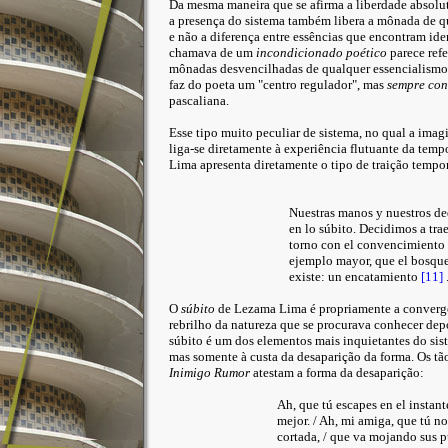
Da mesma maneira que se afirma a liberdade absoluta
a presença do sistema também libera a mônada de q
e não a diferença entre essências que encontram id
chamava de um
incondicionado poético
parece refe
mônadas desvencilhadas de qualquer essencialismo. 
faz do poeta um "centro regulador", mas
sempre con
pascaliana.
Esse tipo muito peculiar de sistema, no qual a ima
liga-se diretamente à experiência flutuante da te
Lima apresenta diretamente o tipo de traição tempor
Nuestras manos y nuestros de
en lo súbito. Decidimos a trae
torno con el convencimiento 
ejemplo mayor, que el bosque 
existe: un encatamiento
[11]
O
súbito
de Lezama Lima é propriamente a convergê
rebrilho da natureza que se procurava conhecer dep
súbito é um dos elementos mais inquietantes do sis
mas somente à custa da desaparição da forma. Os tã
Inimigo Rumor
atestam a forma da desaparição:
Ah, que tú escapes en el instant
mejor. / Ah, mi amiga, que tú no 
cortada, / que va mojando sus pu