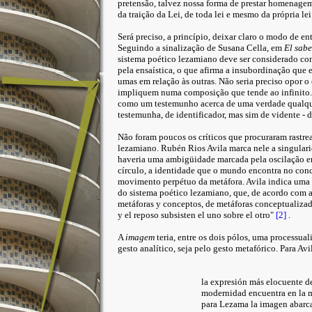
pretensão, talvez nossa forma de prestar homenage
da traição da Lei, de toda lei e mesmo da própria lei
Será preciso, a princípio, deixar claro o modo de e
Seguindo a sinalização de Susana Cella, em
El sabe
sistema poético lezamiano deve ser considerado com
pela ensaística, o que afirma a insubordinação que e
umas em relação às outras. Não seria preciso opor o
impliquem numa composição que tende ao infinito.
como um testemunho acerca de uma verdade qualquer
testemunha, de identificador, mas sim de vidente - 
Não foram poucos os críticos que procuraram rastr
lezamiano. Rubén Rios Avila marca nele a singularid
haveria uma ambigüidade marcada pela oscilação ent
círculo, a identidade que o mundo encontra no conce
movimento perpétuo da metáfora. Avila indica uma 
do sistema poético lezamiano, que, de acordo com a 
metáforas y conceptos, de metáforas conceptualiza
y el reposo subsisten el uno sobre el otro"
[2]
.
A
imagem
teria, entre os dois pólos, uma processual
gesto analítico, seja pelo gesto metafórico. Para Avil
la expresión más elocuente de
modernidad encuentra en la m
para Lezama la imagen abarca