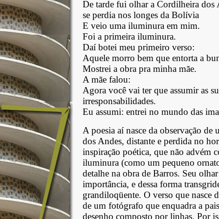
De tarde fui olhar a Cordilheira dos
se perdia nos longes da Bolívia
E veio uma iluminura em mim.
Foi a primeira iluminura.
Daí botei meu primeiro verso:
Aquele morro bem que entorta a bu
Mostrei a obra pra minha mãe.
A mãe falou:
Agora você vai ter que assumir as su
irresponsabilidades.
Eu assumi: entrei no mundo das ima
A poesia aí nasce da observação de
dos Andes, distante e perdida no hor
inspiração poética, que não advém
iluminura (como um pequeno ornato)
detalhe na obra de Barros. Seu olha
importância, e dessa forma transgri
grandiloqüente. O verso que nasce da
de um fotógrafo que enquadra a pai
desenho composto por linhas. Por is