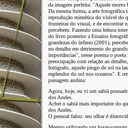
da imagem perfeita: "Aquele morro 
Da mesma forma, a arte fotográfic
reprodução mimética do visível do q
fronteiras do visual, e de encontrar 
percebem. Fazendo uma leitura inte
do livro posterior a Ensaios fotográ
grandezas do ínfimo (2001), perce
no detalhe em detrimento do grandi
importâncias", nesse poema o poeta 
preocupação com relação ao detalhe,
fotógrafo, aquele pingo de sol na la
esplendor do sol nos oceanos". E r
paisagem andina:
Agora, hoje, eu vi um sabiá pousado
dos Andes.
Achei o sabiá mais importante do qu
dos Andes.
O pessoal falou: seu olhar é distorci
Mesmo utilizando um lugar-comum d