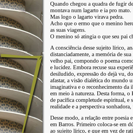
Quando chegou a quadra de fugir de
montava num lagarto e ia pro mato.
Mas logo o lagarto virava pedra.
Acho que o ermo que o menino herd
as suas viagens.
O menino só atingia o que seu pai c
A consciência desse sujeito lírico, a
distanciadamente, a memória de sua i
velho pai, compondo o poema como 
e lucidez. Embora recuse sua experiê
desiludido, expressão do dejà vu, do
afastar, a visão dialética do mundo 
imaginativa e o reconhecimento da il
em meio à natureza. Desta forma, o 
de pacífica completude espiritual, e 
realidade e a perspectiva sonhadora,
Desse modo, a relação entre poesia 
em Barros. Primeiro coloca-se em dú
ao sujeito lírico, e que em vez de ra