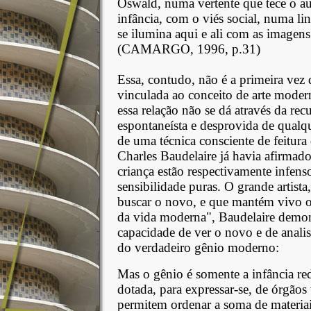
Oswald, numa vertente que tece o au
infância, com o viés social, numa li
se ilumina aqui e ali com as imagens 
(CAMARGO, 1996, p.31)
Essa, contudo, não é a primeira vez
vinculada ao conceito de arte moder
essa relação não se dá através da r
espontaneísta e desprovida de qualq
de uma técnica consciente de feitur
Charles Baudelaire já havia afirma
criança estão respectivamente infenso
sensibilidade puras. O grande artista
buscar o novo, e que mantém vivo o 
da vida moderna", Baudelaire demon
capacidade de ver o novo e de anali
do verdadeiro gênio moderno:
Mas o gênio é somente a infância red
dotada, para expressar-se, de órgãos v
permitem ordenar a soma de materia