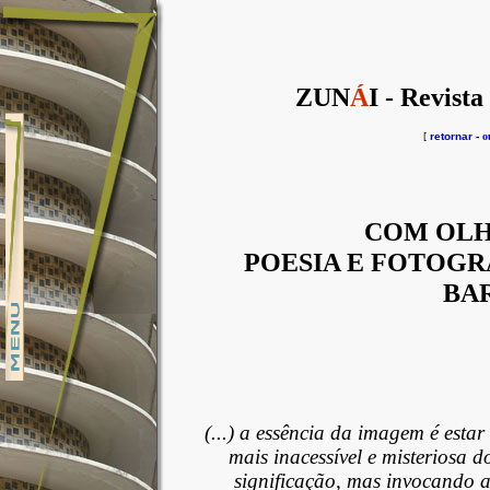
ZUN
Á
I - Revista
[
retornar
-
o
COM OLH
POESIA E FOTOGR
BA
(...) a essência da imagem é estar
mais inacessível e misteriosa 
significação, mas invocando a