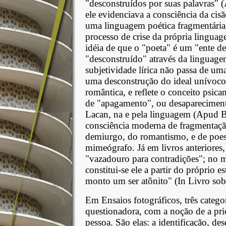
"desconstruídos por suas palavras
ele evidenciava a consciência da cisã
uma linguagem poética fragmentária,
processo de crise da própria linguag
idéia de que o "poeta" é um "ente de
"desconstruído" através da linguage
subjetividade lírica não passa de um
uma desconstrução do ideal unívoco 
romântica, e reflete o conceito psica
de "apagamento", ou desaparecimento
Lacan, na e pela linguagem (Apu
consciência moderna de fragmentação
demiurgo, do romantismo, e de poesi
mimeógrafo. Já em livros anteriores
"vazadouro para contradições"; no m
constitui-se ele a partir do próprio
monto um ser atônito" (In Livro sob
Em Ensaios fotográficos, três catego
questionadora, com a noção de a prio
pessoa. São elas: a identificação, d