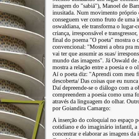
imagem do "sabiá"), Manoel de Bar
inusitada. Num movimento próprio d
conseguem ver como fruto de uma in
oswaldiana, ele transforma o lugar-
criança, irresponsável e transgressor,
final do poema "O poeta" mostra o c
convencional: "Mostrei a obra pra m
vai ter que assumir as suas/ irrespon
mundo das imagens". Já Oswald de 
mostra a relação entre a poesia e o o
Aí o poeta diz: "Aprendi com meu fi
descoberta/ Das coisas que eu nu
Daí depreende-se o diálogo com a o
compreendem a poesia como uma for
através da linguagem do olhar. Outr
por Goiandira Camargo:
A inserção do coloquial no espaço p
cotidiano e do imaginário infantil, 
concentrar e elaborar as imagens da 