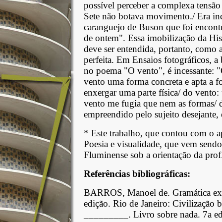
possível perceber a complexa tensão
Sete não botava movimento./ Era inc
caranguejo de Buson que foi encon
de ontem". Essa imobilização da His
deve ser entendida, portanto, como 
perfeita. Em Ensaios fotográficos, 
no poema "O vento", é incessante: "
vento uma forma concreta e apta a f
enxergar uma parte física/ do vento:
vento me fugia que nem as formas/
empreendido pelo sujeito desejante,
* Este trabalho, que contou com o a
Poesia e visualidade, que vem send
Fluminense sob a orientação da prof.
Referências bibliográficas:
BARROS, Manoel de. Gramática expo
edição. Rio de Janeiro: Civilização b
_________. Livro sobre nada. 7a ed