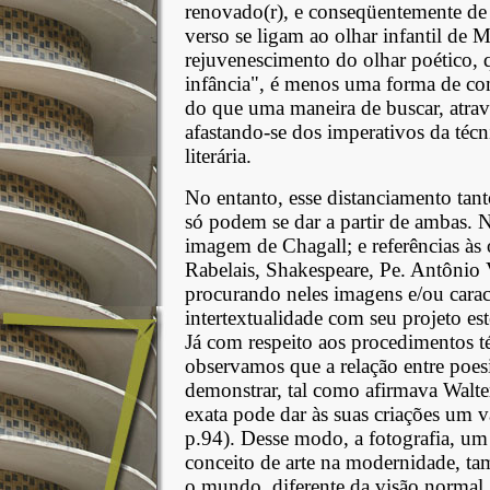
renovado(r), e conseqüentemente de 
verso se ligam ao olhar infantil de 
rejuvenescimento do olhar poético, 
infância", é menos uma forma de c
do que uma maneira de buscar, atravé
afastando-se dos imperativos da técn
literária.
No entanto, esse distanciamento tant
só podem se dar a partir de ambas. 
imagem de Chagall; e referências às
Rabelais, Shakespeare, Pe. Antônio Vi
procurando neles imagens e/ou carac
intertextualidade com seu projeto est
Já com respeito aos procedimentos t
observamos que a relação entre poes
demonstrar, tal como afirmava Walt
exata pode dar às suas criações u
p.94). Desse modo, a fotografia, um
conceito de arte na modernidade, t
o mundo, diferente da visão normal, 