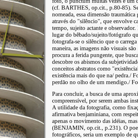
foto, o punctum muitas vezes é um de
(cf. BARTHES, op.cit., p.80-85). Se
nomeada, essa dimensão traumática 
através do "silêncio", que envolve 
tempo, sujeito actante e observador. 
lugar do bêbado/sujeito/fotógrafo qu
fotografa-se o silêncio que o carreg
maneira, as imagens não visuais são 
procura a ferida pungente, que busc
descobre os abismos da subjetividad
conceitos abstratos como "existênci
existência mais do que na/ pedra./ Fo
perdão no olho de um mendigo./ Fot
Para concluir, a busca de uma aproxi
compreensível, por serem ambas inst
A utilidade da fotografia, como fixaç
afirmativa benjaminiana, com respeit
apenas o movimento das idéias, mas
(BENJAMIN, op.cit., p.231). O poe
fotográficos, seria um exemplo de qu