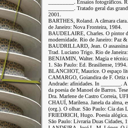
_________. Ensaios fotográficos. Ri
_________. Tratado geral das grande
2001.
BARTHES, Roland. A câmara clara. 
de Janeiro: Nova Fronteira, 1984.
BAUDELAIRE, Charles. O pintor da
modernidade. Rio de Janeiro: Paz &
BAUDRILLARD, Jean. O assassinato d
Trad. Luciano Trigo. Rio de Janeira:
BENJAMIN, Walter. Magia e técnica, 
1. São Paulo: Ed. Brasiliense, 1994.
BLANCHOT, Maurice. O espaço liter
CAMARGO, Goiandira de F. Ortiz d
Andrade: afinidades. In _______. A 
da poesia de Manoel de Barros. Tese
Dra. Marlene de Castro Correia, UF
CHAUÍ, Marilena. Janela da alma, 
(org.). O olhar. São Paulo: Cia das L
FRIEDRICH, Hugo. Poesia alógica. I
São Paulo: Livraria Duas Cidades, 1
LANDEIRA, José L. M. López. O il