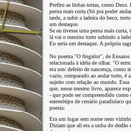
Prefiro as linhas tortas, como Deus
perna mais curta (Só pra poder andar
tarde, a subir a ladeira do beco, torto
um destaque.
Se eu tivesse uma perna mais curta,
lá vai o menino torto subindo a ladei
Eu seria um destaque. A própria sag
No poema "O fingidor", de Ensaios 
relacionada à idéia de olhar. "O er
era um/ defeito de nascença, como te
vazio, comparado ao andar torto, é 
sujeito com relação ao mundo. Essa i
que, nesse mesmo livro, aparece ex
- que pode ser compreendido como 
estereótipo de cenário paradisíaco q
poesia:
Era um lugar sem nome nem vizinho
Diziam que ali era a unha do dedão 