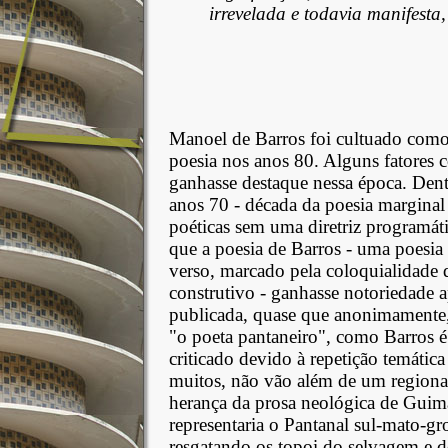
irrevelada e todavia manifesta
Manoel de Barros foi cultuado como
poesia nos anos 80. Alguns fatores 
ganhasse destaque nessa época. Dentr
anos 70 - década da poesia marginal 
poéticas sem uma diretriz programáti
que a poesia de Barros - uma poesia 
verso, marcado pela coloquialidade d
construtivo - ganhasse notoriedade a
publicada, quase que anonimamente,
"o poeta pantaneiro", como Barros 
criticado devido à repetição temática
muitos, não vão além de um region
herança da prosa neológica de Guim
representaria o Pantanal sul-mato-g
resgatando os topoi do selvagem e d