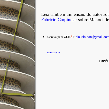
Leia também um ensaio do autor so
Fabrício Carpinejar
sobre Manoel de
escreva para
ZUN
Á
I
:
claudio.dan@gmail.co
retornar <<<
[
ZUNÁI