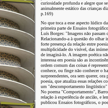
curiosidade profunda e alegre que se 
animalmente estático das crianças
p.169)
No que toca a esse aspecto lúdico d
primeira parte de Ensaios fotográfi
Luís Borges: "Imagens não passam de
Relacionando-a à questão do olhar in
forte presença da relação entre poesi
multiplicidade do visível, das inúm
de imaginá-lo. A imagem poética nã
interessa em poesia são as incontinê
ordem comum das coisas é representa
conhece, ou finge não conhecer o hab
surpreendentes, ora sem querer, ora
poesia, que atualiza essas relações 
um "descomportamento lingüístico" 
No poema "Comportamento", Barros a
relação à experiência de ancião, e
publicou Ensaios fotográficos, o poe