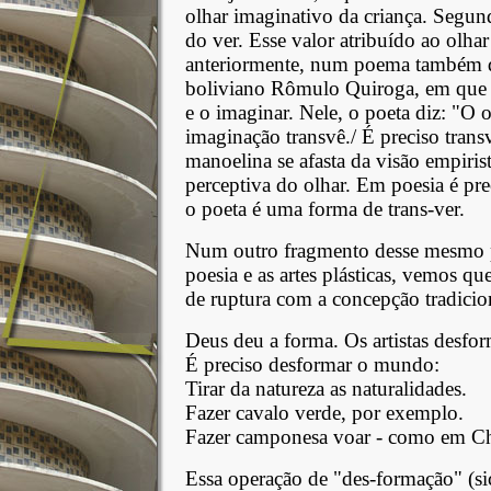
olhar imaginativo da criança. Segu
do ver. Esse valor atribuído ao olhar
anteriormente, num poema também d
boliviano Rômulo Quiroga, em que p
e o imaginar. Nele, o poeta diz: "O o
imaginação transvê./ É preciso tran
manoelina se afasta da visão empirist
perceptiva do olhar. Em poesia é pr
o poeta é uma forma de trans-ver.
Num outro fragmento desse mesmo po
poesia e as artes plásticas, vemos qu
de ruptura com a concepção tradiciona
Deus deu a forma. Os artistas desfo
É preciso desformar o mundo:
Tirar da natureza as naturalidades.
Fazer cavalo verde, por exemplo.
Fazer camponesa voar - como em Ch
Essa operação de "des-formação" (sic