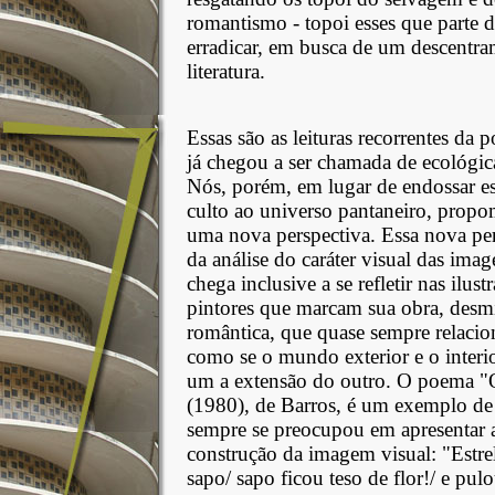
romantismo - topoi esses que parte 
erradicar, em busca de um descentram
literatura.
Essas são as leituras recorrentes da 
já chegou a ser chamada de ecológica, 
Nós, porém, em lugar de endossar es
culto ao universo pantaneiro, propo
uma nova perspectiva. Essa nova per
da análise do caráter visual das ima
chega inclusive a se refletir nas ilust
pintores que marcam sua obra, desm
romântica, que quase sempre relacio
como se o mundo exterior e o interi
um a extensão do outro. O poema "O
(1980), de Barros, é um exemplo de
sempre se preocupou em apresentar 
construção da imagem visual: "Estrel
sapo/ sapo ficou teso de flor!/ e 