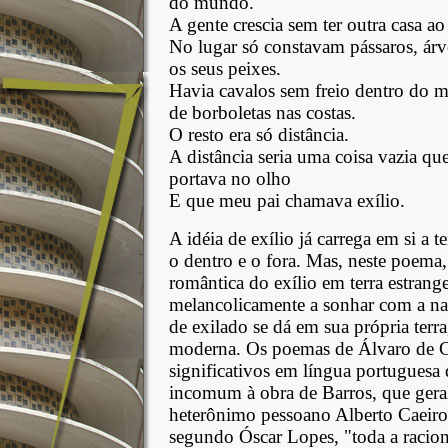
do mundo.
A gente crescia sem ter outra casa ao
No lugar só constavam pássaros, árvo
os seus peixes.
Havia cavalos sem freio dentro do m
de borboletas nas costas.
O resto era só distância.
A distância seria uma coisa vazia qu
portava no olho
E que meu pai chamava exílio.
A idéia de exílio já carrega em si a t
o dentro e o fora. Mas, neste poema
romântica do exílio em terra estrange
melancolicamente a sonhar com a nat
de exilado se dá em sua própria terra,
moderna. Os poemas de Álvaro de 
significativos em língua portuguesa 
incomum à obra de Barros, que geral
heterônimo pessoano Alberto Caeiro,
segundo Óscar Lopes, "toda a racio