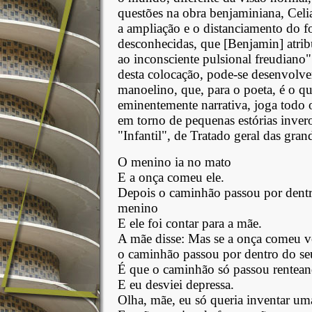
questões na obra benjaminiana, Cel
a ampliação e o distanciamento do fo
desconhecidas, que [Benjamin] atribu
ao inconsciente pulsional freudian
desta colocação, pode-se desenvolve
manoelino, que, para o poeta, é o qu
eminentemente narrativa, joga todo 
em torno de pequenas estórias inve
"Infantil", de Tratado geral das gran
O menino ia no mato
E a onça comeu ele.
Depois o caminhão passou por dent
menino
E ele foi contar para a mãe.
A mãe disse: Mas se a onça comeu 
o caminhão passou por dentro do se
É que o caminhão só passou rentea
E eu desviei depressa.
Olha, mãe, eu só queria inventar um