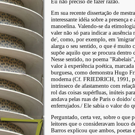
Eu não preciso de fazer razão.
Em sua recente dissertação de mestr
interessante idéia sobre a presença e
manoelina. Valendo-se da etimologia,
valer não só para indicar a ausência 
de', como, por exemplo, em 'imigrar
alarga o seu sentido, o que é muito
supõe aquilo que se procura dentro
Nesse sentido, no poema "Rabelais", 
valor à experiência poética, marcada
burguesa, como demonstra Hugo Fried
moderna (Cf. FRIEDRICH, 1991, p.
intrínseco de afastamento com relaç
rol das coisas supérfluas, inúteis par
andava pelas ruas de Paris o doido/
enferrujados./ Ele sabia o valor do q
Perguntado, certa vez, sobre o que p
leitores que o consideravam louco d
Barros explicou que ambos, poetas e 