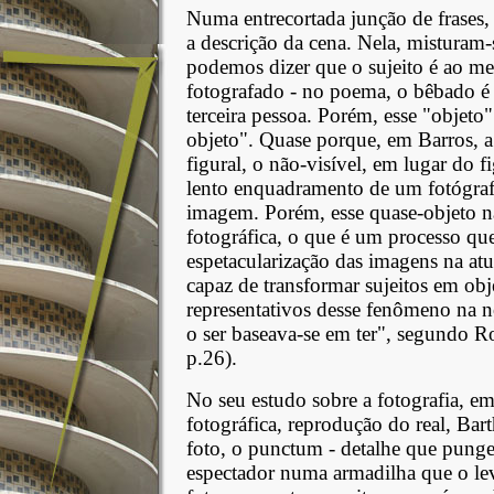
Numa entrecortada junção de frases
a descrição da cena. Nela, misturam-s
podemos dizer que o sujeito é ao 
fotografado - no poema, o bêbado é a
terceira pessoa. Porém, esse "objeto
objeto". Quase porque, em Barros, 
figural, o não-visível, em lugar do f
lento enquadramento de um fotógrafo
imagem. Porém, esse quase-objeto nã
fotográfica, o que é um processo q
espetacularização das imagens na atua
capaz de transformar sujeitos em ob
representativos desse fenômeno na n
o ser baseava-se em ter", segundo
p.26).
No seu estudo sobre a fotografia, e
fotográfica, reprodução do real, Bar
foto, o punctum - detalhe que punge 
espectador numa armadilha que o lev