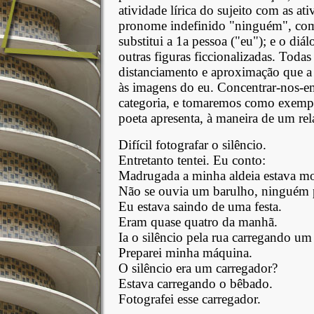
atividade lírica do sujeito com as at
pronome indefinido "ninguém", c
substitui a 1a pessoa ("eu"); e o diá
outras figuras ficcionalizadas. Todas 
distanciamento e aproximação que a i
às imagens do eu. Concentrar-nos-em
categoria, e tomaremos como exemp
poeta apresenta, à maneira de um rel
Difícil fotografar o silêncio.
Entretanto tentei. Eu conto:
Madrugada a minha aldeia estava mo
Não se ouvia um barulho, ninguém pa
Eu estava saindo de uma festa.
Eram quase quatro da manhã.
Ia o silêncio pela rua carregando u
Preparei minha máquina.
O silêncio era um carregador?
Estava carregando o bêbado.
Fotografei esse carregador.