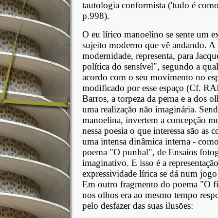
tautologia conformista ('tudo é com
p.998).
O eu lírico manoelino se sente um e
sujeito moderno que vê andando. A re
modernidade, representa, para Jacqu
política do sensível", segundo a qual
acordo com o seu movimento no espa
modificado por esse espaço (Cf. R
Barros, a torpeza da perna e a dos o
uma realização não imaginária. Sendo
manoelina, invertem a concepção mo
nessa poesia o que interessa são as 
uma intensa dinâmica interna - com
poema "O punhal", de Ensaios fotog
imaginativo. E isso é a representaçã
expressividade lírica se dá num jogo
Em outro fragmento do poema "O fi
nos olhos era ao mesmo tempo respo
pelo desfazer das suas ilusões: