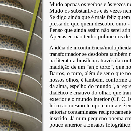
Mudo apenas os verbos e às vezes 
Mudo os substantivos e às vezes n
Se digo ainda que é mais feliz quem
presta do que quem descobre ouro -
Penso que ainda assim não serei ati
Apenas eu não tenho polimentos de 
A idéia de incontinência/multiplici
transformador se desdobra também n
na literatura brasileira através da 
maldição de um "anjo torto", que no
Barros, o torto, além de ser o que n
nossos olhos, é também, conforme a
da alma, espelho do mundo", a repre
dialético e criativo do olhar, que tr
exterior e o mundo interior (Cf. CH
lírico ao mesmo tempo entorta e é e
entortar contaminasse reciprocamente
inserido. Já num pequeno poema em
pouco anterior a Ensaios fotográficos