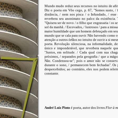
Mundo mudo reduz seus recursos no intuito de afir
Diz o poeta em Vôo cego, p. 67, "Somos susto, / fi
distância, / nem nos pisca / o Infundado, / esse
reverbera seu anonimato no palco da existência.
"Quisera ser de novo / o filho que engraxaria / os se
sol da manhã. / Escovados, / lustrosos / para a mis
maior humildade que um homem debruçado em seu t
mundo que se cala para ouvir. Não havendo como ouv
atenção a outros órfãos no intuito de ouvir a si m
poeta. Revolução silenciosa, na informalidade, d
único e imponderável, que reverbera naquele que
"Juntos, em solitude. / Cada qual com sua chag
próximos, / separados pela geografia / que a mág
Não. Condensou-se"; pois o amor não se conserva
durante o sono, / permanecem bem fechadas". Os
despercebidos; ao contrário, eles nos pedem rele
constante.
André Luiz Pinto
é poeta, autor dos livros
Flor à 