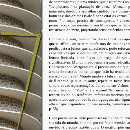
de compradores"; é uma mudez que assumimos ao 
"os pássaros / da plantação de arroz" (Arrozal,
imigrante, desdobra seu olhar cindido para outras
homens e dos objetos (vale à pena citar os versos, 
rumo // o corpo precisa de contrapesos: / a mes
permanece, é um mineiro e sua Minas que se deba
resistência do meio, projetando seus tentáculos para
Um poeta, dizem, pode tomar duas iniciativas ap
que já trilhou, ou se atira no abismo de uma nova 
predisposta a juízos que apreciações, pode reforça
expectativas que o destaquem em relação aos livr
leitura limitada, a um livro que exigiu de seu
significativas. Mundo mudo reporta a uma radicaliza
Contradizendo Wittgenstein, é preciso ouvir o que p
à zona de risco da morte, porque "não há remédio"; 
em seu vôo breve". Mundo mudo é a fala em primeir
de Rimbaud, je suis un autre, repercute nesse l
simula novas representações. Tal como em Vishnu, B
se sacrificando, "Virá/ virá a aurora/ Não mais p
recorte léxico ou semântico, reforça os motivos qu
apreendido; que por detrás da linguagem, não figura a
alheia" que respondem por esse mundo, caminhar aut
p. 38).
Cada poema desse livro parece ressoar o pedido dr
si a fala do mundo, entanto por ele fala o mundo,
ouvido, é preciso fazê-lo ouvir. O escritor põe e