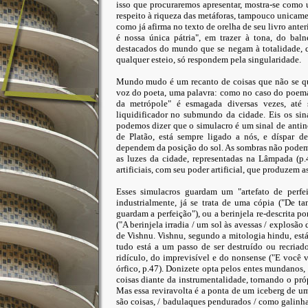
isso que procuraremos apresentar, mostra-se como 
respeito à riqueza das metáforas, tampouco unicam
como já afirma no texto de orelha de seu livro ant
é nossa única pátria", em trazer à tona, do bal
destacados do mundo que se negam à totalidade, q
qualquer esteio, só respondem pela singularidade.
Mundo mudo é um recanto de coisas que não se qu
voz do poeta, uma palavra: como no caso do poema
da metrópole" é esmagada diversas vezes, até 
liquidificador no submundo da cidade. Eis os sin
podemos dizer que o simulacro é um sinal de antin
de Platão, está sempre ligado a nós, e díspar d
dependem da posição do sol. As sombras não podem
as luzes da cidade, representadas na Lâmpada (p.
artificiais, com seu poder artificial, que produzem
Esses simulacros guardam um "artefato de perfe
industrialmente, já se trata de uma cópia ("De tan
guardam a perfeição"), ou a berinjela re-descrita 
("A berinjela irradia / um sol às avessas / explosão
de Vishnu. Vishnu, segundo a mitologia hindu, está
tudo está a um passo de ser destruído ou recriado
ridículo, do imprevisível e do nonsense ("E você 
órfico, p.47). Donizete opta pelos entes mundanos,
coisas diante da instrumentalidade, tornando o pr
Mas essa reviravolta é a ponta de um iceberg de 
são coisas, / badulaques pendurados / como galinhas 