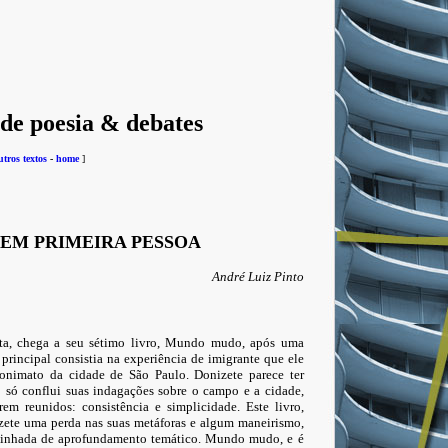
 de poesia & debates
utros textos
-
home
]
 EM PRIMEIRA PESSOA
André Luiz Pinto
ta, chega a seu sétimo livro, Mundo mudo, após uma
 principal consistia na experiência de imigrante que ele
anonimato da cidade de São Paulo. Donizete parece ter
o só conflui suas indagações sobre o campo e a cidade,
rem reunidos: consistência e simplicidade. Este livro,
nizete uma perda nas suas metáforas e algum maneirismo,
aminhada de aprofundamento temático. Mundo mudo, e é