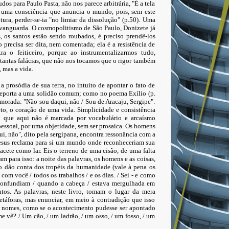
s para Paulo Pasta, não nos parece arbitrária, "É a tela
e uma consciência que anuncia o mundo, pois, sem este
itura, perder-se-ia "no limiar da dissolução" (p.50). Uma
 vanguarda. O cosmopolitismo de São Paulo, Donizete já
s, os santos estão sendo roubados, é preciso prendê-los
 precisa ser dita, nem comentada; ela é a resistência de
 o feiticeiro, porque ao instrumentalizarmos tudo,
antas falácias, que não nos tocamos que o rigor também
, mas a vida.
a prosódia de sua terra, no intuito de apontar o fato de
 reporta a uma solidão comum; como no poema Exílio (p.
 morada: "Não sou daqui, não / Sou de Aracaju, Sergipe".
eto, o coração de uma vida. Simplicidade e consistência
 que aqui não é marcada por vocabulário e arcaísmo
pessoal, por uma objetidade, sem ser prosaica. Os homens
i, não", dito pela sergipana, encontra ressonância com a
Jesus reclama para si um mundo onde reconheceriam sua
acete como lar. Eis o terreno de uma cisão, de uma falta
am para isso: a noite das palavras, os homens e as coisas,
o dão conta dos tropéis da humanidade (vale à pena os
 com você / todos os trabalhos / e os dias. / Sei - e como
 confundiam / quando a cabeça / estava mergulhada em
ntos. As palavras, neste livro, tomam o lugar da mera
etáforas, mas enunciar, em meio à contradição que isso
em nomes, como se o acontecimento pudesse ser apontado
 vê? / Um cão, / um ladrão, / um osso, / um fosso, / um