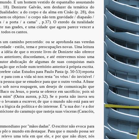
mundo. É um homem vestido de espantalho assustando
 p. 18). Donizete Galvão, sem desfazer da temática do
 dualidades: a do corpo e da alma em Cisão (p. 28), dos
"sem os objetos / o corpo não tem gravidade / diapasão /
a / a porta / a cama" , p.37). O enredo da ruralidade
te nas grades, e uma cidade que agora parece vencer a
 todos os cantos.
ós um caminho percorrido: ou se aprofunda nas veredas
verdade - estilo, tema e preocupações novas. Uma leitura
r a idéia de que o recente livro de Donizete não oferece
os anteriores; discordamos, e até entrevemos nisso uma
 autor abdicação de algumas de suas conquistas mais
ção que eclode num território anterior à própria escrita.
refere calar. Estudos para Paulo Pasta (p. 50-53) reporta
e para com a vida só nos resta "os véus / do invisível /
a pessoa que se emudece para que o outro venha. A frase
ivro sob nova roupagem, um desejo de comunicação que
aco ou Jesus, o poeta se oferece em sacrifício; pois só
ara mim" (Outra aurora, p.32). Se o poeta não inova seu
e o levaram a escrever, de que o mundo não está para ser
 lógica da política e do interesse. É "a sua dor / e a dor
óctone do caramujo que rasteja suas vísceras (Caracóis,
ummondiano por "mãos dadas". O escritor não evoca para
 ao pôr o mundo em destaque. Para que o mundo possa ser
m relevo uma tela em que ele, e por que não dizer, nós