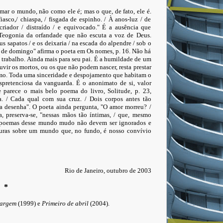
mar o mundo, não como ele é; mas o que, de fato, ele é.
asco,/ chiaspa, / fisgada de espinho. / À anos-luz / de
 criador / distraído / e equivocado." É a ausência que
 Teogonia da orfandade que não escuta a voz de Deus.
us sapatos / e os deixaria / na escada do alpendre / sob o
sa de domingo" afirma o poeta em Os nomes, p. 16. Não há
rabalho. Ainda mais para seu pai. É a humildade de um
ir os mortos, ou os que não podem nascer, resta prestar
esmo. Toda uma sinceridade e despojamento que habitam o
espretenciosa da vanguarda. É o anonimato de si, valor
 parece o mais belo poema do livro, Solitude, p. 23,
a. / Cada qual com sua cruz. / Dois corpos antes tão
oa desenha". O poeta ainda pergunta, "O amor morreu? /
, preserva-se, "nessas mãos tão íntimas, / que, mesmo
 poemas desse mundo mudo não devem ser ignorados e
ituras sobre um mundo que, no fundo, é nosso convívio
Rio de Janeiro, outubro de 2003
*
margem
(1999) e
Primeiro de abril
(2004).