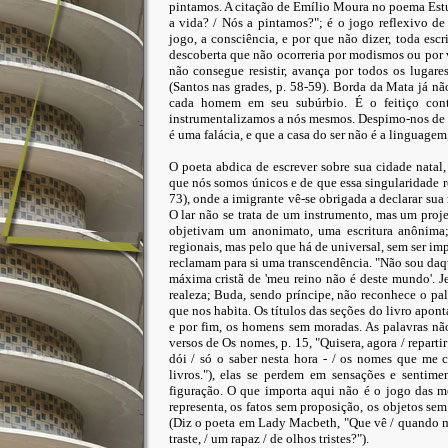
pintamos. A citação de Emílio Moura no poema Estudo
a vida? / Nós a pintamos?"; é o jogo reflexivo d
jogo, a consciência, e por que não dizer, toda escr
descoberta que não ocorreria por modismos ou por
não consegue resistir, avança por todos os lugare
(Santos nas grades, p. 58-59). Borda da Mata já não
cada homem em seu subúrbio. É o feitiço contra
instrumentalizamos a nós mesmos. Despimo-nos de t
é uma falácia, e que a casa do ser não é a linguagem
O poeta abdica de escrever sobre sua cidade natal, 
que nós somos únicos e de que essa singularidade
73), onde a imigrante vê-se obrigada a declarar sua
O lar não se trata de um instrumento, mas um proj
objetivam um anonimato, uma escritura anônima;
regionais, mas pelo que há de universal, sem ser im
reclamam para si uma transcendência. "Não sou daqu
máxima cristã de 'meu reino não é deste mundo'. 
realeza; Buda, sendo príncipe, não reconhece o pal
que nos habita. Os títulos das seções do livro apont
e por fim, os homens sem moradas. As palavras nã
versos de Os nomes, p. 15, "Quisera, agora / repartir
dói / só o saber nesta hora - / os nomes que me
livros."), elas se perdem em sensações e sentime
figuração. O que importa aqui não é o jogo das m
representa, os fatos sem proposição, os objetos s
(Diz o poeta em Lady Macbeth, "Que vê / quando me
traste, / um rapaz / de olhos tristes?").