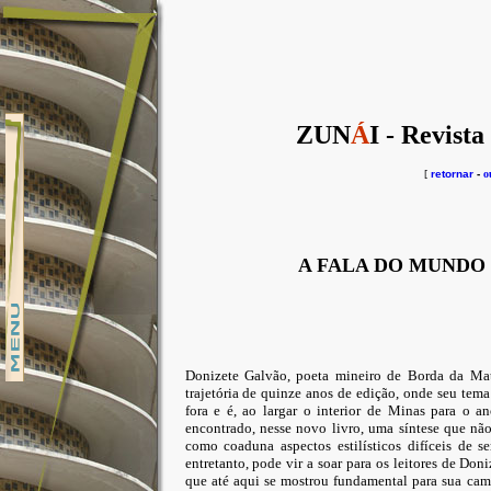
ZUN
Á
I - Revista
[
retornar
-
o
A FALA DO MUNDO
Donizete Galvão, poeta mineiro de Borda da Ma
trajetória de quinze anos de edição, onde seu tema
fora e é, ao largar o interior de Minas para o 
encontrado, nesse novo livro, uma síntese que nã
como coaduna aspectos estilísticos difíceis de se
entretanto, pode vir a soar para os leitores de Do
que até aqui se mostrou fundamental para sua c