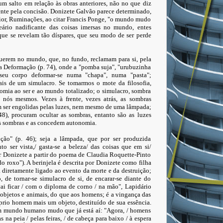
um salto em relação às obras anteriores, não no que diz
ente pela concisão. Donizete Galvão parece determinado,
erior, Ruminações, ao citar Francis Ponge, "o mundo mudo
neário nadificante das coisas imersas no mundo, entes
ue se revelam tão díspares, que seu modo de ser perde
erem no mundo, que, no fundo, reclamam para si, pela
 Deformação (p. 74), onde a "pomba suja", "urubuzinha
seu corpo deformar-se numa "chapa", numa "pasta";
ais de um simulacro. Se tomarmos o mote da filosofia,
omia ao ser e ao mundo totalizado; o simulacro, sombra
e nós mesmos. Vezes à frente, vezes atrás, as sombras
 ser engolidas pelas luzes, nem mesmo de uma lâmpada;
48), procuram ocultar as sombras, entanto são as luzes
 as sombras e as concedem autonomia.
ição" (p. 46); seja a lâmpada, que por ser produzida
to ser vista,/ gasta-se a beleza/ das coisas que em si/
por Donizete a partir do poema de Claudia Roquette-Pinto
 do roxo"). A berinjela é descrita por Donizete como filha
 diretamente ligado ao evento da morte e da destruição;
, de tornar-se simulacro de si, de encarar-se diante do
vai ficar / com o diploma de corno / na mão", Lapidário
 objetos e animais, do que aos homens; é a vingança das
óprio homem mais um objeto, destituído de sua essência.
um mundo humano mudo que já está aí: "Agora, / homens
na peia / pelas feiras, / de cabeça para baixo / à espera