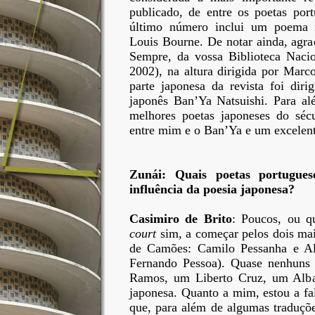
publicado, de entre os poetas por
último número inclui um poema m
Louis Bourne. De notar ainda, agrad
Sempre, da vossa Biblioteca Nacio
2002), na altura dirigida por Marc
parte japonesa da revista foi dir
japonês Ban’Ya Natsuishi. Para al
melhores poetas japoneses do séc
entre mim e o Ban’Ya e um excelen
Zunái: Quais poetas portugues
influência da poesia japonesa?
Casimiro de Brito
: Poucos, ou q
court
sim, a começar pelos dois mai
de Camões: Camilo Pessanha e Al
Fernando Pessoa). Quase nenhuns 
Ramos, um Liberto Cruz, um Alba
japonesa. Quanto a mim, estou a fa
que, para além de algumas traduçõ