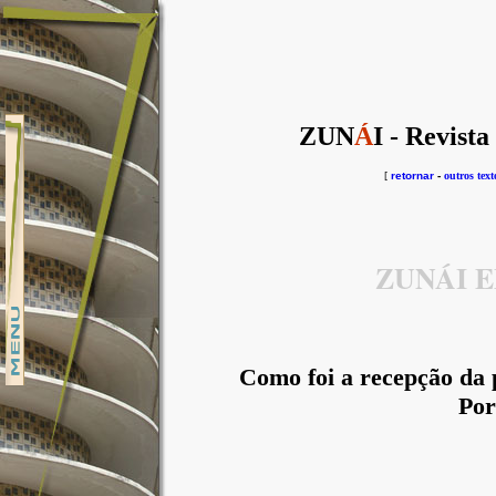
ZUN
Á
I - Revista
[
retornar
-
outros text
ZUNÁI 
Como foi a recepção da 
Por