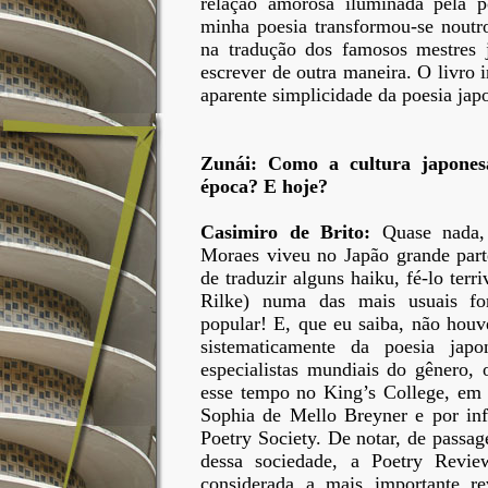
relação amorosa iluminada pela p
minha poesia transformou-se noutr
na tradução dos famosos mestres 
escrever de outra maneira. O livro i
aparente simplicidade da poesia j
Zunái: Como a cultura japones
época? E hoje?
Casimiro de Brito:
Quase nada, 
Moraes viveu no Japão grande part
de traduzir alguns haiku, fé-lo terri
Rilke) numa das mais usuais for
popular! E, que eu saiba, não hou
sistematicamente da poesia jap
especialistas mundiais do gênero, 
esse tempo no King’s College, em L
Sophia de Mello Breyner e por inf
Poetry Society. De notar, de passag
dessa sociedade, a Poetry Revi
considerada a mais importante r