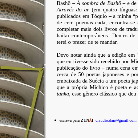
Bashô –
À sombra de Bashô
– e de
Através do ar
(em quatro línguas: 
publicados em Tóquio – a minha “po
de cem poemas cada, encontra-se q
completar mais dois livros de tra
haiku contemporâneos. Dentro de d
terei o prazer de te mandar.
Devo notar ainda que a edição em
que eu tivesse sido recebido por Mi
publicação do livro – numa cena em
cerca de 50 poetas japoneses e po
embaixada da Suécia a um poeta jap
que a própria Michico é poeta e a
tanka
, esse gênero clássico que deu
escreva para
ZUN
Á
I
:
claudio.dan@gmail.com