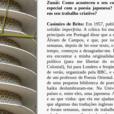
Zunái: Como aconteceu o seu co
especial com a poesia japonesa? 
em seu trabalho criativo?
Casimiro de Brito:
Em 1957, publi
solidão imperfeita
. A crítica foi m
principais em Portugal disse que a 
Álvaro de Campos, e que, por iss
semanas, depois de ler esse texto,
tempo, começou a desagradar-me.
era encontrar a minha originalid
político (para me libertar do e
Colonial), fui para Londres e freqü
de verão, organizado pela BBC, e 
de um professor de Poesia Oriental
de uma pequena biblioteca de poes
haiku deslumbraram-me. Na Unive
países e, entre eles, uma japonesa.
e ao que vinha: que ela me ajudass
que algumas das traduções inglesa
e foram semanas, meses de trabalh